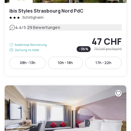
ibis Styles Strasbourg Nord PdC
Schiltigheim
|
4.4
/5
29 Bewertungen
47 CHF
Kostenlose Stornierung
-
36
%
73 CHF
pro Nacht
Zahlung im Hotel
08h - 13h
10h - 18h
17h - 22h