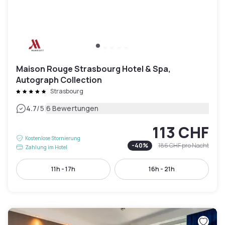
Maison Rouge Strasbourg Hotel & Spa,
Autograph Collection
Strasbourg
|
4.7
/5
6 Bewertungen
113 CHF
Kostenlose Stornierung
-
40
%
186 CHF
pro Nacht
Zahlung im Hotel
11h - 17h
16h - 21h