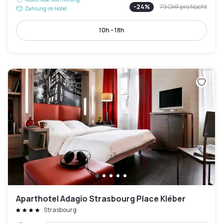
-
24
%
79 CHF
pro Nacht
Zahlung im Hotel
10h - 18h
Aparthotel Adagio Strasbourg Place Kléber
Strasbourg