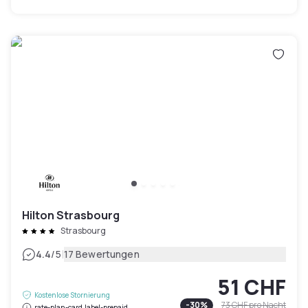
Hilton Strasbourg
Strasbourg
|
4.4
/5
17 Bewertungen
51 CHF
Kostenlose Stornierung
-
30
%
73 CHF
pro Nacht
rate-plan-card.label-prepaid