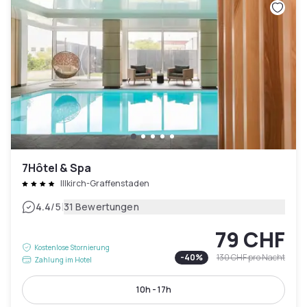
7Hôtel & Spa
Illkirch-Graffenstaden
|
4.4
/5
31 Bewertungen
79 CHF
Kostenlose Stornierung
-
40
%
130 CHF
pro Nacht
Zahlung im Hotel
10h - 17h