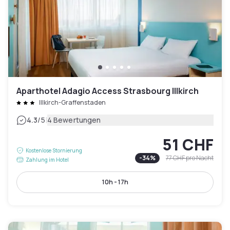
Aparthotel Adagio Access Strasbourg Illkirch
Illkirch-Graffenstaden
|
4.3
/5
4 Bewertungen
51 CHF
Kostenlose Stornierung
-
34
%
77 CHF
pro Nacht
Zahlung im Hotel
10h - 17h