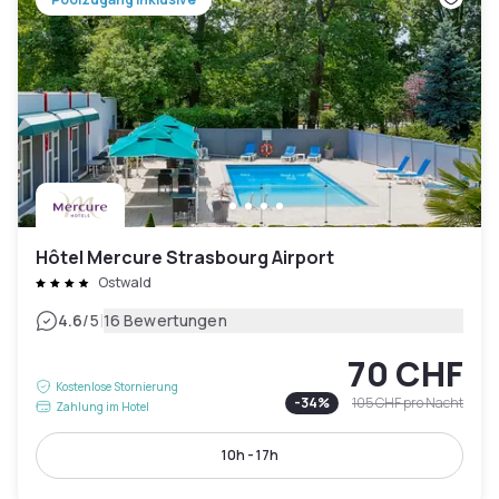
Hôtel Mercure Strasbourg Airport
Ostwald
|
4.6
/5
16 Bewertungen
70 CHF
Kostenlose Stornierung
-
34
%
105 CHF
pro Nacht
Zahlung im Hotel
10h - 17h