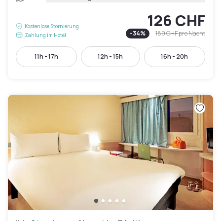
126 CHF
Kostenlose Stornierung
-
34
%
189 CHF
pro Nacht
Zahlung im Hotel
11h - 17h
12h - 15h
16h - 20h