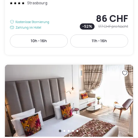
Strasbourg
86 CHF
Kostenlose Stornierung
-
52
%
177 CHF
pro Nacht
Zahlung im Hotel
10h - 16h
11h - 16h