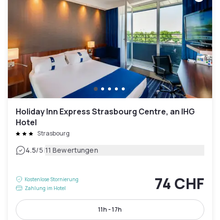
Holiday Inn Express Strasbourg Centre, an IHG
Hotel
Strasbourg
|
4.5
/5
11 Bewertungen
74 CHF
Kostenlose Stornierung
Zahlung im Hotel
11h - 17h