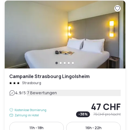
Campanile Strasbourg Lingolsheim
Strasbourg
|
4.9
/5
7 Bewertungen
47 CHF
Kostenlose Stornierung
-
38
%
75 CHF
pro Nacht
Zahlung im Hotel
11h - 18h
16h - 22h