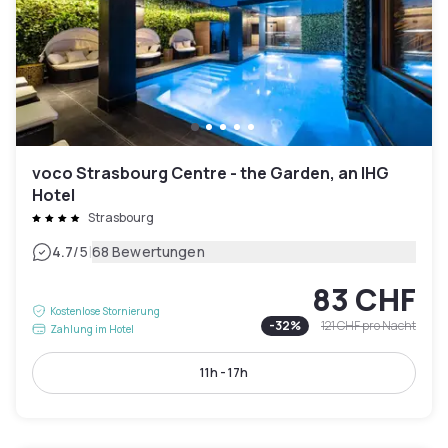
voco Strasbourg Centre - the Garden, an IHG
Hotel
Strasbourg
|
4.7
/5
68 Bewertungen
83 CHF
Kostenlose Stornierung
-
32
%
121 CHF
pro Nacht
Zahlung im Hotel
11h - 17h