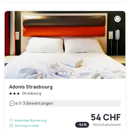
Adonis Strasbourg
Strasbourg
|
4
/5
3 Bewertungen
54 CHF
Kostenlose Stornierung
-
54
%
116 CHF
pro Nacht
Zahlung im Hotel