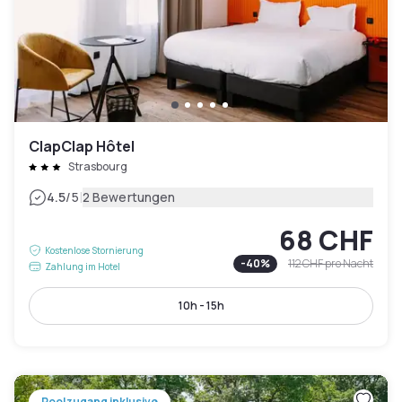
ClapClap Hôtel
Strasbourg
|
4.5
/5
2 Bewertungen
68 CHF
Kostenlose Stornierung
-
40
%
112 CHF
pro Nacht
Zahlung im Hotel
10h - 15h
Poolzugang inklusive