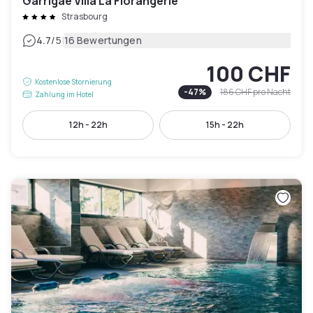
Garrigae Villa La Florangerie
Strasbourg
|
4.7
/5
16 Bewertungen
100 CHF
Kostenlose Stornierung
-
47
%
186 CHF
pro Nacht
Zahlung im Hotel
12h - 22h
15h - 22h