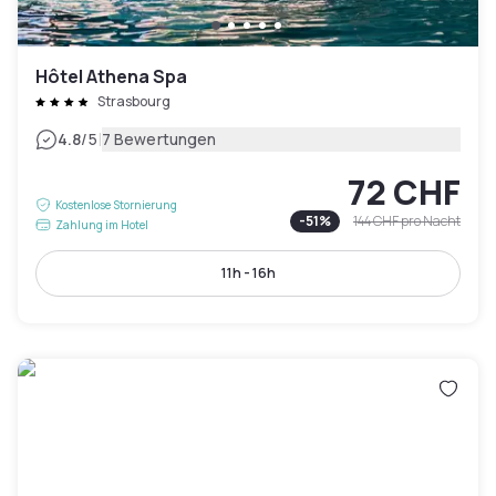
Hôtel Athena Spa
Strasbourg
|
4.8
/5
7 Bewertungen
72 CHF
Kostenlose Stornierung
-
51
%
144 CHF
pro Nacht
Zahlung im Hotel
11h - 16h