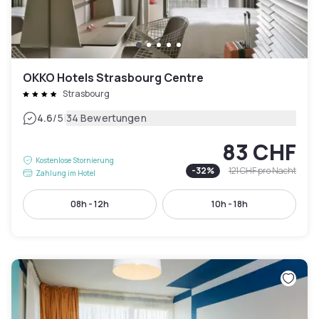
OKKO Hotels Strasbourg Centre
Strasbourg
|
4.6
/5
34 Bewertungen
83 CHF
Kostenlose Stornierung
-
32
%
121 CHF
pro Nacht
Zahlung im Hotel
08h - 12h
10h - 18h