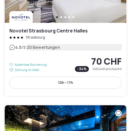
Novotel Strasbourg Centre Halles
Strasbourg
|
4.5
/5
20 Bewertungen
70 CHF
Kostenlose Stornierung
-
34
%
105 CHF
pro Nacht
Zahlung im Hotel
10h - 17h