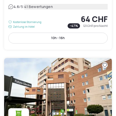
|
4.6
/5
41 Bewertungen
64 CHF
Kostenlose Stornierung
-
47
%
121 CHF
pro Nacht
Zahlung im Hotel
10h - 16h