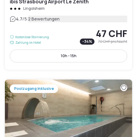
ibis Strasbourg Airport Le Zénith
Lingolsheim
|
4.7
/5
2 Bewertungen
47 CHF
Kostenlose Stornierung
-
34
%
70 CHF
pro Nacht
Zahlung im Hotel
10h - 15h
Poolzugang inklusive