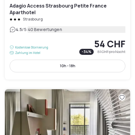
Adagio Access Strasbourg Petite France
Aparthotel
Strasbourg
|
4.5
/5
40 Bewertungen
54 CHF
Kostenlose Stornierung
-
34
%
81 CHF
pro Nacht
Zahlung im Hotel
10h - 18h