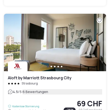
Aloft by Marriott Strasbourg City
Strasbourg
|
4.5
/5
6 Bewertungen
69 CHF
Kostenlose Stornierung
-
26
%
93 CHF
pro Nacht