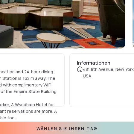
Informationen
481 8th Avenue, New York
location and 24-hour dining.
USA
n Station is 162 m away. The
 with complimentary WiFi
of the Empire State Building
orker, A Wyndham Hotel for
ant reservations are more. A
ble too.
WÄHLEN SIE IHREN TAG