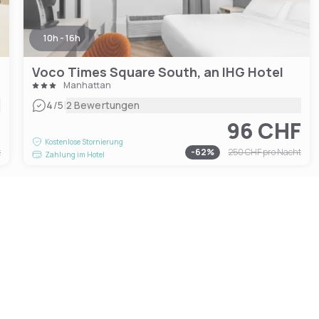
10h - 16h
Voco Times Square South, an IHG Hotel
Manhattan
|
4
/5
2 Bewertungen
F
96 CHF
Kostenlose Stornierung
t
-
62
%
250 CHF
pro Nacht
Zahlung im Hotel