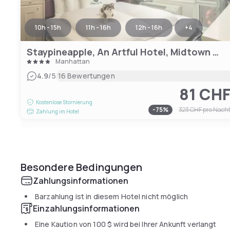
10h - 15h
11h - 16h
12h - 16h
+
4
Staypineapple, An Artful Hotel, Midtown New York
Manhattan
|
4.9
/5
16 Bewertungen
81 CH
Kostenlose Stornierung
-
75
%
323 CHF
pro Nach
Zahlung im Hotel
Besondere Bedingungen
Zahlungsinformationen
Barzahlung ist in diesem Hotel nicht möglich
Einzahlungsinformationen
Eine Kaution von
100 $
wird bei Ihrer Ankunft verlangt