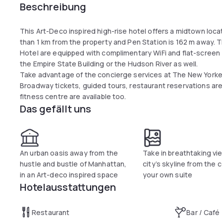
Beschreibung
This Art-Deco inspired high-rise hotel offers a midtown loca
than 1 km from the property and Pen Station is 162 m away
Hotel are equipped with complimentary WiFi and flat-screen
the Empire State Building or the Hudson River as well.
Take advantage of the concierge services at The New Yorke
Broadway tickets, guided tours, restaurant reservations are
fitness centre are available too.
Das gefällt uns
An urban oasis away from the
Take in breathtaking vi
hustle and bustle of Manhattan,
city’s skyline from the 
in an Art-deco inspired space
your own suite
Hotelausstattungen
Restaurant
Bar / Café