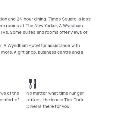
tion and 24-hour dining. Times Square is less
. The rooms at The New Yorker, A Wyndham
 TVs. Some suites and rooms offer views of
r, A Wyndham Hotel for assistance with
 more. A gift shop, business centre and a
ews of the
No matter what time hunger
comfort of
strikes, the iconic Tick Tock
Diner is there for you!