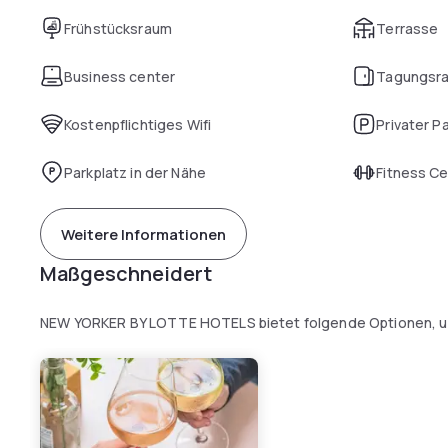
Frühstücksraum
Terrasse
Business center
Tagungsr
Kostenpflichtiges Wifi
Privater P
Parkplatz in der Nähe
Fitness C
Weitere Informationen
Maßgeschneidert
NEW YORKER BY LOTTE HOTELS bietet folgende Optionen, um