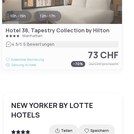
10h - 15h
12h - 17h
Hotel 38, Tapestry Collection by Hilton
Manhattan
|
4.5
/5
5 Bewertungen
73 CHF
Kostenlose Stornierung
-
70
%
242 CHF
pro Nacht
Zahlung im Hotel
NEW YORKER BY LOTTE
HOTELS
Teilen
Speichern