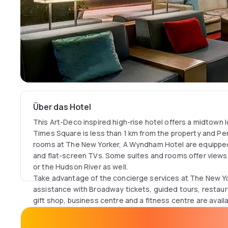
Über das Hotel
This Art-Deco inspired high-rise hotel offers a midtown 
Times Square is less than 1 km from the property and Pe
rooms at The New Yorker, A Wyndham Hotel are equipped
and flat-screen TVs. Some suites and rooms offer views 
or the Hudson River as well.
Take advantage of the concierge services at The New Y
assistance with Broadway tickets, guided tours, restaur
gift shop, business centre and a fitness centre are availa