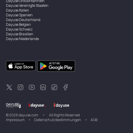
Dayuse
Großbritannien
Dayuse
Vereinigte Staaten
Dayuse
Italien
Dayuse
Spanien
Dayuse
Deutschland
Dayuse
Belgien
Dayuse
Schweiz
Dayuse
Brasilien
Dayuse
Niederlande
Dayuse
Österreich
Dayuse
Australien
Dayuse
Irland
Dayuse
Hongkong
Dayuse
Kanada
Dayuse
Singapur
Dayuse
Zweden
Dayuse
Thailand
Dayuse
Portugal
Dayuse
Korea
Dayuse
Neuseeland
Dayuse
Türkei
©
2026
dayuse.com
•
All Rights Reserved
Impressum
•
Datenschutzbestimmungen
•
AGB