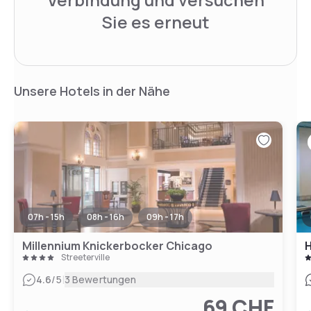
Sie es erneut
Unsere Hotels in der Nähe
07h - 15h
08h - 16h
09h - 17h
Millennium Knickerbocker Chicago
H
Streeterville
|
4.6
/5
3 Bewertungen
69 CHF