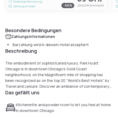
Kostenlose Stornierung
-
66
%
202 CHF
pro Nacht
Zahlung im Hotel
Besondere Bedingungen
Zahlungsinformationen
Barzahlung wird in diesem Hotel akzeptiert
Beschreibung
The embodiment of sophisticated luxury, Park Hyatt
Chicago is in downtown Chicago’s Gold Coast
neighborhood, on the Magnificent mile of shopping has
been recognized as on the top 20 “World’s Best Hotels” by
Travel and Leisure. Discover an ambiance of contemporary
Das gefällt uns
chic, from original works of art to culinary creations and
dramatic views of Chicago, historic Water Tower Square,
and Lake Michigan. Elegantly understated rooms and a staff
Kitchenette and powder room to let you feel at home
dedicated to ensure a remarkable stay.
in downtown Chicago