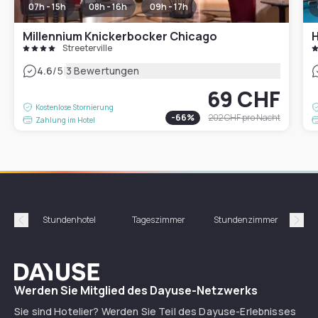
07h - 15h
08h - 16h
09h - 17h
Millennium Knickerbocker Chicago
H
Streeterville
|
4.6
/5
3 Bewertungen
69 CHF
Kostenlose Stornierung
-
66
%
202 CHF
pro Nacht
Zahlung im Hotel
Stundenhotel
Tageszimmer
Stundenzimmer
T
Précédent
Suiv
Dayuse
Werden Sie Mitglied des Dayuse-Netzwerks
Sie sind Hotelier? Werden Sie Teil des Dayuse-Erlebnisses