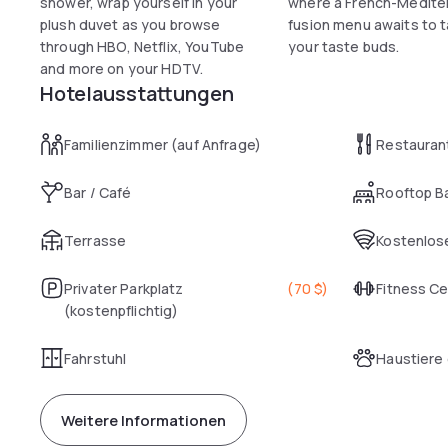
shower, wrap yourself in your
where a French-Medite
plush duvet as you browse
fusion menu awaits to t
through HBO, Netflix, YouTube
your taste buds.
and more on your HDTV.
Hotelausstattungen
Familienzimmer (auf Anfrage)
Restauran
Bar / Café
Rooftop B
Terrasse
Kostenlose
Privater Parkplatz
(
70 $
)
Fitness C
(kostenpflichtig)
Fahrstuhl
Haustiere 
Weitere Informationen