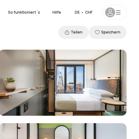
So funktioniert´s
Hilfe
DE
•
CHF
Teilen
Speichern