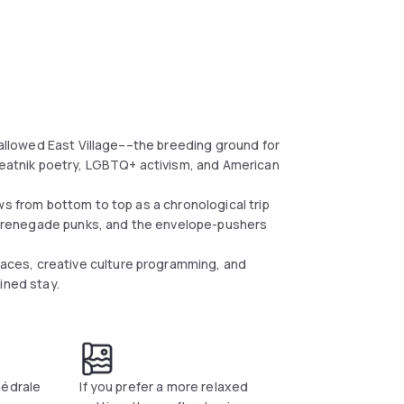
 hallowed East Village––the breeding ground for
 Beatnik poetry, LGBTQ+ activism, and American
ws from bottom to top as a chronological trip
the renegade punks, and the envelope-pushers
ces, creative culture programming, and
ined stay.
hédrale
If you prefer a more relaxed