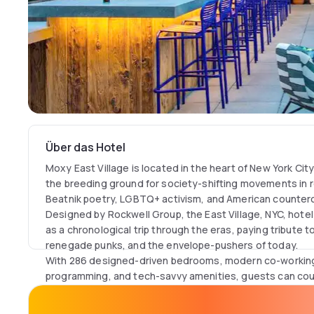
Über das Hotel
Moxy East Village is located in the heart of New York Cit
the breeding ground for society-shifting movements in ro
Beatnik poetry, LGBTQ+ activism, and American counterc
Designed by Rockwell Group, the East Village, NYC, hote
as a chronological trip through the eras, paying tribute to
renegade punks, and the envelope-pushers of today.
With 286 designed-driven bedrooms, modern co-working 
programming, and tech-savvy amenities, guests can count
stay.