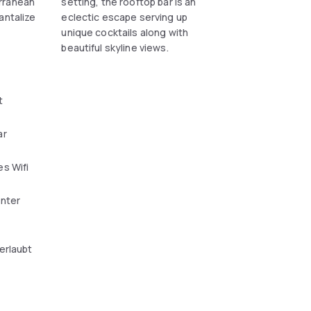
rranean
setting, the rooftop bar is an
antalize
eclectic escape serving up
unique cocktails along with
beautiful skyline views.
t
ar
s Wifi
enter
erlaubt