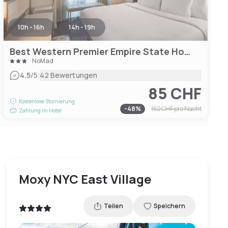
10h - 16h
14h - 19h
Best Western Premier Empire State Hotel
NoMad
|
4.5
/5
42 Bewertungen
85 CHF
Kostenlose Stornierung
-
48
%
162 CHF
pro Nacht
Zahlung im Hotel
Moxy NYC East Village
Teilen
Speichern