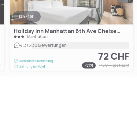
12h - 16h
Holiday Inn Manhattan 6th Ave Chelsea, an IHG hotel
Manhattan
|
4.3
/5
30 Bewertungen
F
72 CHF
Kostenlose Stornierung
t
-
51
%
145 CHF
pro Nacht
Zahlung im Hotel