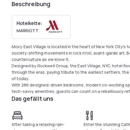
Beschreibung
Hotelkette:
MARRIOTT
Moxy East Village is located in the heart of New York City’s
society-shifting movements in rock n’roll, avant-garde art,
counterculture as we know it.
Designed by Rockwell Group, the East Village, NYC, hotel flo
through the eras, paying tribute to the earliest settlers, 
of today.
With 286 designed-driven bedrooms, modern co-working spa
tech-savvy amenities, guests can count on a rebelliously ref
Das gefällt uns
After taking a relaxing rain-
Enter the stunning Cat