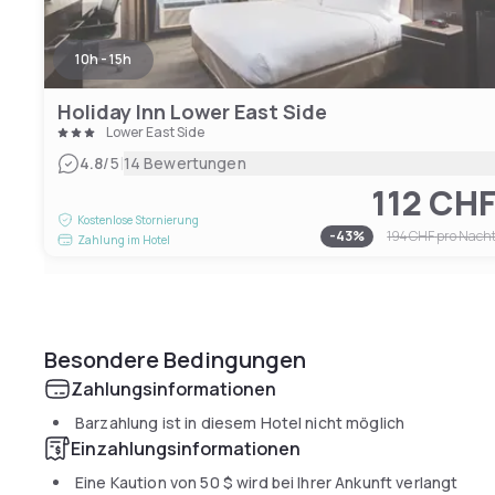
10h - 15h
Holiday Inn Lower East Side
Lower East Side
|
4.8
/5
14 Bewertungen
112 CH
Kostenlose Stornierung
-
43
%
194 CHF
pro Nach
Zahlung im Hotel
Besondere Bedingungen
Zahlungsinformationen
Barzahlung ist in diesem Hotel nicht möglich
Einzahlungsinformationen
Eine Kaution von
50 $
wird bei Ihrer Ankunft verlangt