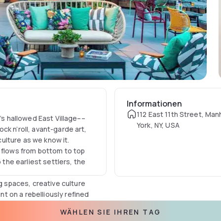
Informationen
112 East 11th Street, Ma
y’s hallowed East Village––
York, NY, USA
ck n’roll, avant-garde art,
ulture as we know it.
l flows from bottom to top
 the earliest settlers, the
spaces, creative culture
 on a rebelliously refined
WÄHLEN SIE IHREN TAG