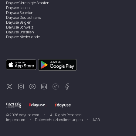
Dayuse
Vereinigte Staaten
Dayuse
Italien
Dayuse
Spanien
Dayuse
Deutschland
Dayuse
Belgien
Dayuse
Schweiz
Dayuse
Brasilien
Dayuse
Niederlande
Dayuse
Österreich
Dayuse
Australien
Dayuse
Irland
Dayuse
Hongkong
Dayuse
Kanada
Dayuse
Singapur
Dayuse
Zweden
Dayuse
Thailand
Dayuse
Portugal
Dayuse
Korea
Dayuse
Neuseeland
Dayuse
Türkei
©
2026
dayuse.com
•
All Rights Reserved
Impressum
•
Datenschutzbestimmungen
•
AGB