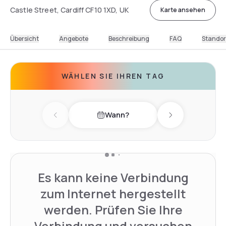
Castle Street, Cardiff CF10 1XD, UK
Karte ansehen
Übersicht
Angebote
Beschreibung
FAQ
Standor
WÄHLEN SIE IHREN TAG
Wann?
Previous day
Next day
Es kann keine Verbindung
zum Internet hergestellt
werden. Prüfen Sie Ihre
Verbindung und versuchen