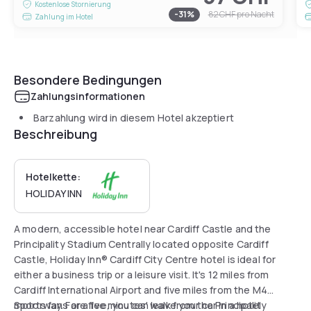
Kostenlose Stornierung
-
31
%
82 CHF
pro Nacht
Zahlung im Hotel
Besondere Bedingungen
Zahlungsinformationen
Barzahlung wird in diesem Hotel akzeptiert
Beschreibung
Hotelkette:
HOLIDAY INN
A modern, accessible hotel near Cardiff Castle and the
Principality Stadium Centrally located opposite Cardiff
Castle, Holiday Inn® Cardiff City Centre hotel is ideal for
either a business trip or a leisure visit. It's 12 miles from
Cardiff International Airport and five miles from the M4
motorway. For a fee, you can leave your car in a hotel
Sports fans are five minutes' walk from the Principality