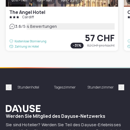
07h - 14h
10h - 16h
16h - 22h
The Angel Hotel
C
Cardiff
|
3.6
/5
4 Bewertungen
57 CHF
Kostenlose Stornierung
-
31
%
82 CHF
pro Nacht
Zahlung im Hotel
Stundenhotel
Tageszimmer
Stundenzimmer
T
Précédent
Suiv
Dayuse
Werden Sie Mitglied des Dayuse-Netzwerks
Sie sind Hotelier? Werden Sie Teil des Dayuse-Erlebnisses