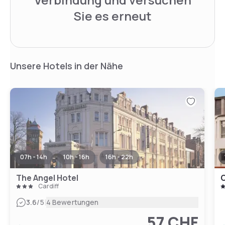
Sie es erneut
Unsere Hotels in der Nähe
07h - 14h
10h - 16h
16h - 22h
The Angel Hotel
C
Cardiff
|
3.6
/5
4 Bewertungen
57 CHF