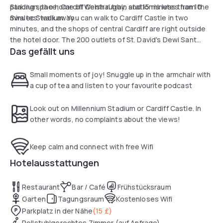
parking space; Cardiff Central train station is less than 10
Stadium, the home of Welsh rugby, and 15 minutes from the
minutes' walk away.
Swalec Stadium. You can walk to Cardiff Castle in two
minutes, and the shops of central Cardiff are right outside
the hotel door. The 200 outlets of St. David's Dewi Sant
Das gefällt uns
shopping centre are a 10-minute walk away. You can also
tour the town with ease.
Small moments of joy! Snuggle up in the armchair with
a cup of tea and listen to your favourite podcast
Look out on Millennium Stadium or Cardiff Castle. In
other words, no complaints about the views!
Keep calm and connect with free Wifi
Hotelausstattungen
Restaurant
Bar / Café
Frühstücksraum
Garten
Tagungsraum
Kostenloses Wifi
Parkplatz in der Nähe
(
15 £
)
Rollstuhlgerechtes Zimmer (auf Anfrage)