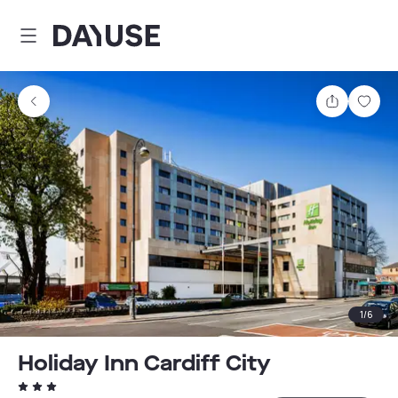
Dayuse
Teilen
Spei
1
/
6
Holiday Inn Cardiff City