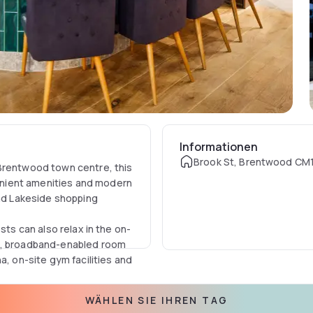
Informationen
Brook St, Brentwood CM1
 Brentwood town centre, this
nient amenities and modern
and Lakeside shopping
sts can also relax in the on-
ed, broadband-enabled room
a, on-site gym facilities and
s, offering dedicated 24-hour
WÄHLEN SIE IHREN TAG