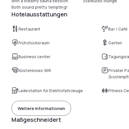
with a steamy sauna session.
Starbucks lounge.
Both sound pretty tempting!
Hotelausstattungen
Restaurant
Bar / Café
Frühstücksraum
Garten
Business center
Tagungsr
Kostenloses Wifi
Privater P
(kostenpfl
Ladestation für Elektrofahrzeuge
Fitness C
Weitere Informationen
Maßgeschneidert