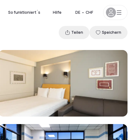
So funktioniert´s
Hilfe
DE
•
CHF
Teilen
Speichern