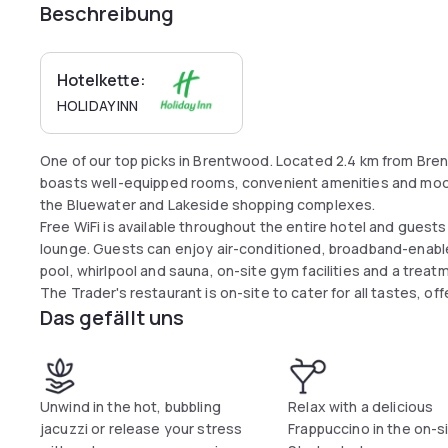
Beschreibung
Hotelkette:
HOLIDAY INN
One of our top picks in Brentwood. Located 2.4 km from Br
boasts well-equipped rooms, convenient amenities and moder
the Bluewater and Lakeside shopping complexes.
Free WiFi is available throughout the entire hotel and guests
lounge. Guests can enjoy air-conditioned, broadband-enabl
pool, whirlpool and sauna, on-site gym facilities and a treat
The Trader's restaurant is on-site to cater for all tastes, o
Das gefällt uns
Unwind in the hot, bubbling
Relax with a delicious
jacuzzi or release your stress
Frappuccino in the on-s