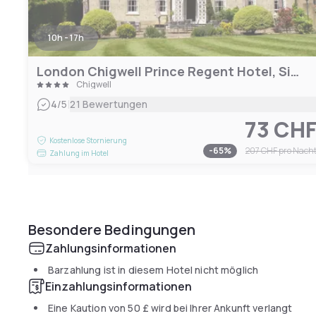
10h - 17h
London Chigwell Prince Regent Hotel, Signature Collection By Best Western
Chigwell
|
4
/5
21 Bewertungen
73 CH
Kostenlose Stornierung
-
65
%
207 CHF
pro Nach
Zahlung im Hotel
Besondere Bedingungen
Zahlungsinformationen
Barzahlung ist in diesem Hotel nicht möglich
Einzahlungsinformationen
Eine Kaution von
50 £
wird bei Ihrer Ankunft verlangt