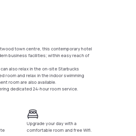
entwood town centre, this contemporary hotel
n business facilities; within easy reach of
 can also relax in the on-site Starbucks
ed room and relax in the indoor swimming
ment room are also available.
ffering dedicated 24-hour room service.
Upgrade your day with a
ite
comfortable room and free Wifi.