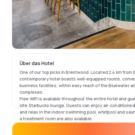
Über das Hotel
One of our top picks in Brentwood. Located 2.4 km from
contemporary hotel boasts well-equipped rooms, conve
business facilities; within easy reach of the Bluewater 
complexes.
Free WiFi is available throughout the entire hotel and gue
site Starbucks lounge. Guests can enjoy air-condition
and relax in the indoor swimming pool, whirlpool and saun
a treatment room are also available.
The Trader's restaurant is on-site to cater for all taste
room service.