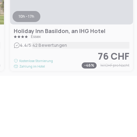
10h - 17h
Holiday Inn Basildon, an IHG Hotel
Essex
|
4.4
/5
42 Bewertungen
F
76 CHF
Kostenlose Stornierung
t
-
46
%
141 CHF
pro Nacht
Zahlung im Hotel