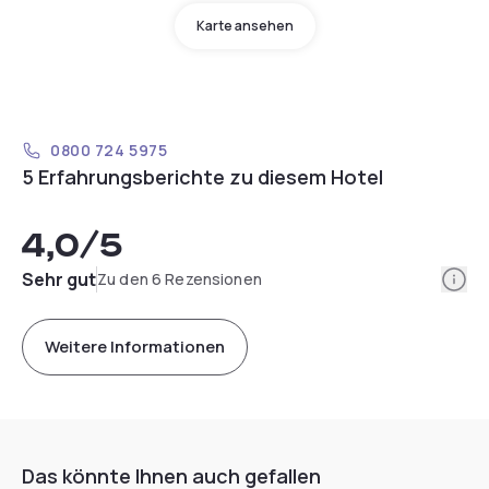
Karte ansehen
0800 724 5975
5 Erfahrungsberichte zu diesem Hotel
4,0
/5
Info
Sehr gut
Zu den 6 Rezensionen
Weitere Informationen
Das könnte Ihnen auch gefallen