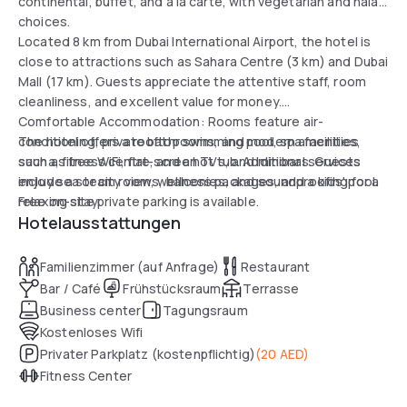
continental, buffet, and à la carte, with vegetarian and halal
choices.
Located 8 km from Dubai International Airport, the hotel is
close to attractions such as Sahara Centre (3 km) and Dubai
Mall (17 km). Guests appreciate the attentive staff, room
cleanliness, and excellent value for money.
Comfortable Accommodation: Rooms feature air-
conditioning, private bathrooms, and modern amenities
The hotel offers a rooftop swimming pool, spa facilities,
such as free WiFi, flat-screen TVs, and minibars. Guests
sauna, fitness centre, and a hot tub. Additional services
enjoy sea or city views, balconies, and soundproofing for a
include a steam room, wellness packages, and a kids' pool.
relaxing stay.
Free on-site private parking is available.
Hotelausstattungen
Familienzimmer (auf Anfrage)
Restaurant
Bar / Café
Frühstücksraum
Terrasse
Business center
Tagungsraum
Kostenloses Wifi
Privater Parkplatz (kostenpflichtig)
(
20 AED
)
Fitness Center