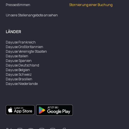
Pressestimmen
Stornierung einer Buchung
Unsere Stellenangebote ansehen
LÄNDER
Dayuse
Frankreich
Dayuse
Großbritannien
Dayuse
Vereinigte Staaten
Dayuse
Italien
Dayuse
Spanien
Dayuse
Deutschland
Dayuse
Belgien
Dayuse
Schweiz
Dayuse
Brasilien
Dayuse
Niederlande
Dayuse
Österreich
Dayuse
Australien
Dayuse
Irland
Dayuse
Hongkong
Dayuse
Kanada
Dayuse
Singapur
Dayuse
Zweden
Dayuse
Thailand
Dayuse
Portugal