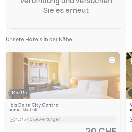
Verbindung und versuchen
Sie es erneut
Unsere Hotels in der Nähe
10h - 18h
Ibis Deira City Centre
N
Abu Hail
|
4.3
/5
40 Bewertungen
20 CHF