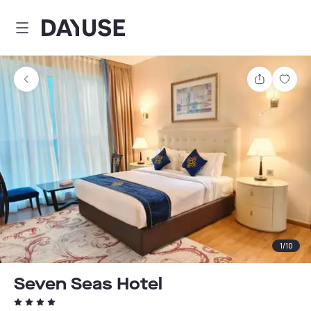
Dayuse
Teilen
Spei
1
/
10
Seven Seas Hotel