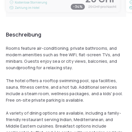
Kostenlose Stornierung
-
34
%
29 CHF
pro Nacht
Zahlung im Hotel
Beschreibung
Rooms feature air-conditioning, private bathrooms, and
modern amenities such as free WiFi, flat-screen TVs, and
minibars. Guests enjoy sea or city views, balconies, and
soundproofing for a relaxing stay.
The hotel offers a rooftop swimming pool, spa facilities,
sauna, fitness centre, and a hot tub. Additional services
include a steam room, wellness packages, and a kids' pool.
Free on-site private parking is available.
A variety of dining options are available, including a family-
friendly restaurant serving Indian, Mediterranean, and
Middle Eastern cuisines. Breakfast options include