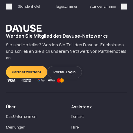
Stundenhotel
Tageszimmer
Stundenzimmer
T
Précédent
Suiv
Dayuse
Werden Sie Mitglied des Dayuse-Netzwerks
Sie sind Hotelier? Werden Sie Teil des Dayuse-Erlebnisses
und schließen Sie sich unserem Netzwerk von Partnerhotels
an
Partner werden!
Portal-Login
Über
Assistenz
Das Unternehmen
Kontakt
Meinungen
Hilfe