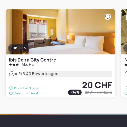
10h - 18h
Ibis Deira City Centre
N
Abu Hail
|
4.3
/5
40 Bewertungen
20 CHF
Kostenlose Stornierung
-
34
%
29 CHF
pro Nacht
Zahlung im Hotel