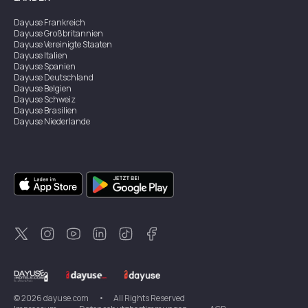
Dayuse
Frankreich
Dayuse
Großbritannien
Dayuse
Vereinigte Staaten
Dayuse
Italien
Dayuse
Spanien
Dayuse
Deutschland
Dayuse
Belgien
Dayuse
Schweiz
Dayuse
Brasilien
Dayuse
Niederlande
Dayuse
Österreich
Dayuse
Australien
Dayuse
Irland
Dayuse
Hongkong
Dayuse
Kanada
Dayuse
Singapur
Dayuse
Zweden
Dayuse
Thailand
Dayuse
Portugal
Dayuse
Korea
Dayuse
Neuseeland
Dayuse
Türkei
©
2026
dayuse.com
•
All Rights Reserved