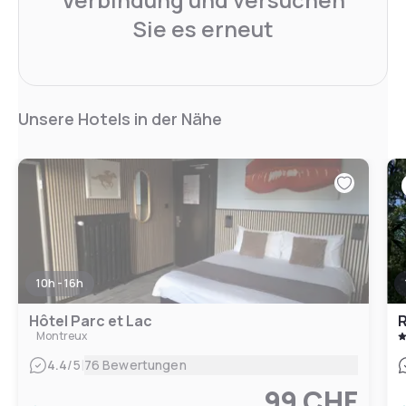
Sie es erneut
Unsere Hotels in der Nähe
10h - 16h
Hôtel Parc et Lac
R
Montreux
|
4.4
/5
76 Bewertungen
99 CHF