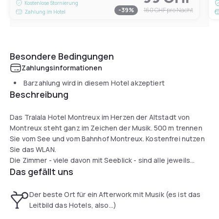
Kostenlose Stornierung
-
39
%
160 CHF
pro Nacht
Zahlung im Hotel
Besondere Bedingungen
Zahlungsinformationen
Barzahlung wird in diesem Hotel akzeptiert
Beschreibung
Das Tralala Hotel Montreux im Herzen der Altstadt von
Montreux steht ganz im Zeichen der Musik. 500 m trennen
Sie vom See und vom Bahnhof Montreux. Kostenfrei nutzen
Sie das WLAN.
Die Zimmer - viele davon mit Seeblick - sind alle jeweils
Das gefällt uns
einem Künstler gewidmet, der zum Ruf von Montreux als
einer Stadt der Musik beigetragen hat. Zudem verfügen alle
Zimmer über Flachbild-TV.
Der beste Ort für ein Afterwork mit Musik (es ist das
An der Bar des Tralala verweilen Sie bei einer Auswahl an
Leitbild das Hotels, also...)
Schweizer Weinen. Diese stammen vor allem aus den