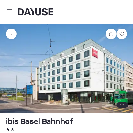
Dayuse
Teilen
Spei
1
/
6
ibis Basel Bahnhof