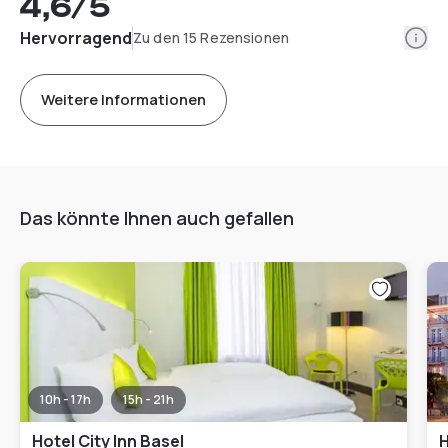
4,6
/5
Info
Hervorragend
Zu den 15 Rezensionen
Weitere Informationen
Das könnte Ihnen auch gefallen
10h - 17h
15h - 21h
Hotel City Inn Basel
H