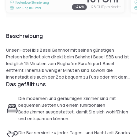
Kostenlose Stornierung
-
44
%
178 CHF
pro Nacht
Zahlung im Hotel
Beschreibung
Unser Hotel ibis Basel Bahnhof mit seinen günstigen
Preisen befindet sich direkt beim Bahnhof Basel SBB und ist
lediglich 15 Minuten vom Flughafen EuroAirport Basel
entfernt. Innerhalb weniger Minuten sind sowohl die
Innenstadt als auch der Zoo bequem zu Fuss oder mit dem
Das gefällt uns
Tram zu erreichen. Reservieren Sie noch heute eines der 112
Zimmer in unserem 100% rauchfreien Hotel. Ein freundlicher
Empfang, eine moderne Infrastruktur, 24-h-Bar-Service,
Die modernen und geräumigen Zimmer sind mit
Parkplätze sowie gratis WLAN runden das Angebot ab.
bequemen Betten und einem funktionalen
Badezimmer ausgestattet, damit Sie sich wohlfühlen
und entspannen können.
Die Bar serviert zu jeder Tages- und Nachtzeit Snacks