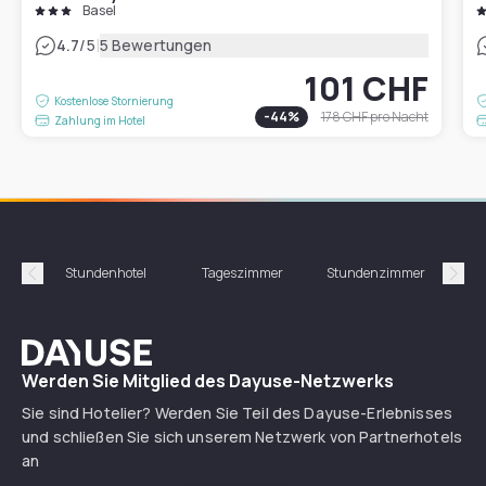
Basel
|
4.7
/5
5 Bewertungen
101 CHF
Kostenlose Stornierung
-
44
%
178 CHF
pro Nacht
Zahlung im Hotel
Stundenhotel
Tageszimmer
Stundenzimmer
T
Précédent
Suiv
Dayuse
Werden Sie Mitglied des Dayuse-Netzwerks
Sie sind Hotelier? Werden Sie Teil des Dayuse-Erlebnisses
und schließen Sie sich unserem Netzwerk von Partnerhotels
an