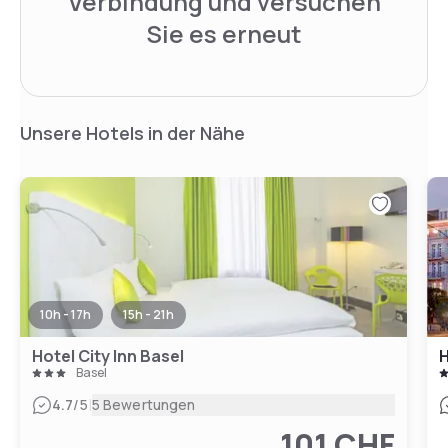
Verbindung und versuchen
Sie es erneut
Unsere Hotels in der Nähe
10h - 17h
15h - 21h
Hotel City Inn Basel
H
Basel
|
4.7
/5
5 Bewertungen
101 CHF