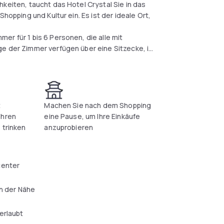
keiten, taucht das Hotel Crystal Sie in das
hopping und Kultur ein. Es ist der ideale Ort,
er für 1 bis 6 Personen, die alle mit
ge der Zimmer verfügen über eine Sitzecke, in
 Das Hotel bietet seinen Gästen einen
 zeitgenössische Kunst verführen. Kein Raum
t
Machen Sie nach dem Shopping
Ihren
eine Pause, um Ihre Einkäufe
 trinken
anzuprobieren
center
in der Nähe
erlaubt