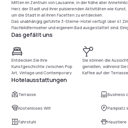
Mitten im Zentrum von Lausanne, in der Nähe aller Annehmlich
Herz der Stadt und ihrer pulsierenden Aktivitäten wie Kunst, S
um die Stadt in all ihren Facetten zu entdecken.
Das unabhängig geführte 3-Sterne-Hotel verfügt über 41 Zimm
Flachbildfernseher und eigenem Bad ausgestattet sind. Eini
Das gefällt uns
der Sie sich entspannen können. Viele haben eine Terrasse.
kostenlosen, hochwertigen Wi-Fi-Internetzugang.
Lassen Sie sich von den Stilrichtungen Pop Art, Vintage und
ist wie der andere.
Entdecken Sie Ihre
Sie können die Aussich
Kunstgeschichte zwischen Pop
genießen, während Sie 
Art, Vintage und Contemporary
Kaffee auf der Terrasse
Hotelausstattungen
Terrasse
Business 
Kostenloses Wifi
Parkplatz 
Fahrstuhl
Haustiere 