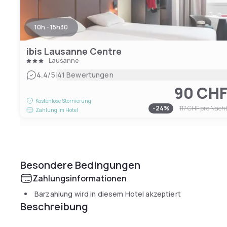
10h - 15h30
ibis Lausanne Centre
Lausanne
|
4.4
/5
41 Bewertungen
90 CH
Kostenlose Stornierung
-
24
%
117 CHF
pro Nach
Zahlung im Hotel
Besondere Bedingungen
Zahlungsinformationen
Barzahlung wird in diesem Hotel akzeptiert
Beschreibung