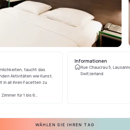
Informationen
Rue Chaucrau 5, Lausann
mlichkeiten, taucht das
Switzerland
enden Aktivitäten wie Kunst,
t in all ihren Facetten zu
Zimmer für 1 bis 6
ad ausgestattet sind. Einige
 entspannen können. Viele
nen kostenlosen,
WÄHLEN SIE IHREN TAG
 und zeitgenössische Kunst