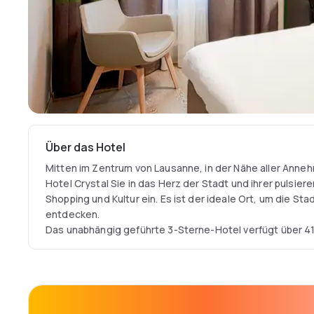
Über das Hotel
Mitten im Zentrum von Lausanne, in der Nähe aller Anneh
Hotel Crystal Sie in das Herz der Stadt und ihrer pulsier
Shopping und Kultur ein. Es ist der ideale Ort, um die Stad
entdecken.
Das unabhängig geführte 3-Sterne-Hotel verfügt über 41 
Personen, die alle mit Flachbildfernseher und eigenem B
der Zimmer verfügen über eine Sitzecke, in der Sie sich
haben eine Terrasse. Das Hotel bietet seinen Gästen ei
hochwertigen Wi-Fi-Internetzugang.
Lassen Sie sich von den Stilrichtungen Pop Art, Vintage