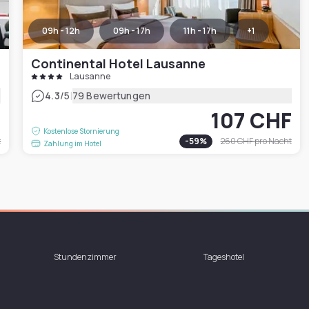
09h - 12h
09h - 17h
11h - 17h
+
1
Continental Hotel Lausanne
Lausanne
|
4.3
/5
79 Bewertungen
F
107 CHF
Kostenlose Stornierung
t
-
59
%
260 CHF
pro Nacht
Zahlung im Hotel
Stundenzimmer
Tageshotel