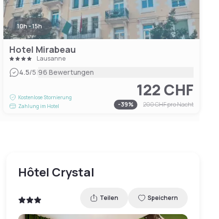
10h - 15h
Hotel Mirabeau
Lausanne
|
4.5
/5
96 Bewertungen
122 CHF
Kostenlose Stornierung
-
39
%
200 CHF
pro Nacht
Zahlung im Hotel
Hôtel Crystal
Teilen
Speichern