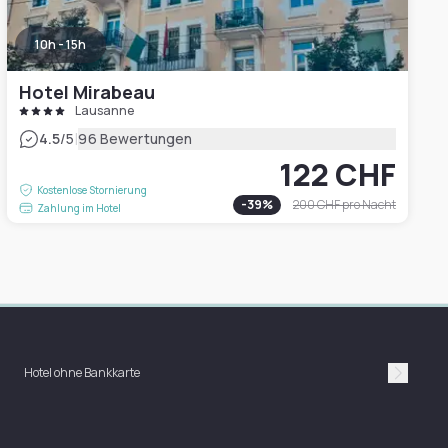
10h - 15h
Hotel Mirabeau
Lausanne
|
4.5
/5
96 Bewertungen
122 CHF
Kostenlose Stornierung
-
39
%
200 CHF
pro Nacht
Zahlung im Hotel
Hotel ohne Bankkarte
Suivan