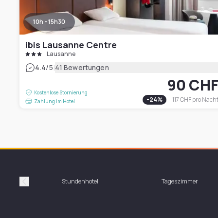
10h - 15h30
ibis Lausanne Centre
Lausanne
|
4.4
/5
41 Bewertungen
90 CH
Kostenlose Stornierung
-
24
%
117 CHF
pro Nach
Zahlung im Hotel
Stundenhotel
Tageszimmer
Précédent