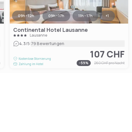
09h - 12h
09h - 17h
11h - 17h
+
1
Continental Hotel Lausanne
Lausanne
|
4.3
/5
79 Bewertungen
F
107 CHF
Kostenlose Stornierung
t
-
59
%
260 CHF
pro Nacht
Zahlung im Hotel