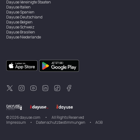
Dayuse
Vereinigte Staaten
Dayuse
Italien
Dayuse
Spanien
Dayuse
Deutschland
Dayuse
Belgien
Dayuse
Schweiz
Dayuse
Brasilien
Dayuse
Niederlande
Dayuse
Österreich
Dayuse
Australien
Dayuse
Irland
Dayuse
Hongkong
Dayuse
Kanada
Dayuse
Singapur
Dayuse
Zweden
Dayuse
Thailand
Dayuse
Portugal
Dayuse
Korea
Dayuse
Neuseeland
Dayuse
Türkei
©
2026
dayuse.com
•
All Rights Reserved
Impressum
•
Datenschutzbestimmungen
•
AGB