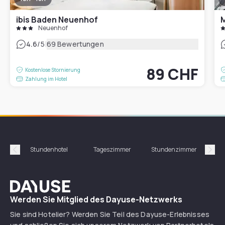
ibis Baden Neuenhof
M
Neuenhof
|
4.6
/5
69 Bewertungen
89 CHF
Kostenlose Stornierung
Zahlung im Hotel
Stundenhotel
Tageszimmer
Stundenzimmer
T
Précédent
Suiv
Dayuse
Werden Sie Mitglied des Dayuse-Netzwerks
Sie sind Hotelier? Werden Sie Teil des Dayuse-Erlebnisses