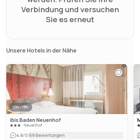
Verbindung und versuchen
Sie es erneut
Unsere Hotels in der Nähe
10h - 18h
ibis Baden Neuenhof
M
Neuenhof
|
4.6
/5
69 Bewertungen