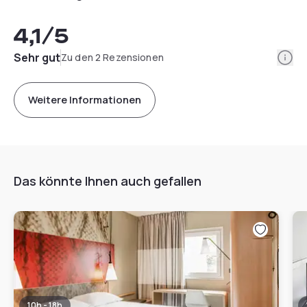
4,1
/5
Info
Sehr gut
Zu den 2 Rezensionen
Weitere Informationen
Das könnte Ihnen auch gefallen
10h - 18h