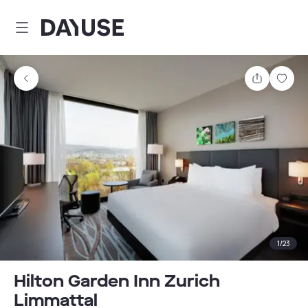
Dayuse
Teilen
Spei
1
/
23
Hilton Garden Inn Zurich
Limmattal