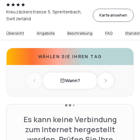
Kreuzäckerstrasse 5, Spreitenbach,
Karte ansehen
Switzerland
Übersicht
Angebote
Beschreibung
FAQ
Standor
WÄHLEN SIE IHREN TAG
Wann?
Previous day
Next day
Es kann keine Verbindung
zum Internet hergestellt
werden. Prüfen Sie Ihre