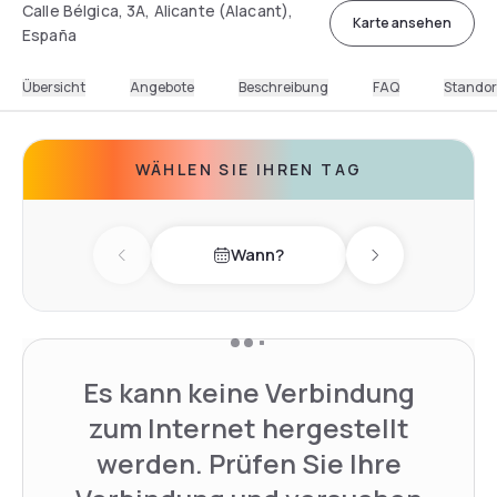
Calle Bélgica, 3A, Alicante (Alacant),
Karte ansehen
España
Übersicht
Angebote
Beschreibung
FAQ
Standor
WÄHLEN SIE IHREN TAG
Wann?
Previous day
Next day
Es kann keine Verbindung
zum Internet hergestellt
werden. Prüfen Sie Ihre