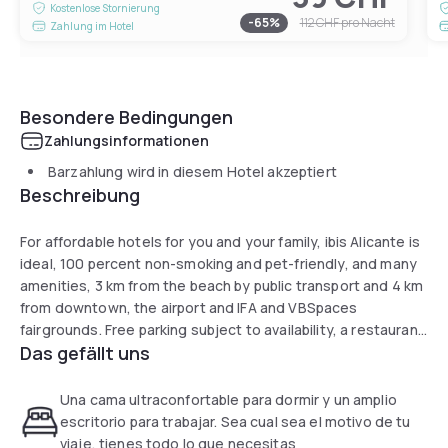
Kostenlose Stornierung
-
65
%
112 CHF
pro Nacht
Zahlung im Hotel
Besondere Bedingungen
Zahlungsinformationen
Barzahlung wird in diesem Hotel akzeptiert
Beschreibung
For affordable hotels for you and your family, ibis Alicante is
ideal, 100 percent non-smoking and pet-friendly, and many
amenities, 3 km from the beach by public transport and 4 km
from downtown, the airport and IFA and VBSpaces
fairgrounds. Free parking subject to availability, a restaurant
Das gefällt uns
and a bar. We also have a meeting room for business
meetings. Our team is happy to serve and assist you at all
times.
Una cama ultraconfortable para dormir y un amplio
escritorio para trabajar. Sea cual sea el motivo de tu
viaje, tienes todo lo que necesitas