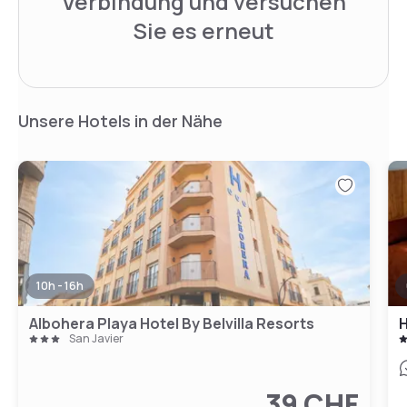
Verbindung und versuchen
Sie es erneut
Unsere Hotels in der Nähe
10h - 16h
Albohera Playa Hotel By Belvilla Resorts
H
San Javier
39 CHF