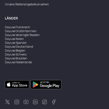
Unsere Stellenangebote ansehen
LÄNDER
Dayuse
Frankreich
Dayuse
Großbritannien
Dayuse
Vereinigte Staaten
Dayuse
Italien
Dayuse
Spanien
Dayuse
Deutschland
Dayuse
Belgien
Dayuse
Schweiz
Dayuse
Brasilien
Dayuse
Niederlande
Dayuse
Österreich
Dayuse
Australien
Dayuse
Irland
Dayuse
Hongkong
Dayuse
Kanada
Dayuse
Singapur
Dayuse
Zweden
Dayuse
Thailand
Dayuse
Portugal
Dayuse
Korea
Dayuse
Neuseeland
Dayuse
Türkei