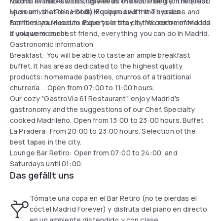
Madrid of the Austrias, as well as the Art Triangle: the Prado
rooms. Available with single beds or double bed (on request
Museum, the Reina Sofia Museum and the Thyssen-
upon arrival at the Hotel). Equipped with the services and
Bornemisza Museum. Experts in the city. We recommend, as
facilities you need to make your stay in the centre of Madrid
if you were our best friend, everything you can do in Madrid.
a unique moment.
Gastronomic information
Breakfast: You will be able to taste an ample breakfast
buffet. It has areas dedicated to the highest quality
products: homemade pastries, churros of a traditional
churrería ... Open from 07:00 to 11:00 hours.
Our cozy "GastroVía 61 Restaurant", enjoy Madrid's
gastronomy and the suggestions of our Chef. Specialty
cooked Madrileño. Open from 13:00 to 23:00 hours. Buffet
La Pradera: From 20:00 to 23:00 hours. Selection of the
best tapas in the city.
Lounge Bar Retiro: Open from 07:00 to 24:00, and
Saturdays until 01:00.
Das gefällt uns
Tómate una copa en el Bar Retiro (no te pierdas el
cóctel Madrid Forever) y disfruta del piano en directo
en un ambiente distendido y con clase