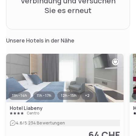
Verbindung und versuchen
Sie es erneut
Unsere Hotels in der Nähe
11h - 14h
11h - 17h
12h - 15h
+
2
Hotel Liabeny
H
Centro
|
4.6
/5
234 Bewertungen
64 CHF