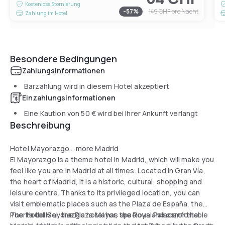
Kostenlose Stornierung
-
57
%
149 CHF
pro Nacht
Zahlung im Hotel
Besondere Bedingungen
Zahlungsinformationen
Barzahlung wird in diesem Hotel akzeptiert
Einzahlungsinformationen
Eine Kaution von
50 €
wird bei Ihrer Ankunft verlangt
Beschreibung
Hotel Mayorazgo... more Madrid
El Mayorazgo is a theme hotel in Madrid, which will make you
feel like you are in Madrid at all times. Located in Gran Vía,
the heart of Madrid, it is a historic, cultural, shopping and
leisure centre. Thanks to its privileged location, you can
visit emblematic places such as the Plaza de España, the
Puerta del Sol, the Plaza Mayor, the Royal Palace or the
The Hotel Mayorazgo hotel has spacious and comfortable