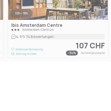
10h - 18h
ibis Amsterdam Centre
Amsterdam-Centrum
|
4.3
/5
74 Bewertungen
F
107 CHF
Kostenlose Stornierung
t
-
34
%
161 CHF
pro Nacht
Zahlung im Hotel