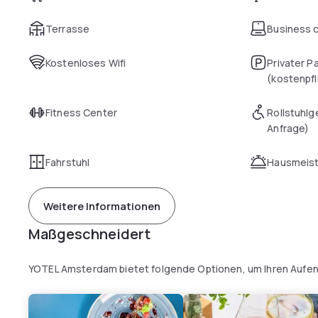
Terrasse
Business 
Kostenloses Wifi
Privater P
(kostenpfl
Fitness Center
Rollstuhlg
Anfrage)
Fahrstuhl
Hausmeist
Weitere Informationen
Maßgeschneidert
YOTEL Amsterdam bietet folgende Optionen, um Ihren Aufen