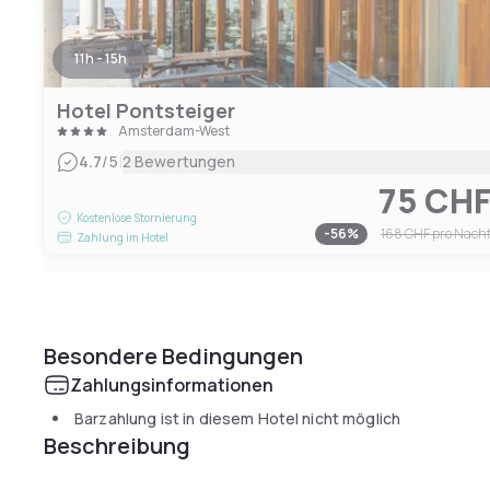
11h - 15h
Hotel Pontsteiger
Amsterdam-West
|
4.7
/5
2 Bewertungen
75 CH
Kostenlose Stornierung
-
56
%
168 CHF
pro Nach
Zahlung im Hotel
Besondere Bedingungen
Zahlungsinformationen
Barzahlung ist in diesem Hotel nicht möglich
Beschreibung