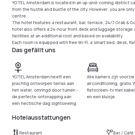
YOTEL Amsterdam is located in an up-and-coming district c
from the hustle and bustle of the city. However, you are only
centre.
The hotel features a restaurant, bar, terrace, 24/7 Grab & 
hotel also offers a 24-hour front desk and luggage storage. I
facilities at an additional cost and based on availability.
Each room is equipped with free Wi-Fi, a smart bed, desk, fl
Das gefällt uns
YOTEL Amsterdam heeft een
Alle kamers zijn voorzie
prachtig ontworpen terras aan
airconditioning, gratis 
het water, omringd door tuinen -
flatscreen-tv met kabe
de perfecte ontsnapping aan
en een kluisje.
een hectische dag sightseeing.
Hotelausstattungen
Restaurant
Bar / Café