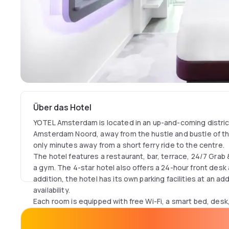
Über das Hotel
YOTEL Amsterdam is located in an up-and-coming district
Amsterdam Noord, away from the hustle and bustle of th
only minutes away from a short ferry ride to the centre.
The hotel features a restaurant, bar, terrace, 24/7 Gra
a gym. The 4-star hotel also offers a 24-hour front desk
addition, the hotel has its own parking facilities at an a
availability.
Each room is equipped with free Wi-Fi, a smart bed, desk
private bathroom.