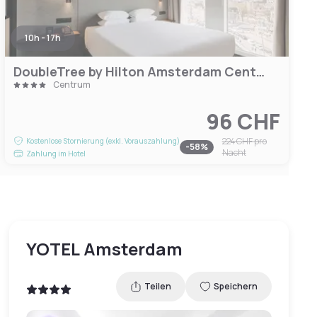
10h - 17h
DoubleTree by Hilton Amsterdam Centraal Station
Centrum
96 CHF
224 CHF
pro
Kostenlose Stornierung (exkl. Vorauszahlung)
-
58
%
Nacht
Zahlung im Hotel
YOTEL Amsterdam
Teilen
Speichern