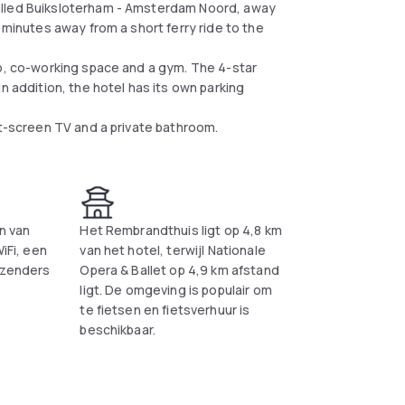
alled Buiksloterham - Amsterdam Noord, away
 minutes away from a short ferry ride to the
Go, co-working space and a gym. The 4-star
n addition, the hotel has its own parking
at-screen TV and a private bathroom.
n van
Het Rembrandthuis ligt op 4,8 km
WiFi, een
van het hotel, terwijl Nationale
lzenders
Opera & Ballet op 4,9 km afstand
ligt. De omgeving is populair om
te fietsen en fietsverhuur is
beschikbaar.