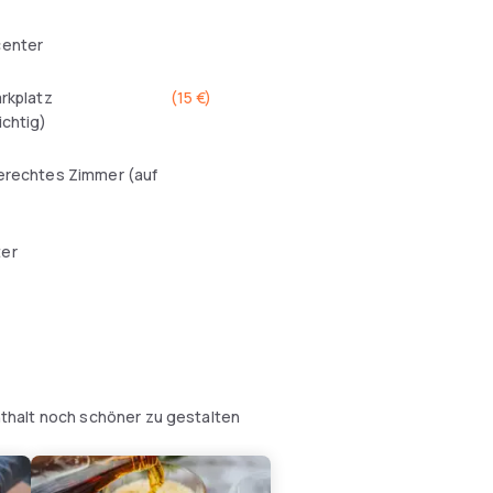
center
arkplatz
(
15 €
)
ichtig)
erechtes Zimmer (auf
er
thalt noch schöner zu gestalten