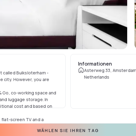
Informationen
Asterweg 33, Amsterdam
 called Buiksloterham -
Netherlands
e city. However, you are
b & Go, co-working space and
 and luggage storage. In
dditional cost and based on
, flat-screen TV and a
WÄHLEN SIE IHREN TAG