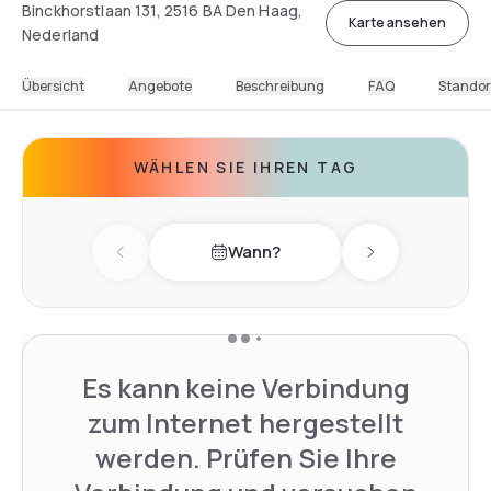
Binckhorstlaan 131, 2516 BA Den Haag,
Karte ansehen
Nederland
Übersicht
Angebote
Beschreibung
FAQ
Standor
WÄHLEN SIE IHREN TAG
Wann?
Previous day
Next day
Es kann keine Verbindung
zum Internet hergestellt
werden. Prüfen Sie Ihre