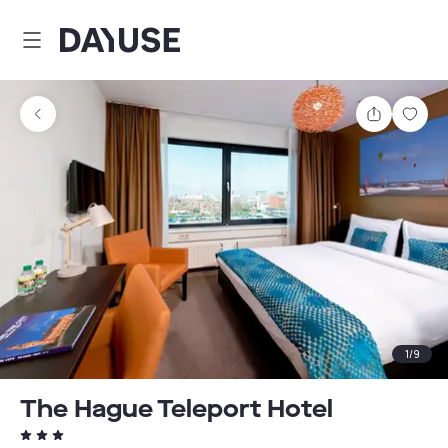
Dayuse
Teilen
Spei
1
/
9
The Hague Teleport Hotel