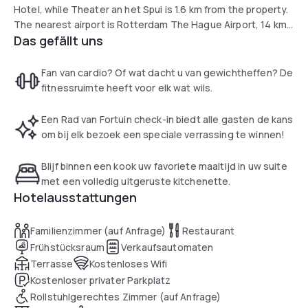
Hotel, while Theater an het Spui is 1.6 km from the property.
The nearest airport is Rotterdam The Hague Airport, 14 km
Das gefällt uns
from The Hague Teleport Hotel.
Fan van cardio? Of wat dacht u van gewichtheffen? De
fitnessruimte heeft voor elk wat wils.
Een Rad van Fortuin check-in biedt alle gasten de kans
om bij elk bezoek een speciale verrassing te winnen!
Blijf binnen een kook uw favoriete maaltijd in uw suite
met een volledig uitgeruste kitchenette.
Hotelausstattungen
Familienzimmer (auf Anfrage)
Restaurant
Frühstücksraum
Verkaufsautomaten
Terrasse
Kostenloses Wifi
Kostenloser privater Parkplatz
Rollstuhlgerechtes Zimmer (auf Anfrage)