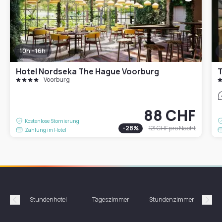
10h - 16h
Hotel Nordseka The Hague Voorburg
T
Voorburg
88 CHF
Kostenlose Stornierung
-
28
%
121 CHF
pro Nacht
Zahlung im Hotel
Stundenhotel
Tageszimmer
Stundenzimmer
T
Précédent
Suiv