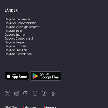
LÄNDER
Dayuse
Frankreich
Dayuse
Großbritannien
Dayuse
Vereinigte Staaten
Dayuse
Italien
Dayuse
Spanien
Dayuse
Deutschland
Dayuse
Belgien
Dayuse
Schweiz
Dayuse
Brasilien
Dayuse
Niederlande
Dayuse
Österreich
Dayuse
Australien
Dayuse
Irland
Dayuse
Hongkong
Dayuse
Kanada
Dayuse
Singapur
Dayuse
Zweden
Dayuse
Thailand
Dayuse
Portugal
Dayuse
Korea
Dayuse
Neuseeland
Dayuse
Türkei