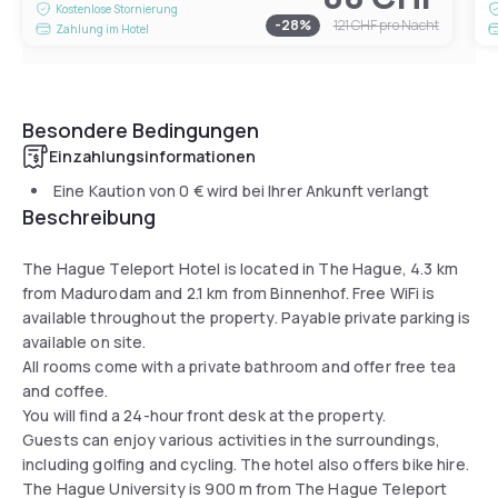
Kostenlose Stornierung
-
28
%
121 CHF
pro Nacht
Zahlung im Hotel
Besondere Bedingungen
Einzahlungsinformationen
Eine Kaution von
0 €
wird bei Ihrer Ankunft verlangt
Beschreibung
The Hague Teleport Hotel is located in The Hague, 4.3 km
from Madurodam and 2.1 km from Binnenhof. Free WiFi is
available throughout the property. Payable private parking is
available on site.
All rooms come with a private bathroom and offer free tea
and coffee.
You will find a 24-hour front desk at the property.
Guests can enjoy various activities in the surroundings,
including golfing and cycling. The hotel also offers bike hire.
The Hague University is 900 m from The Hague Teleport