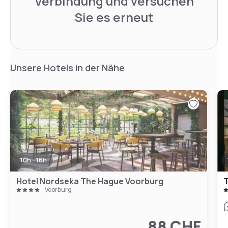
Verbindung und versuchen
Sie es erneut
Unsere Hotels in der Nähe
10h - 16h
Hotel Nordseka The Hague Voorburg
T
Voorburg
88 CHF