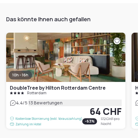
Das könnte Ihnen auch gefallen
10h - 16h
DoubleTree by Hilton Rotterdam Centre
Rotterdam
|
4.4
/5
13 Bewertungen
64 CHF
172 CHF
pro
Kostenlose Stornierung (exkl. Vorauszahlung)
-
63
%
Nacht
Zahlung im Hotel