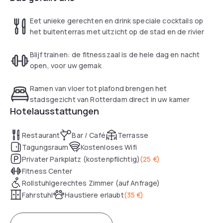
Eet unieke gerechten en drink speciale cocktails op
het buitenterras met uitzicht op de stad en de rivier
Blijf trainen: de fitnesszaal is de hele dag en nacht
open, voor uw gemak
Ramen van vloer tot plafond brengen het
stadsgezicht van Rotterdam direct in uw kamer
Hotelausstattungen
Restaurant
Bar / Café
Terrasse
Tagungsraum
Kostenloses Wifi
Privater Parkplatz (kostenpflichtig)
(
25 €
)
Fitness Center
Rollstuhlgerechtes Zimmer (auf Anfrage)
Fahrstuhl
Haustiere erlaubt
(
35 €
)