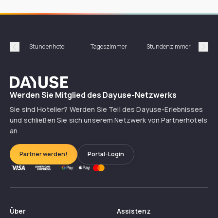
Stundenhotel
Tageszimmer
Stundenzimmer
T
Précédent
Suiv
Dayuse
Werden Sie Mitglied des Dayuse-Netzwerks
Sie sind Hotelier? Werden Sie Teil des Dayuse-Erlebnisses
und schließen Sie sich unserem Netzwerk von Partnerhotels
an
Partner werden!
Portal-Login
Über
Assistenz