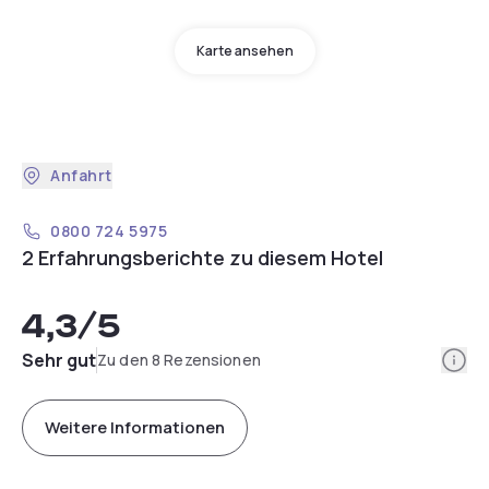
Karte ansehen
Anfahrt
0800 724 5975
2 Erfahrungsberichte zu diesem Hotel
4,3
/5
Info
Sehr gut
Zu den 8 Rezensionen
Weitere Informationen