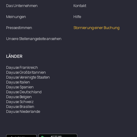
Das Unternehmen
Kontakt
Meinungen
Hilfe
Pressestimmen
Stornierung einer Buchung
Unsere Stellenangebote ansehen
LÄNDER
Dayuse
Frankreich
Dayuse
Großbritannien
Dayuse
Vereinigte Staaten
Dayuse
Italien
Dayuse
Spanien
Dayuse
Deutschland
Dayuse
Belgien
Dayuse
Schweiz
Dayuse
Brasilien
Dayuse
Niederlande
Dayuse
Österreich
Dayuse
Australien
Dayuse
Irland
Dayuse
Hongkong
Dayuse
Kanada