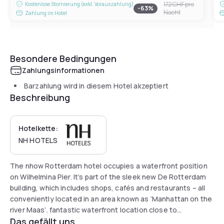
172 CHF
pro
Kostenlose Stornierung (exkl. Vorauszahlung)
-
63
%
Nacht
Zahlung im Hotel
Besondere Bedingungen
Zahlungsinformationen
Barzahlung wird in diesem Hotel akzeptiert
Beschreibung
Hotelkette:
NH HOTELS
The nhow Rotterdam hotel occupies a waterfront position
on Wilhelmina Pier. It’s part of the sleek new De Rotterdam
building, which includes shops, cafés and restaurants – all
conveniently located in an area known as ‘Manhattan on the
river Maas’. fantastic waterfront location close to
Das gefällt uns
underground for easy access to the city center.