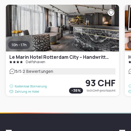
10h - 17h
Le Marin Hotel Rotterdam City – Handwritten Collection
H
Delfshaven
|
5
/5
2 Bewertungen
93 CHF
Kostenlose Stornierung
-
38
%
149 CHF
pro Nacht
Zahlung im Hotel