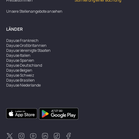
Pressestimmen
Stornierung einer Buchung
Unsere Stellenangebote ansehen
LÄNDER
Dayuse
Frankreich
Dayuse
Großbritannien
Dayuse
Vereinigte Staaten
Dayuse
Italien
Dayuse
Spanien
Dayuse
Deutschland
Dayuse
Belgien
Dayuse
Schweiz
Dayuse
Brasilien
Dayuse
Niederlande
Dayuse
Österreich
Dayuse
Australien
Dayuse
Irland
Dayuse
Hongkong
Dayuse
Kanada
Dayuse
Singapur
Dayuse
Zweden
Dayuse
Thailand
Dayuse
Portugal
Dayuse
Korea