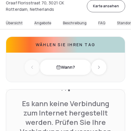
Graaf Florisstraat 70, 3021 CK
Karte ansehen
Rotterdam, Netherlands
Übersicht
Angebote
Beschreibung
FAQ
Standor
WÄHLEN SIE IHREN TAG
Wann?
Previous day
Next day
Es kann keine Verbindung
zum Internet hergestellt
werden. Prüfen Sie Ihre