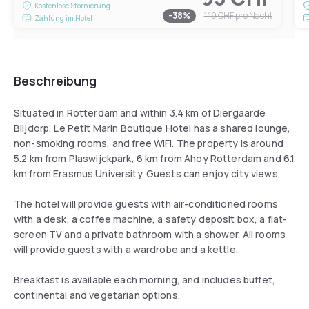
Kostenlose Stornierung
-
38
%
149 CHF
pro Nacht
Zahlung im Hotel
Beschreibung
Situated in Rotterdam and within 3.4 km of Diergaarde
Blijdorp, Le Petit Marin Boutique Hotel has a shared lounge,
non-smoking rooms, and free WiFi. The property is around
5.2 km from Plaswijckpark, 6 km from Ahoy Rotterdam and 6.1
km from Erasmus University. Guests can enjoy city views.
The hotel will provide guests with air-conditioned rooms
with a desk, a coffee machine, a safety deposit box, a flat-
screen TV and a private bathroom with a shower. All rooms
will provide guests with a wardrobe and a kettle.
Breakfast is available each morning, and includes buffet,
continental and vegetarian options.