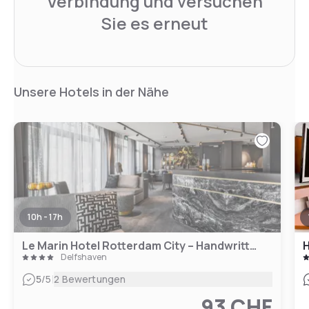
Verbindung und versuchen
Sie es erneut
Unsere Hotels in der Nähe
10h - 17h
Le Marin Hotel Rotterdam City – Handwritten Collection
H
Delfshaven
|
5
/5
2 Bewertungen
93 CHF