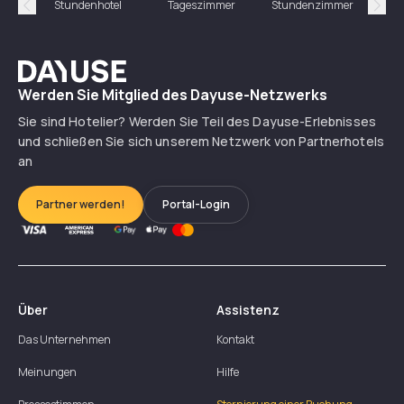
Stundenhotel
Tageszimmer
Stundenzimmer
T
Précédent
Suiv
Dayuse
Werden Sie Mitglied des Dayuse-Netzwerks
Sie sind Hotelier? Werden Sie Teil des Dayuse-Erlebnisses
und schließen Sie sich unserem Netzwerk von Partnerhotels
an
Partner werden!
Portal-Login
Über
Assistenz
Das Unternehmen
Kontakt
Meinungen
Hilfe