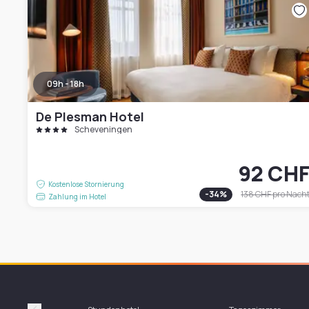
09h - 18h
De Plesman Hotel
Scheveningen
92 CH
Kostenlose Stornierung
-
34
%
138 CHF
pro Nach
Zahlung im Hotel