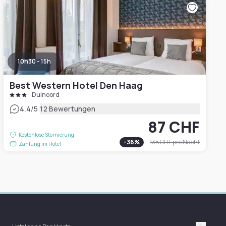
10h30 - 15h
Best Western Hotel Den Haag
Duinoord
|
4.4
/5
12 Bewertungen
87 CHF
Kostenlose Stornierung
-
36
%
135 CHF
pro Nacht
Zahlung im Hotel