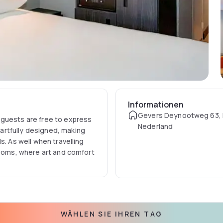
Informationen
Gevers Deynootweg 63, 
 guests are free to express
Nederland
artfully designed, making
s. As well when travelling
rooms, where art and comfort
WÄHLEN SIE IHREN TAG