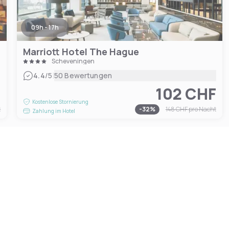
09h - 17h
Marriott Hotel The Hague
Scheveningen
|
4.4
/5
50 Bewertungen
F
102 CHF
Kostenlose Stornierung
t
-
32
%
148 CHF
pro Nacht
Zahlung im Hotel