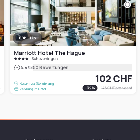
09h - 17h
Marriott Hotel The Hague
Scheveningen
|
4.4
/5
50 Bewertungen
F
102 CHF
Kostenlose Stornierung
t
-
32
%
148 CHF
pro Nacht
Zahlung im Hotel