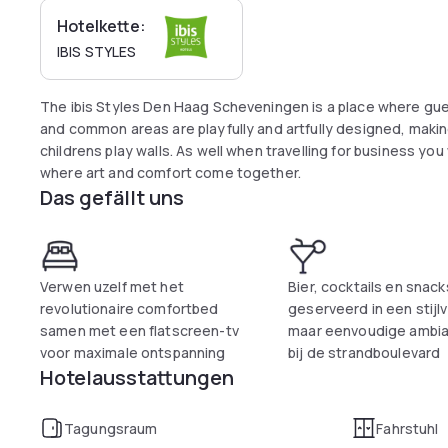
Hotelkette:
IBIS STYLES
The ibis Styles Den Haag Scheveningen is a place where gu
and common areas are playfully and artfully designed, maki
childrens play walls. As well when travelling for business you
where art and comfort come together.
Das gefällt uns
Verwen uzelf met het
Bier, cocktails en snac
revolutionaire comfortbed
geserveerd in een stijlv
samen met een flatscreen-tv
maar eenvoudige ambia
voor maximale ontspanning
bij de strandboulevard
Hotelausstattungen
Tagungsraum
Fahrstuhl