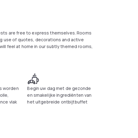
ests are free to express themselves. Rooms
ng use of quotes, decorations and active
 will feel at home in our subtly themed rooms,
ks worden
Begin uw dag met de gezonde
olle,
en smakelijke ingrediënten van
nce vlak
het uitgebreide ontbijtbuffet