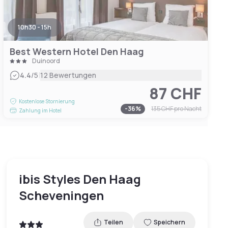
10h30 - 15h
Best Western Hotel Den Haag
Duinoord
|
4.4
/5
12 Bewertungen
87 CHF
Kostenlose Stornierung
-
36
%
135 CHF
pro Nacht
Zahlung im Hotel
ibis Styles Den Haag
Scheveningen
Teilen
Speichern