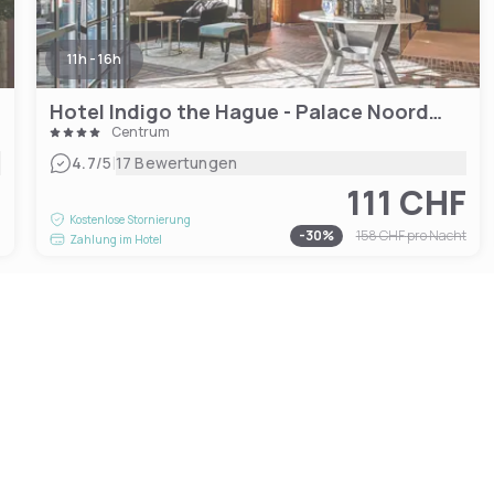
11h - 16h
Hotel Indigo the Hague - Palace Noordeinde
Centrum
|
4.7
/5
17 Bewertungen
111 CHF
F
Kostenlose Stornierung
-
30
%
158 CHF
pro Nacht
Zahlung im Hotel