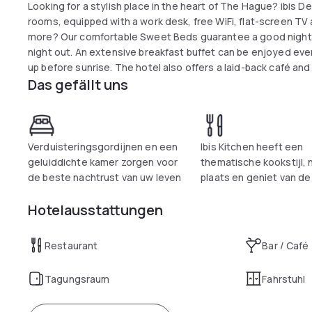
Looking for a stylish place in the heart of The Hague? ibis 
rooms, equipped with a work desk, free WiFi, flat-screen TV
more? Our comfortable Sweet Beds guarantee a good night's 
night out. An extensive breakfast buffet can be enjoyed ever
up before sunrise. The hotel also offers a laid-back café and 
Das gefällt uns
Verduisteringsgordijnen en een
Ibis Kitchen heeft een
geluiddichte kamer zorgen voor
thematische kookstijl,
de beste nachtrust van uw leven
plaats en geniet van de
Hotelausstattungen
Restaurant
Bar / Café
Tagungsraum
Fahrstuhl