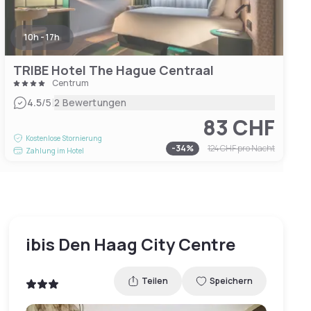
10h - 17h
TRIBE Hotel The Hague Centraal
Centrum
|
4.5
/5
2 Bewertungen
83 CHF
Kostenlose Stornierung
-
34
%
124 CHF
pro Nacht
Zahlung im Hotel
ibis Den Haag City Centre
Teilen
Speichern