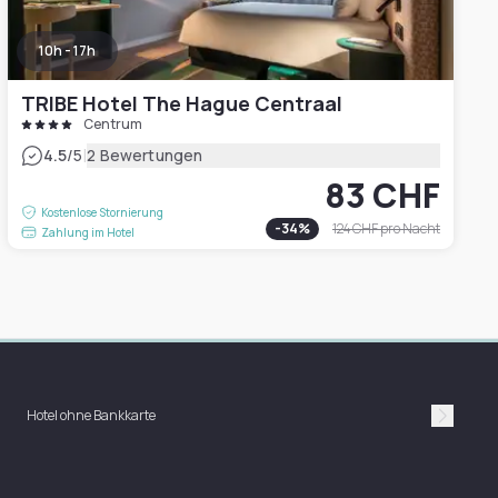
10h - 17h
TRIBE Hotel The Hague Centraal
Centrum
|
4.5
/5
2 Bewertungen
83 CHF
Kostenlose Stornierung
-
34
%
124 CHF
pro Nacht
Zahlung im Hotel
Hotel ohne Bankkarte
Suivan