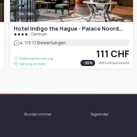
11h - 16h
Hotel Indigo the Hague - Palace Noordeinde
Centrum
|
4.7
/5
17 Bewertungen
111 CHF
F
Kostenlose Stornierung
-
30
%
158 CHF
pro Nacht
Zahlung im Hotel
Stundenzimmer
Tageshotel