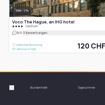
09h - 17h
Voco The Hague, an IHG hotel
Centrum
|
5
/5
3 Bewertungen
120 CH
Kostenlose Stornierung
Zahlung im Hotel
Stundenhotel
Tageszimmer
Précédent