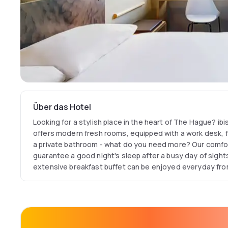
Über das Hotel
Looking for a stylish place in the heart of The Hague? ib
offers modern fresh rooms, equipped with a work desk, f
a private bathroom - what do you need more? Our comf
guarantee a good night's sleep after a busy day of sights
extensive breakfast buffet can be enjoyed everyday from 
need to get up before sunrise. The hotel also offers a la
lunch, dinner and drinks.