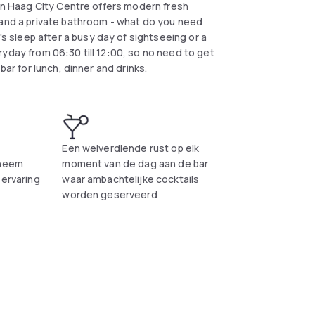
Den Haag City Centre offers modern fresh
 and a private bathroom - what do you need
sleep after a busy day of sightseeing or a
yday from 06:30 till 12:00, so no need to get
bar for lunch, dinner and drinks.
Een welverdiende rust op elk
 neem
moment van de dag aan de bar
 ervaring
waar ambachtelijke cocktails
worden geserveerd