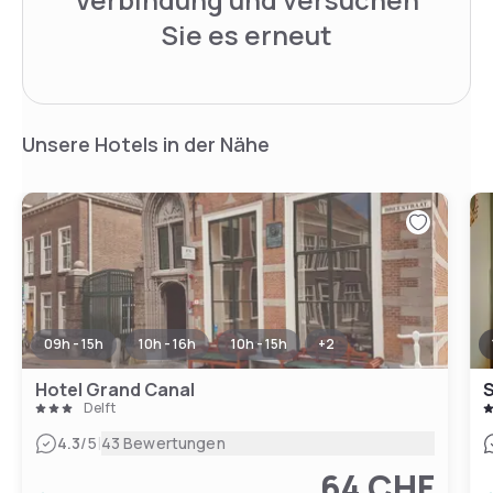
Sie es erneut
Unsere Hotels in der Nähe
09h - 15h
10h - 16h
10h - 15h
+
2
Hotel Grand Canal
S
Delft
|
4.3
/5
43 Bewertungen
64 CHF