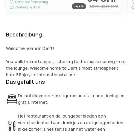
Kostenlose Stornierung
-
47
%
121 CHF
pro Nacht
Zahlung im Hotel
Beschreibung
Welcome home in Delft!
You walk the red carpet, listening to the music coming from
the lounge. Welcome home to Delft’s most atmospheric
hotel! Enjoy its international allure.
Das gefällt uns
This hotel is in the best spot, right on the boundary
between serene greenery and the historic city centre.
De hotelkamers zijn uitgerust met airconditioning en
You’ve checked in. In your hands, you’ve got the key to
gratis internet.
comfort, a great atmosphere and that home-from-home
feeling.
Het restaurant en de loungebar bieden een
verscheidenheid aan drankjes en eetgelegenheden.
Because if you’re staying overnight in Delft, it should
In de zomer is het terras aan het water een
obviously be in one of the 92 rooms in our modern family