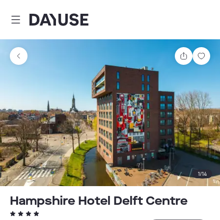
Dayuse
Teilen
Spei
1
/
14
Hampshire Hotel Delft Centre