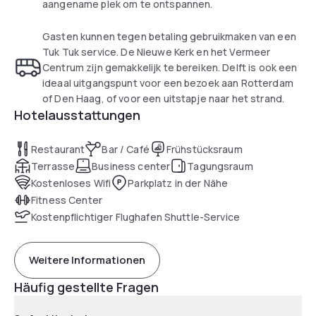
aangename plek om te ontspannen.
hotel. Single, Comfort, Comfort Special, Comfort Top Floor,
Comfort Plus or Deluxe – you’re a VIP, whichever of the
Gasten kunnen tegen betaling gebruikmaken van een
rooms you’re in.
Tuk Tuk service. De Nieuwe Kerk en het Vermeer
Centrum zijn gemakkelijk te bereiken. Delft is ook een
With the city’s bustle right outside the door your hotel room
ideaal uitgangspunt voor een bezoek aan Rotterdam
is a centrally located oasis of calm in the Princes’ City.
of Den Haag, of voor een uitstapje naar het strand.
Hotelausstattungen
Restaurant
Bar / Café
Frühstücksraum
Terrasse
Business center
Tagungsraum
Kostenloses Wifi
Parkplatz in der Nähe
Fitness Center
Kostenpflichtiger Flughafen Shuttle-Service
Weitere Informationen
Häufig gestellte Fragen