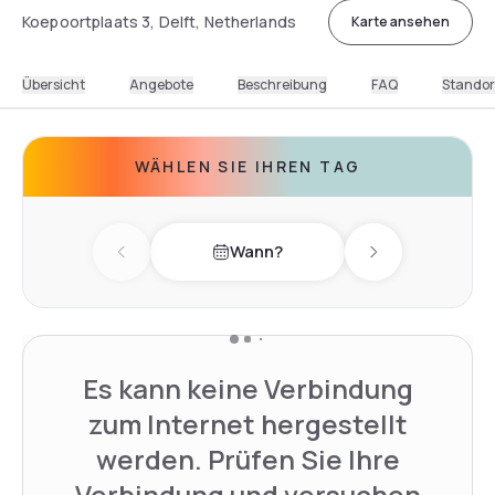
Koepoortplaats 3, Delft, Netherlands
Karte ansehen
Übersicht
Angebote
Beschreibung
FAQ
Standor
WÄHLEN SIE IHREN TAG
Wann?
Previous day
Next day
Es kann keine Verbindung
zum Internet hergestellt
werden. Prüfen Sie Ihre
Verbindung und versuchen