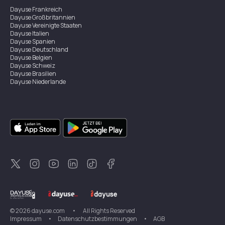
Dayuse
Frankreich
Dayuse
Großbritannien
Dayuse
Vereinigte Staaten
Dayuse
Italien
Dayuse
Spanien
Dayuse
Deutschland
Dayuse
Belgien
Dayuse
Schweiz
Dayuse
Brasilien
Dayuse
Niederlande
Dayuse
Österreich
Dayuse
Australien
Dayuse
Irland
Dayuse
Hongkong
Dayuse
Kanada
Dayuse
Singapur
Dayuse
Zweden
Dayuse
Thailand
Dayuse
Portugal
Dayuse
Korea
Dayuse
Neuseeland
Dayuse
Türkei
©
2026
dayuse.com
•
All Rights Reserved
Impressum
•
Datenschutzbestimmungen
•
AGB