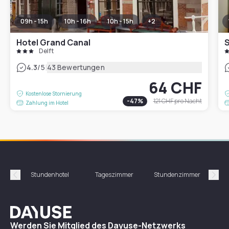
09h - 15h
10h - 16h
10h - 15h
+
2
Hotel Grand Canal
S
Delft
|
4.3
/5
43 Bewertungen
64 CHF
Kostenlose Stornierung
-
47
%
121 CHF
pro Nacht
Zahlung im Hotel
Stundenhotel
Tageszimmer
Stundenzimmer
T
Précédent
Suiv
Dayuse
Werden Sie Mitglied des Dayuse-Netzwerks