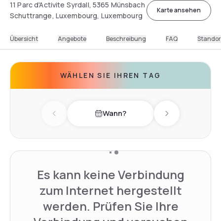
11 Parc d'Activite Syrdall, 5365 Münsbach
Karte ansehen
Schuttrange, Luxembourg, Luxembourg
Übersicht
Angebote
Beschreibung
FAQ
Standor
WÄHLEN SIE IHREN TAG
Wann?
Previous day
Next day
Es kann keine Verbindung
zum Internet hergestellt
werden. Prüfen Sie Ihre