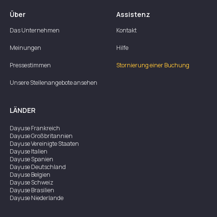
Über
Assistenz
Das Unternehmen
Kontakt
Meinungen
Hilfe
Pressestimmen
Stornierung einer Buchung
Unsere Stellenangebote ansehen
LÄNDER
Dayuse
Frankreich
Dayuse
Großbritannien
Dayuse
Vereinigte Staaten
Dayuse
Italien
Dayuse
Spanien
Dayuse
Deutschland
Dayuse
Belgien
Dayuse
Schweiz
Dayuse
Brasilien
Dayuse
Niederlande
Dayuse
Österreich
Dayuse
Australien