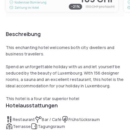
Kostenlose Stornierung
-
21
%
130 CHF
pro Nacht
Zahlung im Hotel
Beschreibung
This enchanting hotel welcomes both city dwellers and
business travellers.
Spend an unforgettable holiday with us and let yourself be
seduced by the beauty of Luxembourg. With 156 designer
rooms, a sauna and an excellent restaurant, this hotel is the
ideal accommodation for your holiday in Luxembourg.
This hotel is a four star superior hotel
Hotelausstattungen
Restaurant
Bar / Café
Frühstücksraum
Terrasse
Tagungsraum