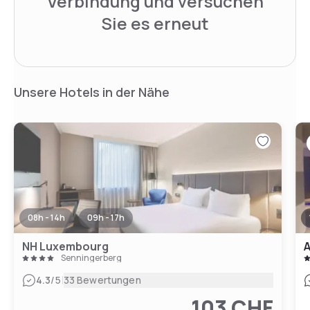
Verbindung und versuchen
Sie es erneut
Unsere Hotels in der Nähe
08h - 14h
09h - 17h
NH Luxembourg
A
Senningerberg
|
4.3
/5
33 Bewertungen
103 CHF