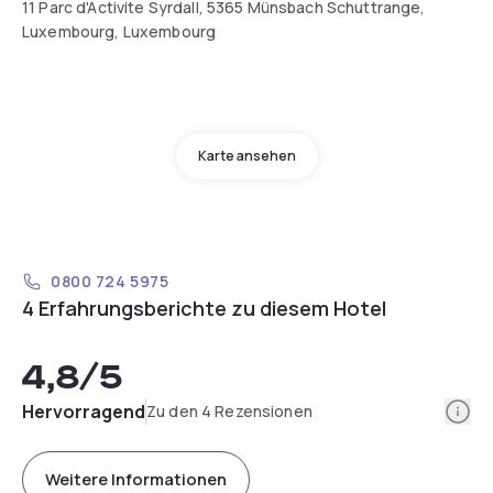
11 Parc d'Activite Syrdall, 5365 Münsbach Schuttrange,
Luxembourg, Luxembourg
Karte ansehen
0800 724 5975
4 Erfahrungsberichte zu diesem Hotel
4,8
/5
Info
Hervorragend
Zu den 4 Rezensionen
Weitere Informationen