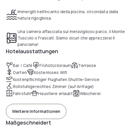
Immergiti nell’incanto della piscina, circondata dalla
natura rigogliosa.
Una camera affacciata sul meraviglioso parco, il Monte
Tuscolo o Frascati. Siamo sicuri che apprezzerai il
panorama!
Hotelausstattungen
Bar / Café
Frühstücksraum
Terrasse
Garten
Kostenloses Wifi
Kostenpflichtiger Flughafen Shuttle-Service
Rollstuhlgerechtes Zimmer (auf Anfrage)
Fahrstuhl
Haustiere erlaubt
Wäscherei
Weitere Informationen
Maßgeschneidert