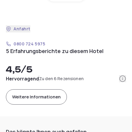
Anfahrt
0800 724 5975
5 Erfahrungsberichte zu diesem Hotel
4,5
/5
Info
Hervorragend
Zu den 6 Rezensionen
Weitere Informationen
Das könnte Ihnen auch gefallen