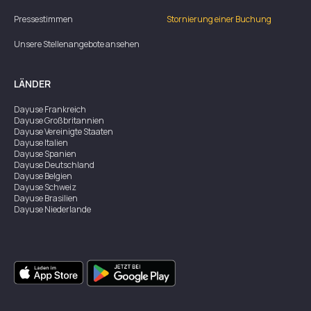
Pressestimmen
Stornierung einer Buchung
Unsere Stellenangebote ansehen
LÄNDER
Dayuse
Frankreich
Dayuse
Großbritannien
Dayuse
Vereinigte Staaten
Dayuse
Italien
Dayuse
Spanien
Dayuse
Deutschland
Dayuse
Belgien
Dayuse
Schweiz
Dayuse
Brasilien
Dayuse
Niederlande
Dayuse
Österreich
Dayuse
Australien
Dayuse
Irland
Dayuse
Hongkong
Dayuse
Kanada
Dayuse
Singapur
Dayuse
Zweden
Dayuse
Thailand
Dayuse
Portugal