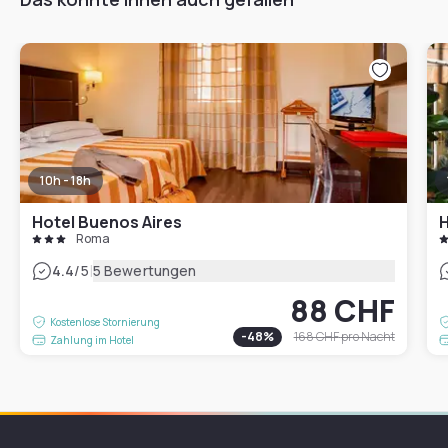
10h - 18h
Hotel Buenos Aires
H
Roma
|
4.4
/5
5 Bewertungen
88 CHF
Kostenlose Stornierung
-
48
%
168 CHF
pro Nacht
Zahlung im Hotel