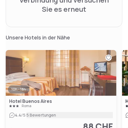
Sie es erneut
Unsere Hotels in der Nähe
10h - 18h
Hotel Buenos Aires
H
Roma
|
4.4
/5
5 Bewertungen
88 CHF