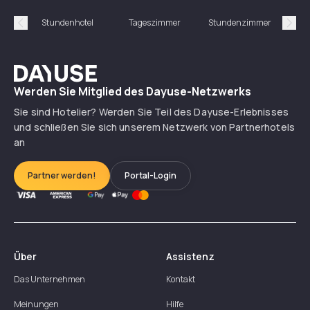
Stundenhotel
Tageszimmer
Stundenzimmer
T
Précédent
Suiv
Dayuse
Werden Sie Mitglied des Dayuse-Netzwerks
Sie sind Hotelier? Werden Sie Teil des Dayuse-Erlebnisses
und schließen Sie sich unserem Netzwerk von Partnerhotels
an
Partner werden!
Portal-Login
Über
Assistenz
Das Unternehmen
Kontakt
Meinungen
Hilfe