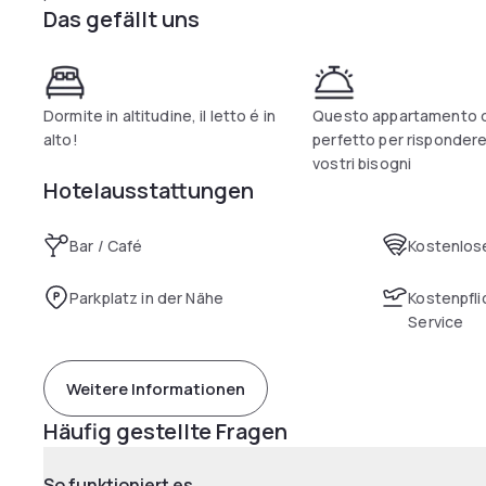
Das gefällt uns
Dormite in altitudine, il letto é in
Questo appartamento d
alto!
perfetto per rispondere 
vostri bisogni
Hotelausstattungen
Bar / Café
Kostenlose
Parkplatz in der Nähe
Kostenpfli
Service
Weitere Informationen
Häufig gestellte Fragen
So funktioniert es