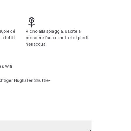
uplex é
Vicino alla spiaggia, uscite a
a tutti i
prendere l'aria e mettete i piedi
nell'acqua
s Wifi
chtiger Flughafen Shuttle-