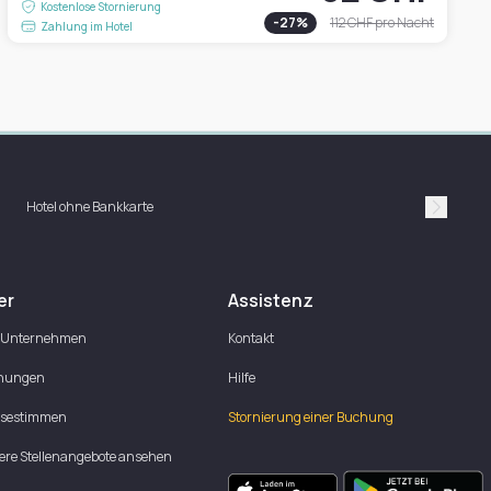
Kostenlose Stornierung
-
27
%
112 CHF
pro Nacht
Zahlung im Hotel
Hotel ohne Bankkarte
Suivan
er
Assistenz
 Unternehmen
Kontakt
nungen
Hilfe
ssestimmen
Stornierung einer Buchung
ere Stellenangebote ansehen