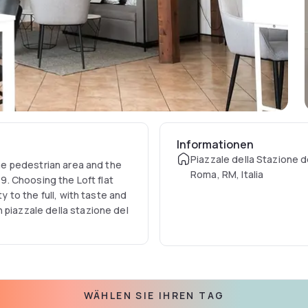
Informationen
Piazzale della Stazione de
the pedestrian area and the
Roma, RM, Italia
 9. Choosing the Loft flat
y to the full, with taste and
 piazzale della stazione del
WÄHLEN SIE IHREN TAG