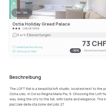
11h - 16h
Ostia Holiday Greed Palace
Lido di Ostia
|
3.4
/5
3 Bewertungen
73 CH
Kostenlose Stornierung
-
35
%
112 CHF
pro Nach
Zahlung im Hotel
Beschreibung
The LOFT flat is a beautiful loft studio, located next to the 
Ostia Lido, in Corso Regina Maria Pia, 9. Choosing the Loft fl
way, living the city to the full, with taste and elegance. The
piazzale della stazione del Lido 27.