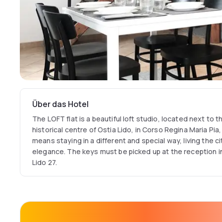
Über das Hotel
The LOFT flat is a beautiful loft studio, located next to 
historical centre of Ostia Lido, in Corso Regina Maria Pia,
means staying in a different and special way, living the cit
elegance. The keys must be picked up at the reception in
Lido 27.