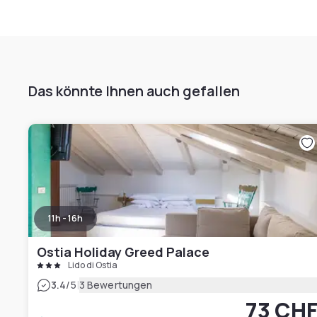
Das könnte Ihnen auch gefallen
11h - 16h
Ostia Holiday Greed Palace
Lido di Ostia
|
3.4
/5
3 Bewertungen
73 CH