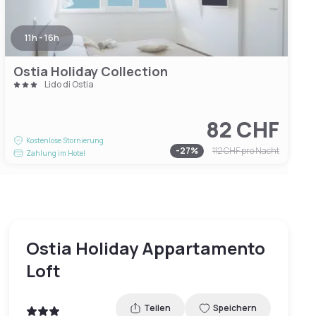
11h - 16h
Ostia Holiday Collection
Lido di Ostia
82 CHF
Kostenlose Stornierung
-
27
%
112 CHF
pro Nacht
Zahlung im Hotel
Ostia Holiday Appartamento
Loft
Teilen
Speichern