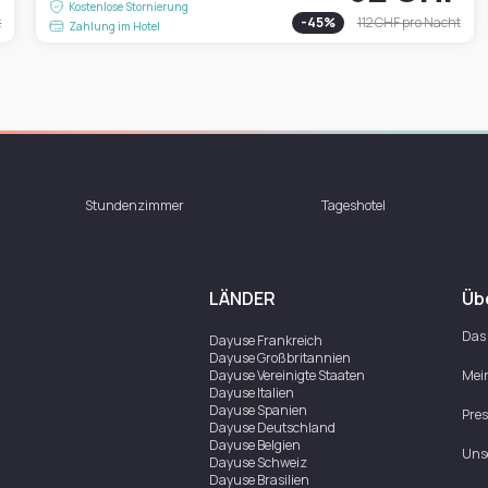
Kostenlose Stornierung
t
-
45
%
112 CHF
pro Nacht
Zahlung im Hotel
Stundenzimmer
Tageshotel
LÄNDER
Üb
Das
Dayuse
Frankreich
Dayuse
Großbritannien
Dayuse
Vereinigte Staaten
Mei
Dayuse
Italien
Dayuse
Spanien
Pre
Dayuse
Deutschland
Dayuse
Belgien
Uns
Dayuse
Schweiz
Dayuse
Brasilien