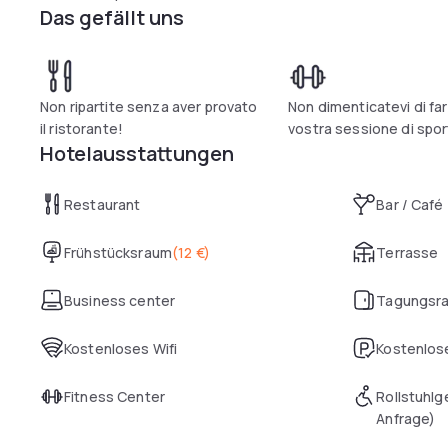
Das gefällt uns
Non ripartite senza aver provato
Non dimenticatevi di far
il ristorante!
vostra sessione di spor
Hotelausstattungen
Restaurant
Bar / Café
Frühstücksraum
(
12 €
)
Terrasse
Business center
Tagungsr
Kostenloses Wifi
Kostenlose
Fitness Center
Rollstuhlg
Anfrage)