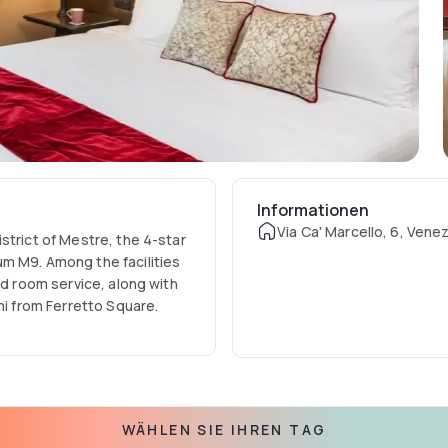
Informationen
Via Ca' Marcello, 6, Venezi
strict of Mestre, the 4-star
m M9. Among the facilities
nd room service, along with
mi from Ferretto Square.
WÄHLEN SIE IHREN TAG