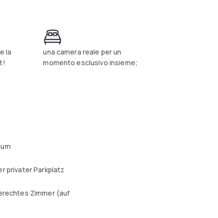
e la
una camera reale per un
t!
momento esclusivo insieme;
aum
r privater Parkplatz
erechtes Zimmer (auf