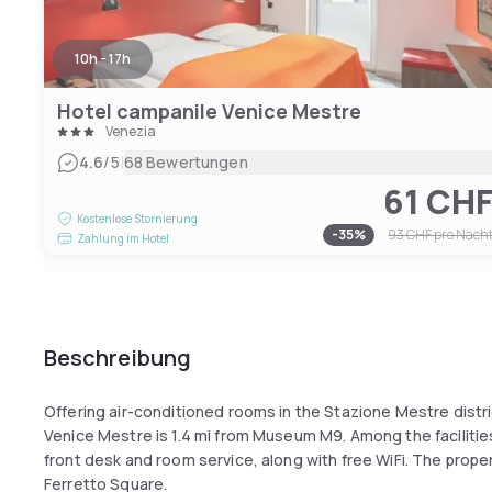
10h - 17h
Hotel campanile Venice Mestre
Venezia
|
4.6
/5
68 Bewertungen
61 CH
Kostenlose Stornierung
-
35
%
93 CHF
pro Nach
Zahlung im Hotel
Beschreibung
Offering air-conditioned rooms in the Stazione Mestre distr
Venice Mestre is 1.4 mi from Museum M9. Among the facilities
front desk and room service, along with free WiFi. The prope
Ferretto Square.