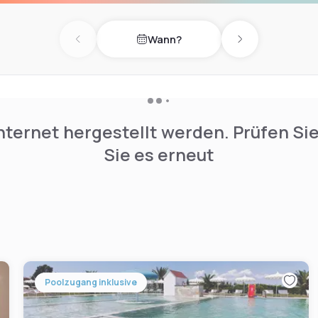
Wann?
Previous day
Next day
nternet hergestellt werden. Prüfen Si
Sie es erneut
Poolzugang inklusive