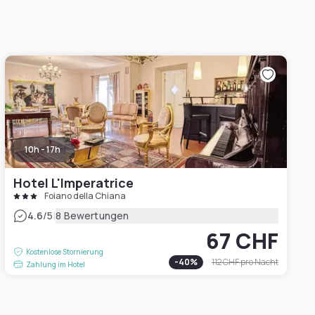
10h - 17h
Hotel L'Imperatrice
Foiano della Chiana
|
4.6
/5
8 Bewertungen
67 CHF
Kostenlose Stornierung
-
40
%
112 CHF
pro Nacht
Zahlung im Hotel