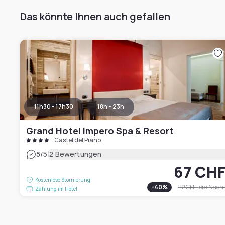
Das könnte Ihnen auch gefallen
11h30 - 17h30
18h - 23h
Grand Hotel Impero Spa & Resort
Castel del Piano
|
5
/5
2 Bewertungen
67 CH
Kostenlose Stornierung
-
40
%
112 CHF
pro Nach
Zahlung im Hotel