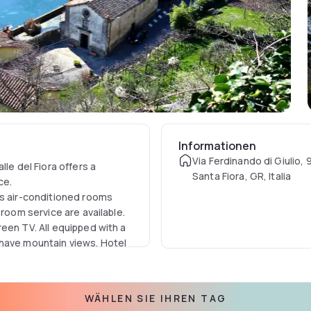
Informationen
Via Ferdinando di Giulio,
le del Fiora offers a
Santa Fiora, GR, Italia
ace.
as air-conditioned rooms
 room service are available.
een TV. All equipped with a
 have mountain views. Hotel
rom the Cascate del Mulino
WÄHLEN SIE IHREN TAG
earest airport, is 105 km