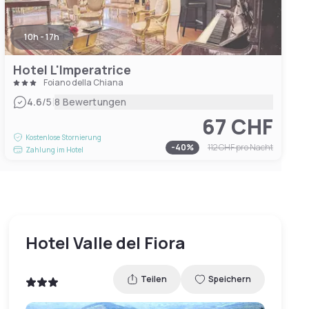
10h - 17h
Hotel L'Imperatrice
Foiano della Chiana
|
4.6
/5
8 Bewertungen
67 CHF
Kostenlose Stornierung
-
40
%
112 CHF
pro Nacht
Zahlung im Hotel
Hotel Valle del Fiora
Teilen
Speichern