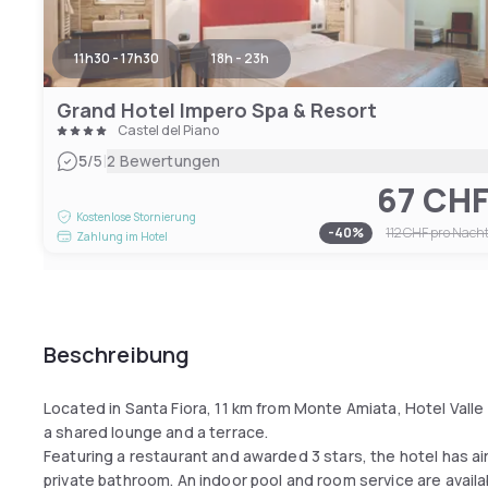
11h30 - 17h30
18h - 23h
Grand Hotel Impero Spa & Resort
Castel del Piano
|
5
/5
2 Bewertungen
67 CH
Kostenlose Stornierung
-
40
%
112 CHF
pro Nach
Zahlung im Hotel
Beschreibung
Located in Santa Fiora, 11 km from Monte Amiata, Hotel Valle d
a shared lounge and a terrace.
Featuring a restaurant and awarded 3 stars, the hotel has ai
private bathroom. An indoor pool and room service are availa