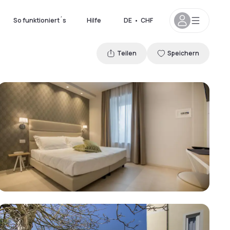
So funktioniert´s
Hilfe
DE
•
CHF
Teilen
Speichern