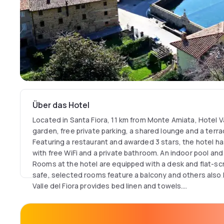
Über das Hotel
Located in Santa Fiora, 11 km from Monte Amiata, Hotel Val
garden, free private parking, a shared lounge and a terr
Featuring a restaurant and awarded 3 stars, the hotel h
with free WiFi and a private bathroom. An indoor pool and
Rooms at the hotel are equipped with a desk and flat-scr
safe, selected rooms feature a balcony and others also
Valle del Fiora provides bed linen and towels.
The property is 24 km from Bagni San Filippo and 33 km f
hot springs. Perugia San Francesco d'Assisi Airport, the n