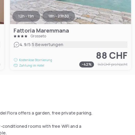
12h - 19h
18h - 23h30
Fattoria Maremmana
Grosseto
|
4.9
/5
5 Bewertungen
F
88 CHF
Kostenlose Stornierung
t
-
42
%
149 CHF
pro Nacht
Zahlung im Hotel
el Fiora offers a garden, free private parking,
r-conditioned rooms with free WiFi and a
ble.