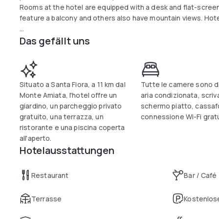
Rooms at the hotel are equipped with a desk and flat-screen
feature a balcony and others also have mountain views. Hotel
Das gefällt uns
The property is 24 km from Bagni San Filippo and 33 km from 
San Francesco d'Assisi Airport, the nearest airport, is 105 km
Situato a Santa Fiora, a 11 km dal
Tutte le camere sono d
Monte Amiata, l'hotel offre un
aria condizionata, scriv
giardino, un parcheggio privato
schermo piatto, cassaf
gratuito, una terrazza, un
connessione Wi-Fi gratu
ristorante e una piscina coperta
all'aperto.
Hotelausstattungen
Restaurant
Bar / Café
Terrasse
Kostenlose