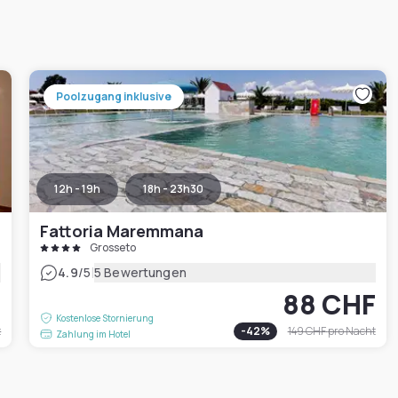
Poolzugang inklusive
12h - 19h
18h - 23h30
Fattoria Maremmana
Grosseto
|
4.9
/5
5 Bewertungen
F
88 CHF
Kostenlose Stornierung
t
-
42
%
149 CHF
pro Nacht
Zahlung im Hotel