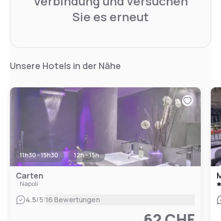
Verbindung und versuchen
Sie es erneut
Unsere Hotels in der Nähe
11h30 - 15h30
12h - 15h
Carten
M
Napoli
|
4.5
/5
16 Bewertungen
62 CHF