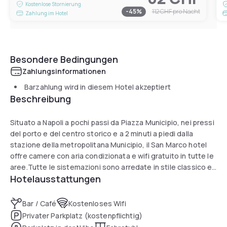
Kostenlose Stornierung
-
45
%
112 CHF
pro Nacht
Zahlung im Hotel
Besondere Bedingungen
Zahlungsinformationen
Barzahlung wird in diesem Hotel akzeptiert
Beschreibung
Situato a Napoli a pochi passi da Piazza Municipio, nei pressi
del porto e del centro storico e a 2 minuti a piedi dalla
stazione della metropolitana Municipio, il San Marco hotel
offre camere con aria condizionata e wifi gratuito in tutte le
aree.Tutte le sistemazioni sono arredate in stile classico e
Hotelausstattungen
dotate di TV LCD e bagno interno.
Bar / Café
Kostenloses Wifi
Privater Parkplatz (kostenpflichtig)