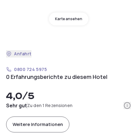
Karte ansehen
Anfahrt
0800 724 5975
0 Erfahrungsberichte zu diesem Hotel
4,0
/5
Info
Sehr gut
Zu den 1 Rezensionen
Weitere Informationen