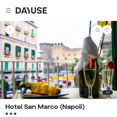
Dayuse
Teilen
Spei
1
/
7
Hotel San Marco (Napoli)