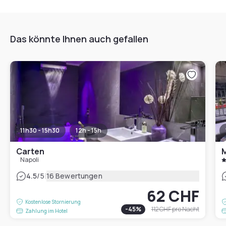
Das könnte Ihnen auch gefallen
11h30 - 15h30
12h - 15h
Carten
M
Napoli
|
4.5
/5
16 Bewertungen
62 CHF
Kostenlose Stornierung
-
45
%
112 CHF
pro Nacht
Zahlung im Hotel