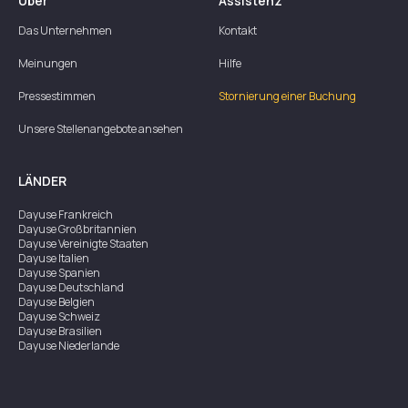
Über
Assistenz
Das Unternehmen
Kontakt
Meinungen
Hilfe
Pressestimmen
Stornierung einer Buchung
Unsere Stellenangebote ansehen
LÄNDER
Dayuse
Frankreich
Dayuse
Großbritannien
Dayuse
Vereinigte Staaten
Dayuse
Italien
Dayuse
Spanien
Dayuse
Deutschland
Dayuse
Belgien
Dayuse
Schweiz
Dayuse
Brasilien
Dayuse
Niederlande
Dayuse
Österreich
Dayuse
Australien
Dayuse
Irland
Dayuse
Hongkong