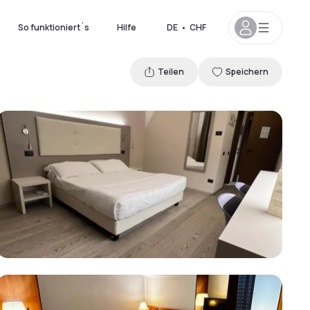
So funktioniert´s
Hilfe
DE
•
CHF
Teilen
Speichern