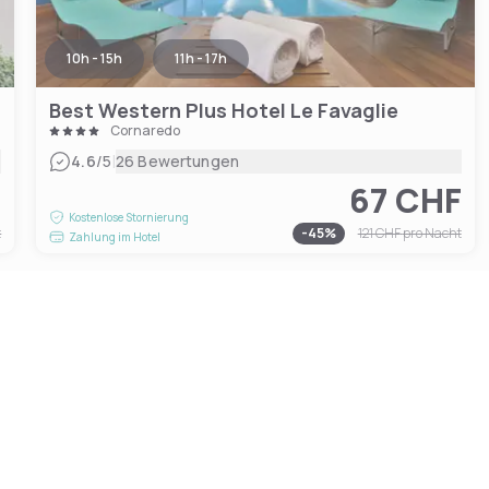
10h - 15h
11h - 17h
Best Western Plus Hotel Le Favaglie
Cornaredo
|
4.6
/5
26 Bewertungen
F
67 CHF
Kostenlose Stornierung
t
-
45
%
121 CHF
pro Nacht
Zahlung im Hotel