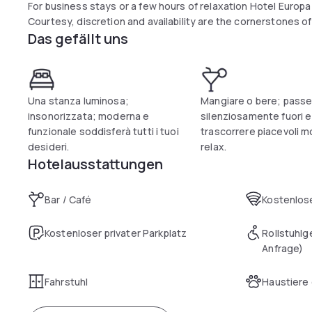
For business stays or a few hours of relaxation Hotel Europa 
Courtesy, discretion and availability are the cornerstones of
Das gefällt uns
Una stanza luminosa;
Mangiare o bere; pass
insonorizzata; moderna e
silenziosamente fuori e
funzionale soddisferà tutti i tuoi
trascorrere piacevoli m
desideri.
relax.
Hotelausstattungen
Bar / Café
Kostenlose
Kostenloser privater Parkplatz
Rollstuhlg
Anfrage)
Fahrstuhl
Haustiere 