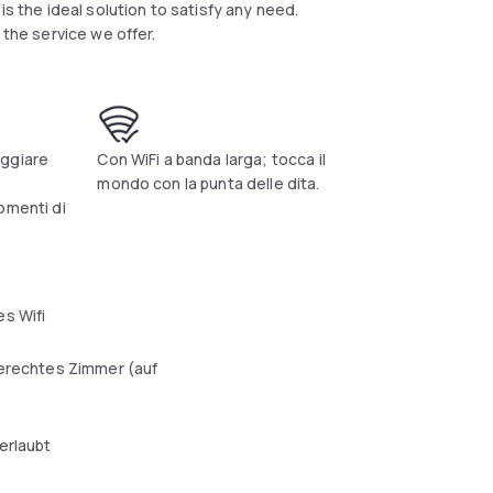
is the ideal solution to satisfy any need.
 the service we offer.
eggiare
Con WiFi a banda larga; tocca il
mondo con la punta delle dita.
omenti di
s Wifi
erechtes Zimmer (auf
erlaubt