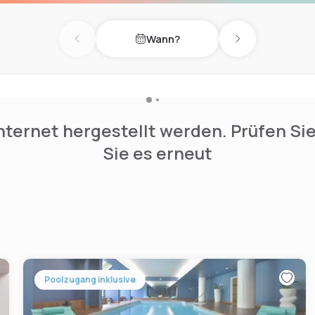
Wann?
Previous day
Next day
nternet hergestellt werden. Prüfen Si
Sie es erneut
Poolzugang inklusive