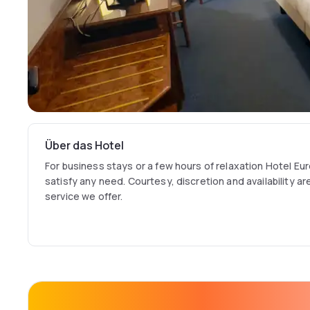
Über das Hotel
For business stays or a few hours of relaxation Hotel Euro
satisfy any need. Courtesy, discretion and availability a
service we offer.