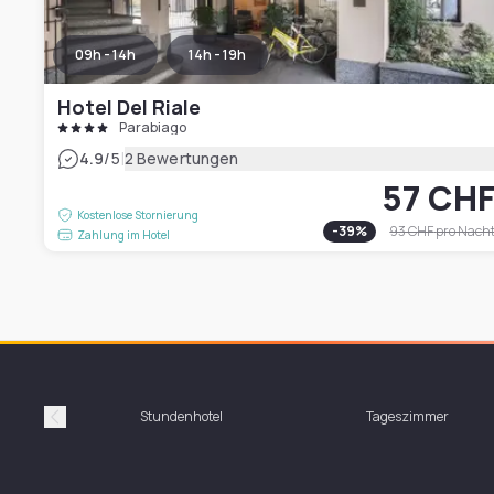
09h - 14h
14h - 19h
Hotel Del Riale
Parabiago
|
4.9
/5
2 Bewertungen
57 CH
Kostenlose Stornierung
-
39
%
93 CHF
pro Nach
Zahlung im Hotel
Stundenhotel
Tageszimmer
Précédent