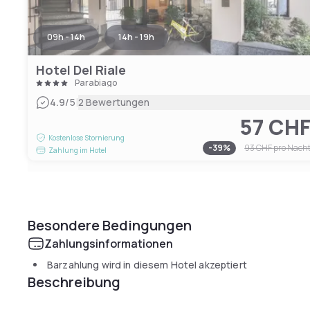
09h - 14h
14h - 19h
Hotel Del Riale
Parabiago
|
4.9
/5
2 Bewertungen
57 CH
Kostenlose Stornierung
-
39
%
93 CHF
pro Nach
Zahlung im Hotel
Besondere Bedingungen
Zahlungsinformationen
Barzahlung wird in diesem Hotel akzeptiert
Beschreibung