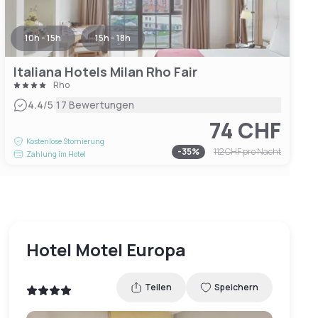
10h - 15h
15h - 18h
Italiana Hotels Milan Rho Fair
Rho
|
4.4
/5
17 Bewertungen
74 CHF
Kostenlose Stornierung
-
35
%
112 CHF
pro Nacht
Zahlung im Hotel
Hotel Motel Europa
Teilen
Speichern