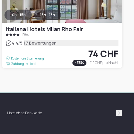
10h - 15h
15h - 18h
Italiana Hotels Milan Rho Fair
Rho
|
4.4
/5
17 Bewertungen
74 CHF
Kostenlose Stornierung
-
35
%
112 CHF
pro Nacht
Zahlung im Hotel
Hotel ohne Bankkarte
Suivan