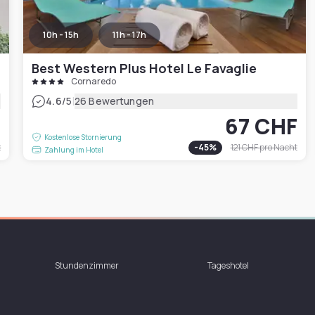
10h - 15h
11h - 17h
Best Western Plus Hotel Le Favaglie
Cornaredo
|
4.6
/5
26 Bewertungen
F
67 CHF
Kostenlose Stornierung
t
-
45
%
121 CHF
pro Nacht
Zahlung im Hotel
Stundenzimmer
Tageshotel