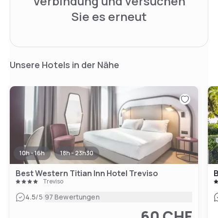
Verbindung und versuchen
Sie es erneut
Unsere Hotels in der Nähe
10h - 16h
18h - 23h30
Best Western Titian Inn Hotel Treviso
B
Treviso
|
4.5
/5
97 Bewertungen
60 CHF