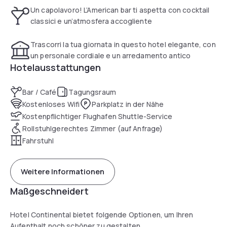
Un capolavoro! L’American bar ti aspetta con cocktail
classici e un’atmosfera accogliente
The hotel, which is 600 meters from Piazza dei Signori, is
Trascorri la tua giornata in questo hotel elegante, con
located opposite the train station and bus station, providing
un personale cordiale e un arredamento antico
easy and frequent connections to the airport Canova of
Hotelausstattungen
Treviso, Venice (only 1/2 hour from the Grand Canal ) and
from the airport Marco Polo in Venice. Our hotel is designed
Bar / Café
Tagungsraum
mainly to the Guest, in town for business or pleasure, who
Kostenloses Wifi
Parkplatz in der Nähe
love particular settings, period furnishings and some
Kostenpflichtiger Flughafen Shuttle-Service
atmospheres reminiscent of the early twentieth century.
Rollstuhlgerechtes Zimmer (auf Anfrage)
Fahrstuhl
Weitere Informationen
Maßgeschneidert
Hotel Continental bietet folgende Optionen, um Ihren
Aufenthalt noch schöner zu gestalten