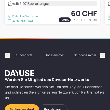
|
4.5
/5
97 Bewertungen
60 CHF
Kostenlose Stornierung
-
29
%
84 CHF
pro Nacht
Zahlung im Hotel
Stundenhotel
Tageszimmer
Stundenzimmer
T
Précédent
Suiv
Dayuse
Werden Sie Mitglied des Dayuse-Netzwerks
Sie sind Hotelier? Werden Sie Teil des Dayuse-Erlebnisses
und schließen Sie sich unserem Netzwerk von Partnerhotels
an
Partner werden!
Portal-Login