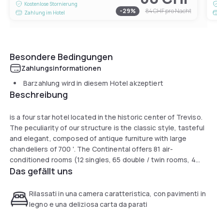
Kostenlose Stornierung
-
29
%
84 CHF
pro Nacht
Zahlung im Hotel
Besondere Bedingungen
Zahlungsinformationen
Barzahlung wird in diesem Hotel akzeptiert
Beschreibung
is a four star hotel located in the historic center of Treviso.
The peculiarity of our structure is the classic style, tasteful
and elegant, composed of antique furniture with large
chandeliers of 700 '. The Continental offers 81 air-
conditioned rooms (12 singles, 65 double / twin rooms, 4
Das gefällt uns
triple convertible into family 3/4/5 beds + 2 Family Junior
Suite with Jacuzzi), with wood floors and classic furniture,
all equipped with bathroom shower or bath, telephone,
Rilassati in una camera caratteristica, con pavimenti in
radio, minibar and safe.
legno e una deliziosa carta da parati