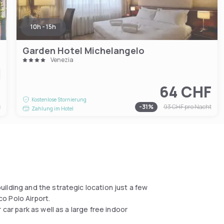
10h - 15h
Garden Hotel Michelangelo
Venezia
F
64 CHF
Kostenlose Stornierung
t
-
31
%
93 CHF
pro Nacht
Zahlung im Hotel
ilding and the strategic location just a few
o Polo Airport.
car park as well as a large free indoor