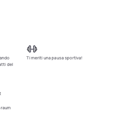
uando
Ti meriti una pausa sportiva!
atti del
t
sraum