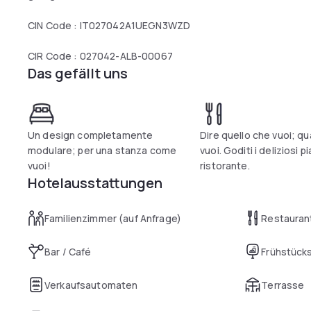
CIN Code : IT027042A1UEGN3WZD
CIR Code : 027042-ALB-00067
Das gefällt uns
Un design completamente
Dire quello che vuoi; q
modulare; per una stanza come
vuoi. Goditi i deliziosi pi
vuoi!
ristorante.
Hotelausstattungen
Familienzimmer (auf Anfrage)
Restauran
Bar / Café
Frühstück
Verkaufsautomaten
Terrasse