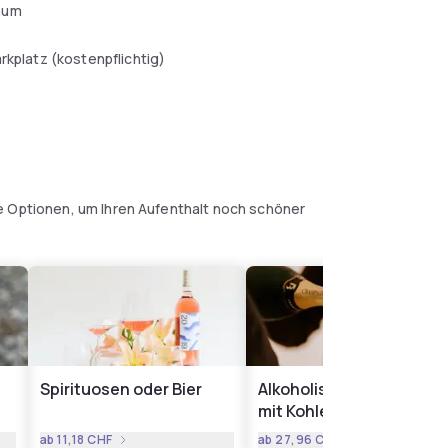
aum
arkplatz (kostenpflichtig)
e Optionen, um Ihren Aufenthalt noch schöner
Spirituosen oder Bier
Alkoholische Getränke
mit Kohlensäure
ab
11,18 CHF
ab
27,96 CHF