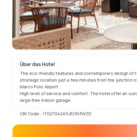
Über das Hotel
The eco-friendly features and contemporary design of t
strategic location just a few minutes from the junction
Marco Polo Airport.
High level of service and comfort. The hotel offer an outd
large free indoor garage.
CIN Code : IT027042A1UEGN3WZD
CIR Code : 027042-ALB-00067