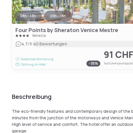
08h - 13h
09h - 18h
Four Points by Sheraton Venice Mestre
Venezia
|
4.7
/5
40 Bewertungen
91 CH
Kostenlose Stornierung
-
35
%
140 CHF
pro Nach
Zahlung im Hotel
Beschreibung
The eco-friendly features and contemporary design of the bu
minutes from the junction of the motorways and Venice Marc
High level of service and comfort. The hotel offer an outdoor 
garage.