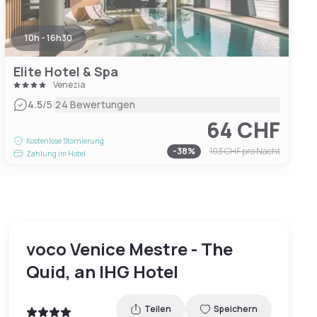
10h - 16h30
Elite Hotel & Spa
Venezia
|
4.5
/5
24 Bewertungen
64 CHF
Kostenlose Stornierung
-
38
%
103 CHF
pro Nacht
Zahlung im Hotel
voco Venice Mestre - The
Quid, an IHG Hotel
Teilen
Speichern