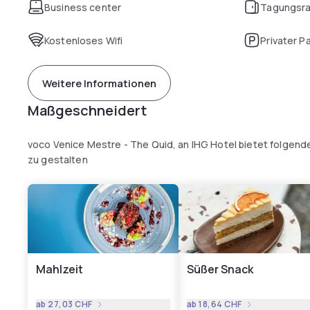
Business center
Tagungsr
Kostenloses Wifi
Privater P
Weitere Informationen
Maßgeschneidert
voco Venice Mestre - The Quid, an IHG Hotel bietet folgend
zu gestalten
Mahlzeit
Süßer Snack
ab
27,03 CHF
ab
18,64 CHF