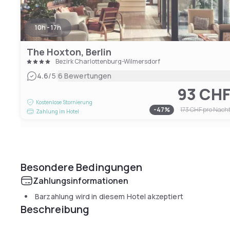
10h - 17h
The Hoxton, Berlin
Bezirk Charlottenburg-Wilmersdorf
|
4.6
/5
6 Bewertungen
93 CH
Kostenlose Stornierung
-
47
%
173 CHF
pro Nach
Zahlung im Hotel
Besondere Bedingungen
Zahlungsinformationen
Barzahlung wird in diesem Hotel akzeptiert
Beschreibung