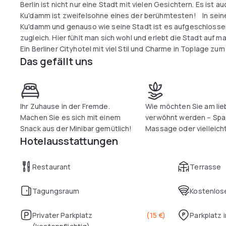
Berlin ist nicht nur eine Stadt mit vielen Gesichtern. Es ist 
Ku'damm ist zweifelsohne eines der berühmtesten! In seiner lebendigen Mitte liegt das Lindner Hotel Am
Ku'damm und genauso wie seine Stadt ist es aufgeschlossen
zugleich. Hier fühlt man sich wohl und erlebt die Stadt auf 
Ein Berliner Cityhotel mit viel Stil und Charme in Toplage zum
Das gefällt uns
Ihr Zuhause in der Fremde.
Wie möchten Sie am lie
Machen Sie es sich mit einem
verwöhnt werden – Spa
Snack aus der Minibar gemütlich!
Massage oder vielleich
Hotelausstattungen
Restaurant
Terrasse
Tagungsraum
Kostenlose
Privater Parkplatz
(
15 €
)
Parkplatz 