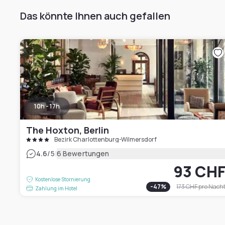
Das könnte Ihnen auch gefallen
10h - 17h
The Hoxton, Berlin
Bezirk Charlottenburg-Wilmersdorf
|
4.6
/5
6 Bewertungen
93 CH
Kostenlose Stornierung
-
47
%
173 CHF
pro Nach
Zahlung im Hotel