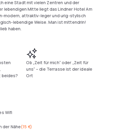
auch eine Stadt mit vielen Zentren und der
-modern, attraktiv-leger und urig-stylisch
magisch-lebendige Weise. Man ist mittendrin!
 lieb haben.
bsten
Ob „Zeit für mich“ oder „Zeit für
,
uns“ – die Terrasse ist der ideale
t beides?
Ort
s Wifi
in der Nähe
(
15 €
)