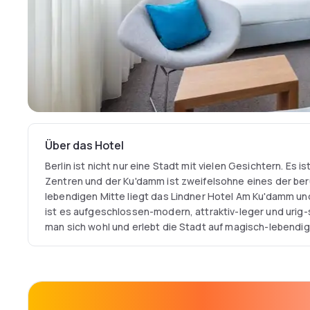
Über das Hotel
Berlin ist nicht nur eine Stadt mit vielen Gesichtern. Es i
Zentren und der Ku'damm ist zweifelsohne eines der berühmtes
lebendigen Mitte liegt das Lindner Hotel Am Ku'damm u
ist es aufgeschlossen-modern, attraktiv-leger und urig-st
man sich wohl und erlebt die Stadt auf magisch-lebendig
Ein Berliner Cityhotel mit viel Stil und Charme in Toplage 