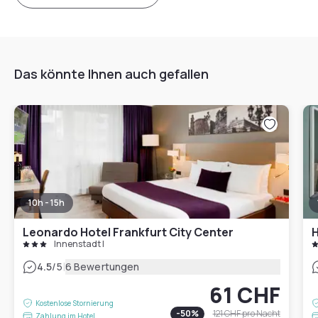
Das könnte Ihnen auch gefallen
10h - 15h
Leonardo Hotel Frankfurt City Center
H
Innenstadt I
|
4.5
/5
6 Bewertungen
61 CHF
Kostenlose Stornierung
-
50
%
121 CHF
pro Nacht
Zahlung im Hotel