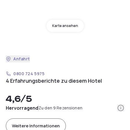
Karte ansehen
Anfahrt
0800 724 5975
4 Erfahrungsberichte zu diesem Hotel
4,6
/5
Info
Hervorragend
Zu den 9 Rezensionen
Weitere Informationen