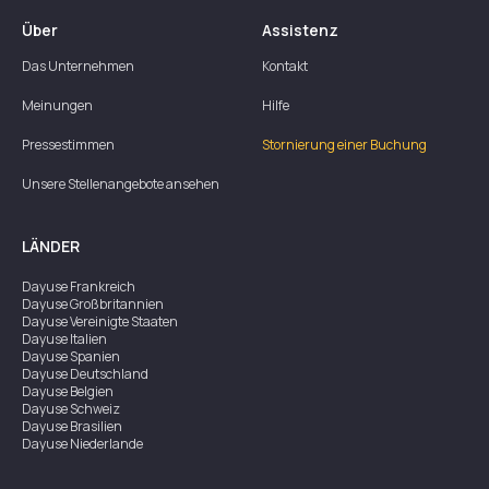
Über
Assistenz
Das Unternehmen
Kontakt
Meinungen
Hilfe
Pressestimmen
Stornierung einer Buchung
Unsere Stellenangebote ansehen
LÄNDER
Dayuse
Frankreich
Dayuse
Großbritannien
Dayuse
Vereinigte Staaten
Dayuse
Italien
Dayuse
Spanien
Dayuse
Deutschland
Dayuse
Belgien
Dayuse
Schweiz
Dayuse
Brasilien
Dayuse
Niederlande
Dayuse
Österreich
Dayuse
Australien