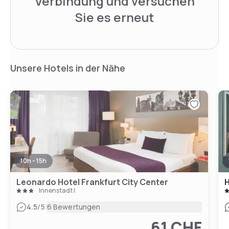
Verbindung und versuchen
Sie es erneut
Unsere Hotels in der Nähe
10h - 15h
Leonardo Hotel Frankfurt City Center
H
Innenstadt I
|
4.5
/5
6 Bewertungen
61 CHF