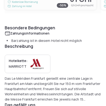
Kostenlose Stornierung
-
50
%
121 CHF
pro Nacht
Zahlung im Hotel
Besondere Bedingungen
Zahlungsinformationen
Barzahlung ist in diesem Hotel nicht möglich
Beschreibung
Hotelkette:
MARRIOTT
Das Le Méridien Frankfurt genießt eine zentrale Lage in
Frankfurt am Main und begrüßt Sie nur 150 m vom Frankfurter
Hauptbahnhof entfernt. Freuen Sie sich auf stilvolle
Wohneinheiten und Wellnesseinrichtungen. Die Altstadt und
die Messe Frankfurt erreichen Sie jeweils nach 15
Das gefällt uns
Gehminuten.