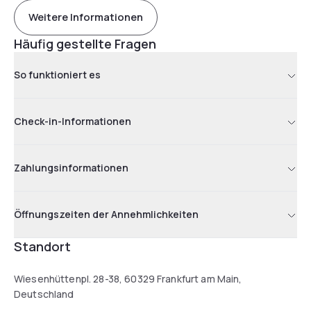
Stone Lounge des Le Méridien. Dieser umfasst einen
Weitere Informationen
Fitnessbereich, eine Sauna und ein Dampfbad. Der
Fitnessraum mit hochmodernen Geräten, Tageslicht und
Häufig gestellte Fragen
einer Sommerterrasse ist mit dem Zimmerschlüssel rund um
die Uhr zugänglich. Auch verschiedene
So funktioniert es
Schönheitsanwendungen werden im Wellnessbereich
angeboten. Der kostenlose Zugang zu Kunstausstellungen
rundet das Angebot des Hotels ab.
Check-in-Informationen
Zahlungsinformationen
Öffnungszeiten der Annehmlichkeiten
Standort
Wiesenhüttenpl. 28-38, 60329 Frankfurt am Main,
Deutschland