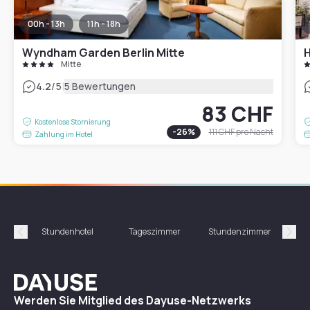
00h - 13h
11h - 18h
Wyndham Garden Berlin Mitte
H
Mitte
|
4.2
/5
5 Bewertungen
83 CHF
Kostenlose Stornierung
-
26
%
111 CHF
pro Nacht
Zahlung im Hotel
Stundenhotel
Tageszimmer
Stundenzimmer
T
Précédent
Suiv
Dayuse
Werden Sie Mitglied des Dayuse-Netzwerks