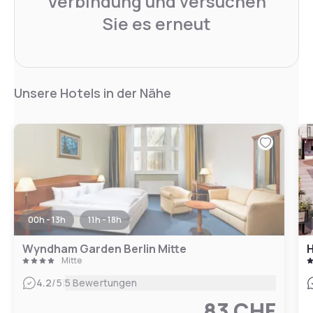
Verbindung und versuchen
Sie es erneut
Unsere Hotels in der Nähe
00h - 13h
11h - 18h
Wyndham Garden Berlin Mitte
H
Mitte
|
4.2
/5
5 Bewertungen
83 CHF