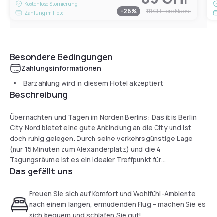
Kostenlose Stornierung
-
26
%
111 CHF
pro Nacht
Zahlung im Hotel
Besondere Bedingungen
Zahlungsinformationen
Barzahlung wird in diesem Hotel akzeptiert
Beschreibung
Übernachten und Tagen im Norden Berlins: Das ibis Berlin
City Nord bietet eine gute Anbindung an die City und ist
doch ruhig gelegen. Durch seine verkehrsgünstige Lage
(nur 15 Minuten zum Alexanderplatz) und die 4
Tagungsräume ist es ein idealer Treffpunkt für
Das gefällt uns
internationale Meetings. Alle 116 Hotelzimmer verfügen über
gratis WLAN und bestechen durch ihren angenehmen
Wohnkomfort.Unser Mini-Shop ist 24 Stunden für Sie
Freuen Sie sich auf Komfort und Wohlfühl-Ambiente
geöffnet .Die Sommerterrasse lädt zum Verweilen
nach einem langen, ermüdenden Flug – machen Sie es
ein.Preiswerte Parkplätze sind vorhanden.
sich bequem und schlafen Sie gut!