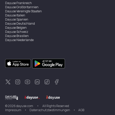
Dayuse
Frankreich
Dayuse
Großbritannien
Dayuse
Vereinigte Staaten
Dayuse
Italien
Dayuse
Spanien
Dayuse
Deutschland
Dayuse
Belgien
Dayuse
Schweiz
Dayuse
Brasilien
Dayuse
Niederlande
Dayuse
Österreich
Dayuse
Australien
Dayuse
Irland
Dayuse
Hongkong
Dayuse
Kanada
Dayuse
Singapur
Dayuse
Zweden
Dayuse
Thailand
Dayuse
Portugal
Dayuse
Korea
Dayuse
Neuseeland
Dayuse
Türkei
©
2026
dayuse.com
•
All Rights Reserved
Impressum
•
Datenschutzbestimmungen
•
AGB