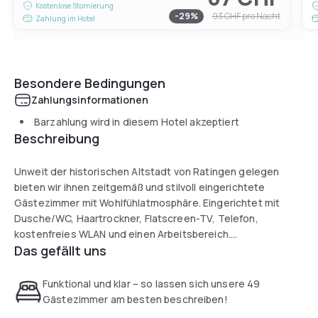
Kostenlose Stornierung
-
29
%
93 CHF
pro Nacht
Zahlung im Hotel
Besondere Bedingungen
Zahlungsinformationen
Barzahlung wird in diesem Hotel akzeptiert
Beschreibung
Unweit der historischen Altstadt von Ratingen gelegen
bieten wir ihnen zeitgemäß und stilvoll eingerichtete
Gästezimmer mit Wohlfühlatmosphäre. Eingerichtet mit
Dusche/WC, Haartrockner, Flatscreen-TV, Telefon,
kostenfreies WLAN und einen Arbeitsbereich.
Das gefällt uns
Das Hotel verfügt über 4 Nichtraucher-Etagen, einen Aufzug
sowie 7 kostenfreie Hotelparkplätze, die nicht vorab
Funktional und klar – so lassen sich unsere 49
reserviert werden können. Jedoch befinden sich unmittelbar
Gästezimmer am besten beschreiben!
am Hotel genügend öffentliche Parkplätze sowie ein