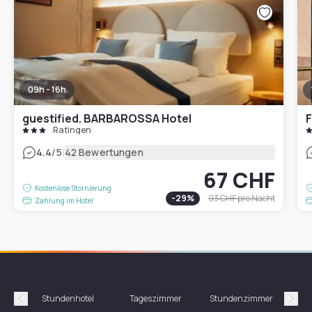
09h - 16h
guestified. BARBAROSSA Hotel
Ratingen
|
4.4
/5
42 Bewertungen
67 CHF
Kostenlose Stornierung
-
29
%
93 CHF
pro Nacht
Zahlung im Hotel
Stundenhotel
Tageszimmer
Stundenzimmer
T
Précédent
Suiv