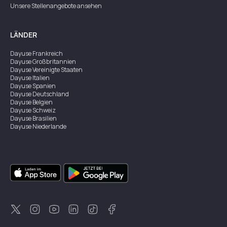
Unsere Stellenangebote ansehen
LÄNDER
Dayuse
Frankreich
Dayuse
Großbritannien
Dayuse
Vereinigte Staaten
Dayuse
Italien
Dayuse
Spanien
Dayuse
Deutschland
Dayuse
Belgien
Dayuse
Schweiz
Dayuse
Brasilien
Dayuse
Niederlande
Dayuse
Österreich
Dayuse
Australien
Dayuse
Irland
Dayuse
Hongkong
Dayuse
Kanada
Dayuse
Singapur
Dayuse
Zweden
Dayuse
Thailand
Dayuse
Portugal
Dayuse
Korea
Dayuse
Neuseeland
Dayuse
Türkei