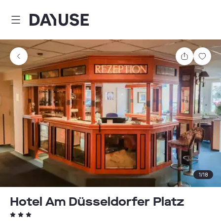
Dayuse
Teilen
Spei
1
/
18
Hotel Am Düsseldorfer Platz