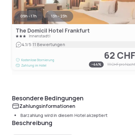
09h - 17h
13h - 23h
The Domicil Hotel Frankfurt
Innenstadt I
|
4.1
/5
11 Bewertungen
62 CH
Kostenlose Stornierung
-
44
%
111 CHF
pro Nach
Zahlung im Hotel
Besondere Bedingungen
Zahlungsinformationen
Barzahlung wird in diesem Hotel akzeptiert
Beschreibung