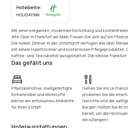
Hotelkette:
HOLIDAY INN
Mit einer eleganten, modernen Einrichtung und kostenfreiem
Alte Oper in Frankfurt am Main. Freuen Sie sich auf ein Fitne
Die hellen Zimmer in der Unterkunft verfügen alle über Klima
mit einem Haartrockner und kostenlosen Pflegeprodukten. 
Kaffee- und Teezubehör ausgestattet. Die Messe Frankfurt
Das gefällt uns
Hotel entfernt und die Frankfurter Altstadt sowie das zentr
20 Gehminuten.
Pflanzenmotive, maßgefertigte
Gehen Sie ins Le Franci
Eichenmöbel und Wollstoffe
probieren Sie die inter
bieten ein erholsames Ambiente
Gerichte und die saftig
für Ihren Schlaf!
Burger! Halten Sie Ihr 
bereit, um die Holznua
einzufangen!
Hotelausstattungen