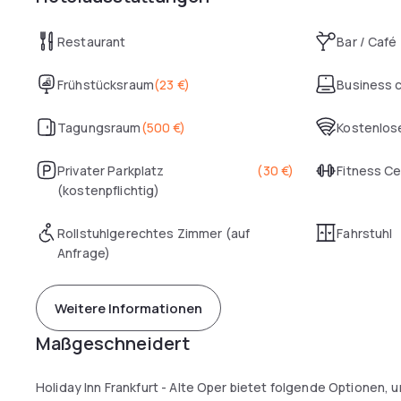
Restaurant
Bar / Café
Frühstücksraum
(
23 €
)
Business 
Tagungsraum
(
500 €
)
Kostenlose
Privater Parkplatz
(
30 €
)
Fitness C
(kostenpflichtig)
Rollstuhlgerechtes Zimmer (auf
Fahrstuhl
Anfrage)
Weitere Informationen
Maßgeschneidert
Holiday Inn Frankfurt - Alte Oper bietet folgende Optionen,