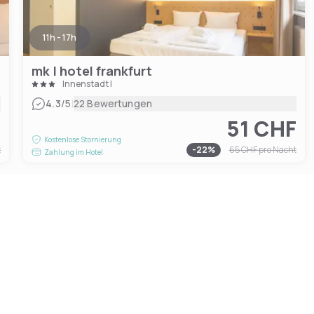
11h - 17h
mk | hotel frankfurt
Innenstadt I
|
4.3
/5
22 Bewertungen
F
51 CHF
Kostenlose Stornierung
t
-
22
%
65 CHF
pro Nacht
Zahlung im Hotel