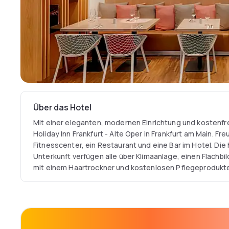
Über das Hotel
Mit einer eleganten, modernen Einrichtung und kostenf
Holiday Inn Frankfurt - Alte Oper in Frankfurt am Main. Fre
Fitnesscenter, ein Restaurant und eine Bar im Hotel. Die 
Unterkunft verfügen alle über Klimaanlage, einen Flachb
mit einem Haartrockner und kostenlosen Pflegeprodukt
mit einem Safe sowie Kaffee- und Teezubehör ausgestat
und der Main Tower befinden sich 750 m vom Hotel entfer
Altstadt sowie das zentrale Einkaufsviertel erreichen S
Gehminuten.