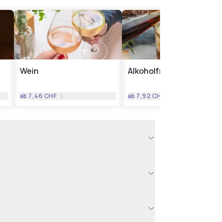
Wein
Alkoholfreie Getränke
ab
7,46 CHF
ab
7,92 CHF