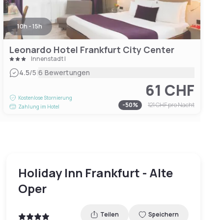
10h - 15h
Leonardo Hotel Frankfurt City Center
Innenstadt I
|
4.5
/5
6 Bewertungen
61 CHF
Kostenlose Stornierung
-
50
%
121 CHF
pro Nacht
Zahlung im Hotel
Holiday Inn Frankfurt - Alte
Oper
Teilen
Speichern