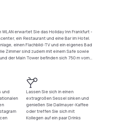
 WLAN erwartet Sie das Holiday Inn Frankfurt -
sscenter, ein Restaurant und eine Bar im Hotel.
anlage, einen Flachbild-TV und ein eigenes Bad
Die Zimmer sind zudem mit einem Safe sowie
 und der Main Tower befinden sich 750 m vom
ale Einkaufsviertel erreichen Sie bequem nach
s und
Lassen Sie sich in einen
nationalen
extragroßen Sessel sinken und
en
genießen Sie Dallmayer-Kaffee
Instagram
oder treffen Sie sich mit
ncen
Kollegen auf ein paar Drinks