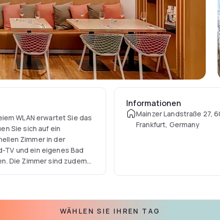
Informationen
Mainzer Landstraße 27, 
reiem WLAN erwartet Sie das
Frankfurt, Germany
uen Sie sich auf ein
hellen Zimmer in der
ild-TV und ein eigenes Bad
en. Die Zimmer sind zudem
tet. Die Messe Frankfurt
nt und die Frankfurter
ie bequem nach 20
WÄHLEN SIE IHREN TAG