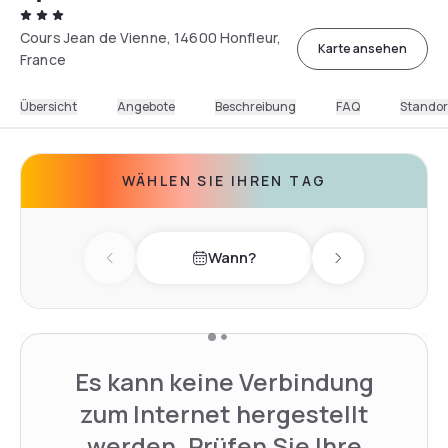
Cours Jean de Vienne, 14600 Honfleur,
Karte ansehen
France
Übersicht
Angebote
Beschreibung
FAQ
Standor
WÄHLEN SIE IHREN TAG
Wann?
Previous day
Next day
Es kann keine Verbindung
zum Internet hergestellt
werden. Prüfen Sie Ihre