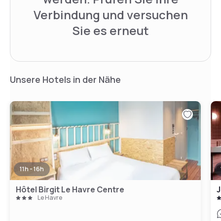
Verbindung und versuchen
Sie es erneut
Unsere Hotels in der Nähe
11h - 16h
Hôtel Birgit Le Havre Centre
J
Le Havre