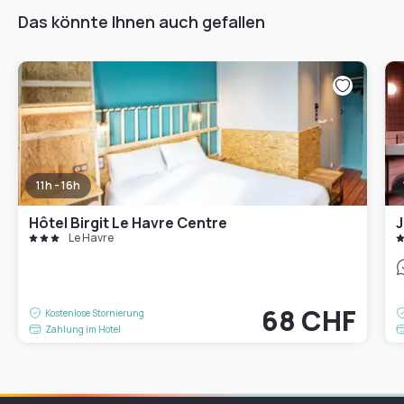
Das könnte Ihnen auch gefallen
11h - 16h
Hôtel Birgit Le Havre Centre
J
Le Havre
68 CHF
Kostenlose Stornierung
Zahlung im Hotel