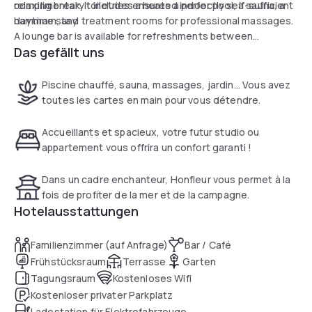
complimentary toiletries ensures a perfectly self-sufficient
relaxing break. It includes a heated indoor pool, a sauna, a
daytime stay.
hammam, and treatment rooms for professional massages.
A lounge bar is available for refreshments between
Das gefällt uns
relaxation sessions, while the secure private parking
provides added convenience for travelers on a business
stopover or a day-trip.
Piscine chauffé, sauna, massages, jardin... Vous avez
toutes les cartes en main pour vous détendre.
Accueillants et spacieux, votre futur studio ou
appartement vous offrira un confort garanti !
Dans un cadre enchanteur, Honfleur vous permet à la
fois de profiter de la mer et de la campagne.
Hotelausstattungen
Familienzimmer (auf Anfrage)
Bar / Café
Frühstücksraum
Terrasse
Garten
Tagungsraum
Kostenloses Wifi
Kostenloser privater Parkplatz
Ladestation für Elektrofahrzeuge