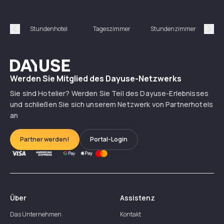
Stundenhotel
Tageszimmer
Stundenzimmer
T
Précédent
Suiv
Dayuse
Werden Sie Mitglied des Dayuse-Netzwerks
Sie sind Hotelier? Werden Sie Teil des Dayuse-Erlebnisses
und schließen Sie sich unserem Netzwerk von Partnerhotels
an
Partner werden!
Portal-Login
Über
Assistenz
Das Unternehmen
Kontakt