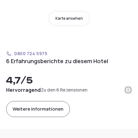
Karte ansehen
0800 724 5975
6 Erfahrungsberichte zu diesem Hotel
4,7
/5
Info
Hervorragend
Zu den 6 Rezensionen
Weitere Informationen