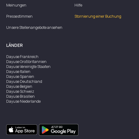
Meinungen
Hilfe
Pressestimmen
Stornierung einer Buchung
Unsere Stellenangebote ansehen
LÄNDER
Dayuse
Frankreich
Dayuse
Großbritannien
Dayuse
Vereinigte Staaten
Dayuse
Italien
Dayuse
Spanien
Dayuse
Deutschland
Dayuse
Belgien
Dayuse
Schweiz
Dayuse
Brasilien
Dayuse
Niederlande
Dayuse
Österreich
Dayuse
Australien
Dayuse
Irland
Dayuse
Hongkong
Dayuse
Kanada
Dayuse
Singapur
Dayuse
Zweden