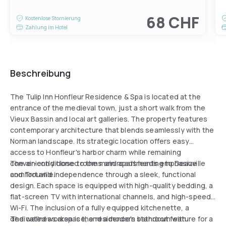
68 CHF
Kostenlose Stornierung
Zahlung im Hotel
Beschreibung
The Tulip Inn Honfleur Residence & Spa is located at the
entrance of the medieval town, just a short walk from the
Vieux Bassin and local art galleries. The property features
contemporary architecture that blends seamlessly with the
Norman landscape. Its strategic location offers easy
access to Honfleur's harbor charm while remaining
conveniently close to the main roads leading to Deauville
The air-conditioned rooms and apartments emphasize
and Trouville.
comfort and independence through a sleek, functional
design. Each space is equipped with high-quality bedding, a
flat-screen TV with international channels, and high-speed
Wi-Fi. The inclusion of a fully equipped kitchenette, a
dedicated workspace, and a modern bathroom with
The wellness area is the residence's standout feature for a