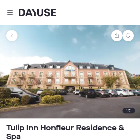
Dayuse
Teilen
Spei
1
/
21
Tulip Inn Honfleur Residence &
Spa