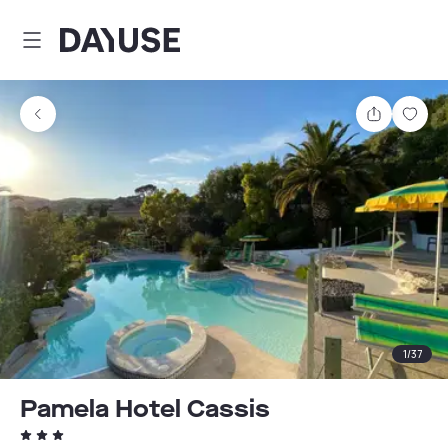
Dayuse
Teilen
Spei
1
/
37
Pamela Hotel Cassis