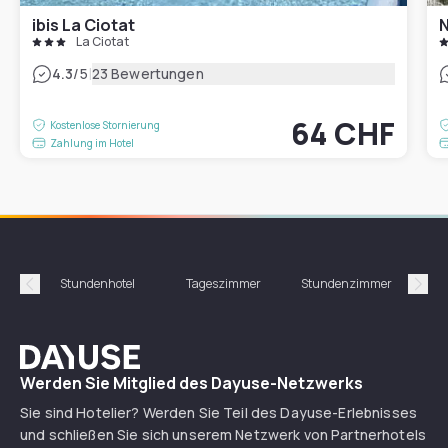
ibis La Ciotat
N
La Ciotat
|
4.3
/5
23 Bewertungen
64 CHF
Kostenlose Stornierung
Zahlung im Hotel
Stundenhotel
Tageszimmer
Stundenzimmer
T
Précédent
Suiv
Dayuse
Werden Sie Mitglied des Dayuse-Netzwerks
Sie sind Hotelier? Werden Sie Teil des Dayuse-Erlebnisses
und schließen Sie sich unserem Netzwerk von Partnerhotels