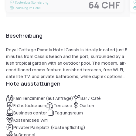
64 CHF
Kostenlose Stornierung
Zahlung im Hotel
Beschreibung
Royal Cottage Pamela Hotel Cassis is ideally located just 5
minutes from Cassis Beach and the port, surrounded by a
lush tropical garden with an outdoor pool. The modern, air-
conditioned rooms feature furnished terraces, free Wi-Fi,
satellite TV, and private bathrooms, while duplex options
Hotelausstattungen
offer sea views. Guests benefit from a 24-hour front desk
and on-site private parking. The hotel is just 300 metres
from Casino Barrière de Cassis and a 22-minute drive from
Familienzimmer (auf Anfrage)
Bar / Café
Marseille.
Frühstücksraum
Terrasse
Garten
Business center
Tagungsraum
Kostenloses Wifi
Privater Parkplatz (kostenpflichtig)
Außenpool