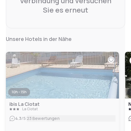
Verbindung und versuchen
Sie es erneut
Unsere Hotels in der Nähe
10h - 15h
ibis La Ciotat
N
La Ciotat
|
4.3
/5
23 Bewertungen