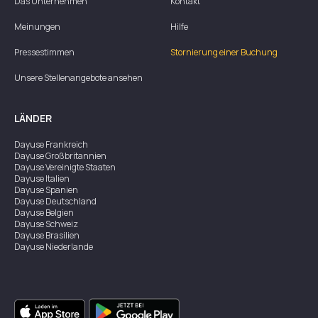
Das Unternehmen
Kontakt
Meinungen
Hilfe
Pressestimmen
Stornierung einer Buchung
Unsere Stellenangebote ansehen
LÄNDER
Dayuse
Frankreich
Dayuse
Großbritannien
Dayuse
Vereinigte Staaten
Dayuse
Italien
Dayuse
Spanien
Dayuse
Deutschland
Dayuse
Belgien
Dayuse
Schweiz
Dayuse
Brasilien
Dayuse
Niederlande
Dayuse
Österreich
Dayuse
Australien
Dayuse
Irland
Dayuse
Hongkong
Dayuse
Kanada
Dayuse
Singapur