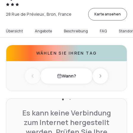
28 Rue de Prévieux, Bron, France
Karte ansehen
Übersicht
Angebote
Beschreibung
FAQ
Standor
WÄHLEN SIE IHREN TAG
Wann?
Previous day
Next day
Es kann keine Verbindung
zum Internet hergestellt
werden. Prüfen Sie Ihre