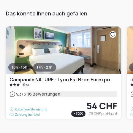
Das könnte Ihnen auch gefallen
10h - 16h
17h - 23h
Campanile NATURE - Lyon Est Bron Eurexpo
i
Bron
|
4.3
/5
16 Bewertungen
54 CHF
Kostenlose Stornierung
-
32
%
79 CHF
pro Nacht
Zahlung im Hotel