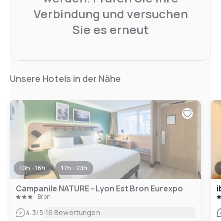
Verbindung und versuchen
Sie es erneut
Unsere Hotels in der Nähe
10h - 16h
17h - 23h
Campanile NATURE - Lyon Est Bron Eurexpo
i
Bron
|
4.3
/5
16 Bewertungen