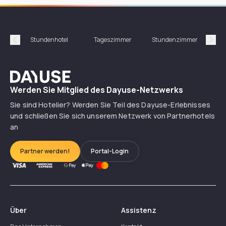
Stundenhotel
Tageszimmer
Stundenzimmer
T
Précédent
Suiv
Dayuse
Werden Sie Mitglied des Dayuse-Netzwerks
Sie sind Hotelier? Werden Sie Teil des Dayuse-Erlebnisses
und schließen Sie sich unserem Netzwerk von Partnerhotels
an
Partner werden!
Portal-Login
Über
Assistenz