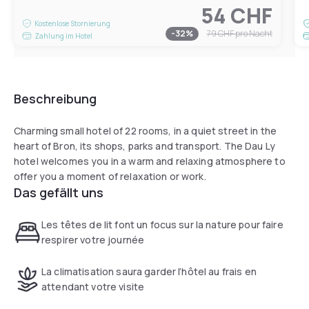
54 CHF
Kostenlose Stornierung
-
32
%
79 CHF
pro Nacht
Zahlung im Hotel
Beschreibung
Charming small hotel of 22 rooms, in a quiet street in the
heart of Bron, its shops, parks and transport. The Dau Ly
hotel welcomes you in a warm and relaxing atmosphere to
offer you a moment of relaxation or work.
Das gefällt uns
Les têtes de lit font un focus sur la nature pour faire
respirer votre journée
La climatisation saura garder l’hôtel au frais en
attendant votre visite