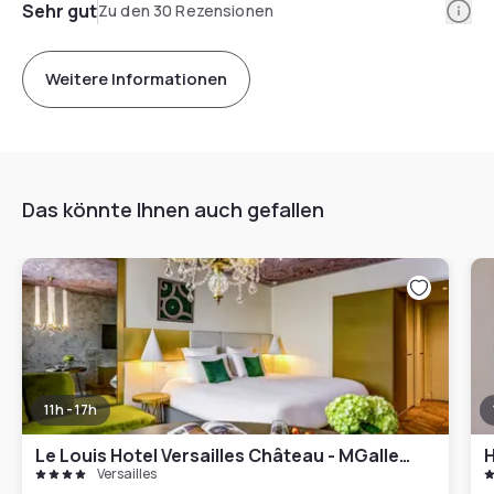
Info
Sehr gut
Zu den 30 Rezensionen
Weitere Informationen
Das könnte Ihnen auch gefallen
11h - 17h
Le Louis Hotel Versailles Château - MGallery Coll.
H
Versailles