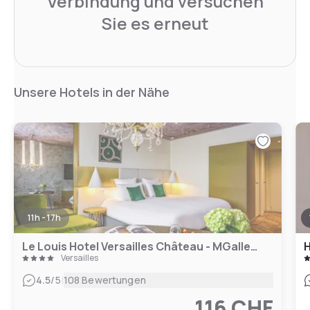
Verbindung und versuchen
Sie es erneut
Unsere Hotels in der Nähe
11h - 17h
Le Louis Hotel Versailles Château - MGallery Coll.
H
Versailles
|
4.5
/5
108 Bewertungen
116 CHF