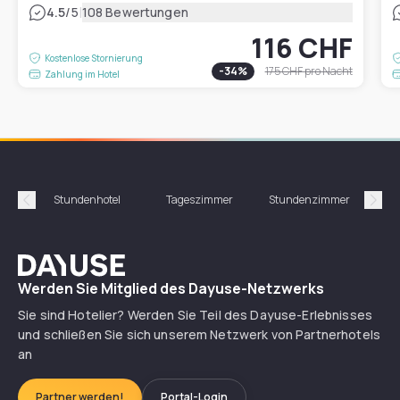
|
4.5
/5
108 Bewertungen
116 CHF
Kostenlose Stornierung
-
34
%
175 CHF
pro Nacht
Zahlung im Hotel
Stundenhotel
Tageszimmer
Stundenzimmer
T
Précédent
Suiv
Dayuse
Werden Sie Mitglied des Dayuse-Netzwerks
Sie sind Hotelier? Werden Sie Teil des Dayuse-Erlebnisses
und schließen Sie sich unserem Netzwerk von Partnerhotels
an
Partner werden!
Portal-Login