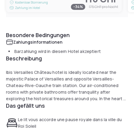
Kostenlose Stornierung
-
34
%
175 CHF
pro Nacht
Zahlung im Hotel
Besondere Bedingungen
Zahlungsinformationen
Barzahlung wird in diesem Hotel akzeptiert
Beschreibung
Ibis Versailles Château hotel is ideally located near the
majestic Palace of Versailles and opposite Versailles-
Chateau-Rive-Gauche train station. Our air-conditioned
rooms with private bathrooms offer tranquility after
exploring the historical treasures around you. In the heart of
Das gefällt uns
Versailles, our bar invites you to a moment of relaxation,
with a selection of hot and cold light snacks available 24h a
day.
Le lit vous accorde une pause royale dans la ville du
Roi Soleil