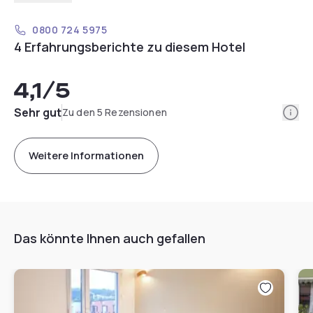
0800 724 5975
4 Erfahrungsberichte zu diesem Hotel
4,1
/5
Info
Sehr gut
Zu den 5 Rezensionen
Weitere Informationen
Das könnte Ihnen auch gefallen