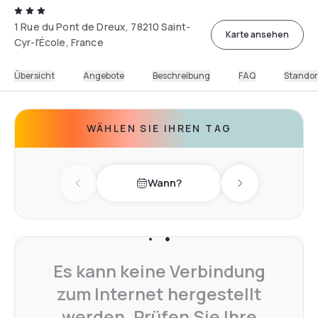
1 Rue du Pont de Dreux, 78210 Saint-
Karte ansehen
Cyr-l'École, France
Übersicht
Angebote
Beschreibung
FAQ
Standor
WÄHLEN SIE IHREN TAG
Wann?
Previous day
Next day
Es kann keine Verbindung
zum Internet hergestellt
werden. Prüfen Sie Ihre