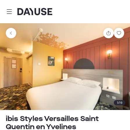
Dayuse
Teilen
Spei
1
/
19
ibis Styles Versailles Saint
Quentin en Yvelines