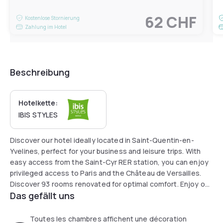
62 CHF
Kostenlose Stornierung
Zahlung im Hotel
Beschreibung
Hotelkette:
IBIS STYLES
Discover our hotel ideally located in Saint-Quentin-en-
Yvelines, perfect for your business and leisure trips. With
easy access from the Saint-Cyr RER station, you can enjoy
privileged access to Paris and the Château de Versailles.
Discover 93 rooms renovated for optimal comfort. Enjoy our
Das gefällt uns
terrace, bar and 24-hour snacking service. Free WiFi and
parking.
Toutes les chambres affichent une décoration