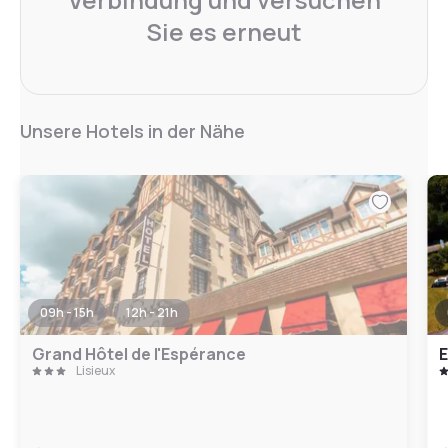
Sie es erneut
Unsere Hotels in der Nähe
09h - 15h
12h - 21h
Grand Hôtel de l'Espérance
E
Lisieux