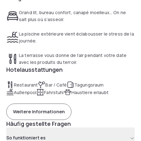
charging stations.
Grand lit, bureau confort, canapé moelleux… On ne
sait plus où s’asseoir.
La piscine extérieure vient éclabousser le stress de la
journée.
La terrasse vous donne de l’air pendant votre date
avec les produits du terroir.
Hotelausstattungen
Restaurant
Bar / Café
Tagungsraum
Außenpool
Fahrstuhl
Haustiere erlaubt
Weitere Informationen
Häufig gestellte Fragen
So funktioniert es