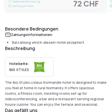
72 CHF
Kostenlose Stornierung
Zahlung im Hotel
Besondere Bedingungen
Zahlungsinformationen
Barzahlung wird in diesem Hotel akzeptiert
Beschreibung
Hotelkette:
IBIS STYLES
The ibis Styles Lisieux Normandie hotel is designed to make
you feel at home in rural Normandy. It offers spacious
rooms, a fitness room, meeting rooms set up for
videoconferencing, a bar and a restaurant serving regional
house cuisine. You can enjoy the terrace and seasonal
Das gefällt uns
outdoor pool, and there's free private parking with 8 EV