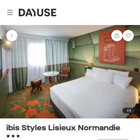
Dayuse
Teilen
Spei
1
/
9
ibis Styles Lisieux Normandie