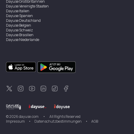
Dayuse
Großbritannien
Dayuse
Vereinigte Staaten
Dayuse
Italien
Dayuse
Spanien
Dayuse
Deutschland
Dayuse
Belgien
Dayuse
Schweiz
Dayuse
Brasilien
Dayuse
Niederlande
Dayuse
Österreich
Dayuse
Australien
Dayuse
Irland
Dayuse
Hongkong
Dayuse
Kanada
Dayuse
Singapur
Dayuse
Zweden
Dayuse
Thailand
Dayuse
Portugal
Dayuse
Korea
Dayuse
Neuseeland
Dayuse
Türkei
©
2026
dayuse.com
•
All Rights Reserved
Impressum
•
Datenschutzbestimmungen
•
AGB