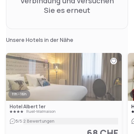
Verbindung und versuchen
Sie es erneut
Unsere Hotels in der Nähe
11h - 16h
Hotel Albert 1er
H
Rueil-Malmaison
|
5
/5
2 Bewertungen
68 CHF