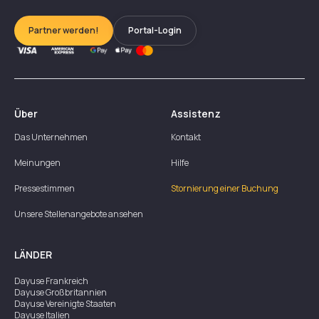
Partner werden!
Portal-Login
Über
Assistenz
Das Unternehmen
Kontakt
Meinungen
Hilfe
Pressestimmen
Stornierung einer Buchung
Unsere Stellenangebote ansehen
LÄNDER
Dayuse
Frankreich
Dayuse
Großbritannien
Dayuse
Vereinigte Staaten
Dayuse
Italien