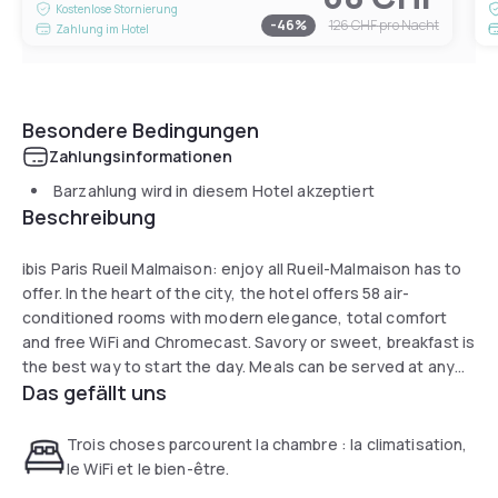
Kostenlose Stornierung
-
46
%
126 CHF
pro Nacht
Zahlung im Hotel
Besondere Bedingungen
Zahlungsinformationen
Barzahlung wird in diesem Hotel akzeptiert
Beschreibung
ibis Paris Rueil Malmaison: enjoy all Rueil-Malmaison has to
offer. In the heart of the city, the hotel offers 58 air-
conditioned rooms with modern elegance, total comfort
and free WiFi and Chromecast. Savory or sweet, breakfast is
the best way to start the day. Meals can be served at any
Das gefällt uns
time of the day. For business or leisure, ibis Paris Rueil
Malmaison will make your stay unforgettable.
Trois choses parcourent la chambre : la climatisation,
le WiFi et le bien-être.