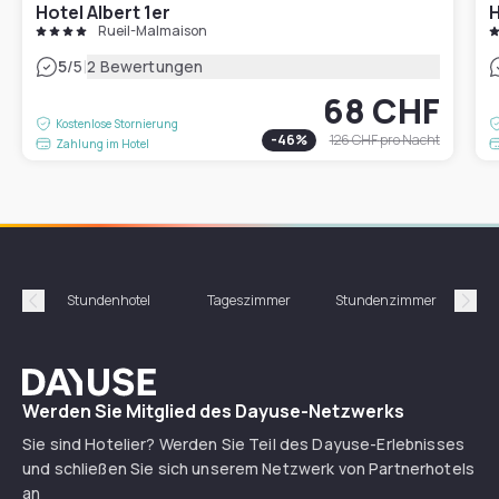
Hotel Albert 1er
H
Rueil-Malmaison
|
5
/5
2 Bewertungen
68 CHF
Kostenlose Stornierung
-
46
%
126 CHF
pro Nacht
Zahlung im Hotel
Stundenhotel
Tageszimmer
Stundenzimmer
T
Précédent
Suiv
Dayuse
Werden Sie Mitglied des Dayuse-Netzwerks
Sie sind Hotelier? Werden Sie Teil des Dayuse-Erlebnisses
und schließen Sie sich unserem Netzwerk von Partnerhotels
an