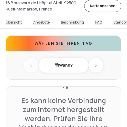
16 Boulevard de l'Hôpital Stell, 92500
Karte ansehen
Rueil-Malmaison, France
Übersicht
Angebote
Beschreibung
FAQ
Standor
WÄHLEN SIE IHREN TAG
Wann?
Previous day
Next day
Es kann keine Verbindung
zum Internet hergestellt
werden. Prüfen Sie Ihre