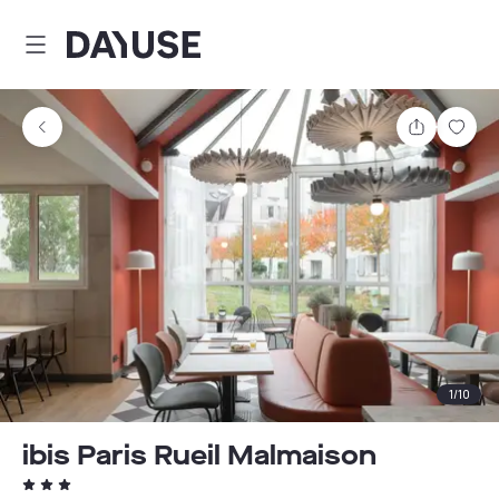
Dayuse
Teilen
Spei
1
/
10
ibis Paris Rueil Malmaison