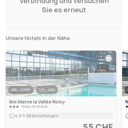
Verbindung und versuchen
Sie es erneut
Unsere Hotels in der Nähe
10h - 17h30
17h - 23h
ibis Marne la Vallée Noisy
N
Noisy-le-Grand
|
4.3
/5
28 Bewertungen
55 CHF