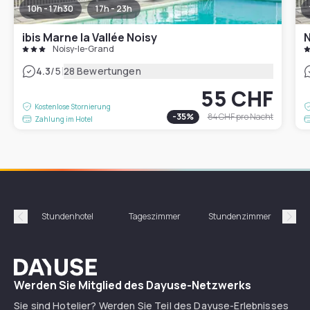
10h - 17h30
17h - 23h
ibis Marne la Vallée Noisy
N
Noisy-le-Grand
|
4.3
/5
28 Bewertungen
55 CHF
Kostenlose Stornierung
-
35
%
84 CHF
pro Nacht
Zahlung im Hotel
Stundenhotel
Tageszimmer
Stundenzimmer
T
Précédent
Suiv
Dayuse
Werden Sie Mitglied des Dayuse-Netzwerks
Sie sind Hotelier? Werden Sie Teil des Dayuse-Erlebnisses