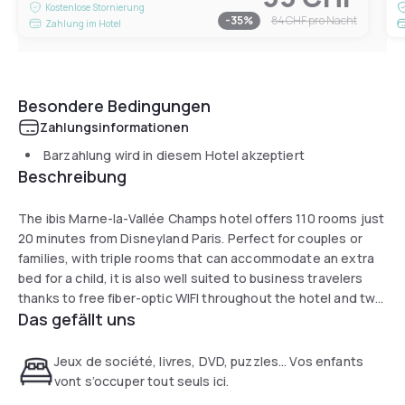
Kostenlose Stornierung
-
35
%
84 CHF
pro Nacht
Zahlung im Hotel
Besondere Bedingungen
Zahlungsinformationen
Barzahlung wird in diesem Hotel akzeptiert
Beschreibung
The ibis Marne-la-Vallée Champs hotel offers 110 rooms just
20 minutes from Disneyland Paris. Perfect for couples or
families, with triple rooms that can accommodate an extra
bed for a child, it is also well suited to business travelers
thanks to free fiber-optic WIFI throughout the hotel and two
Das gefällt uns
fully equipped meeting rooms. Relax at the bar or in the
restaurant with its terrace and garden, offering French
cuisine enhanced with spices from around the world.
Jeux de société, livres, DVD, puzzles… Vos enfants
vont s’occuper tout seuls ici.