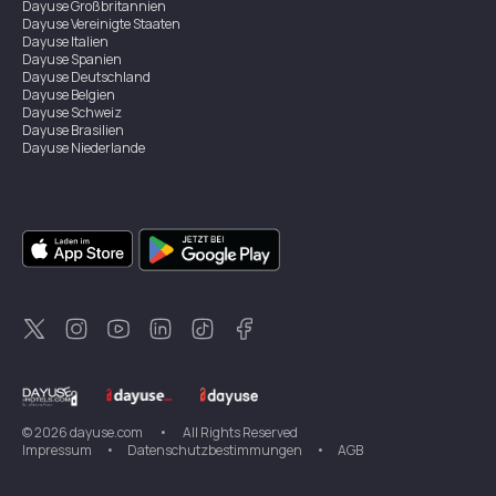
Dayuse
Großbritannien
Dayuse
Vereinigte Staaten
Dayuse
Italien
Dayuse
Spanien
Dayuse
Deutschland
Dayuse
Belgien
Dayuse
Schweiz
Dayuse
Brasilien
Dayuse
Niederlande
Dayuse
Österreich
Dayuse
Australien
Dayuse
Irland
Dayuse
Hongkong
Dayuse
Kanada
Dayuse
Singapur
Dayuse
Zweden
Dayuse
Thailand
Dayuse
Portugal
Dayuse
Korea
Dayuse
Neuseeland
Dayuse
Türkei
©
2026
dayuse.com
•
All Rights Reserved
Impressum
•
Datenschutzbestimmungen
•
AGB