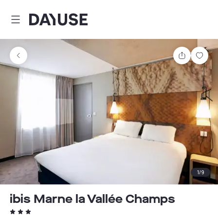
Dayuse
Teilen
Spei
1
/
9
ibis Marne la Vallée Champs