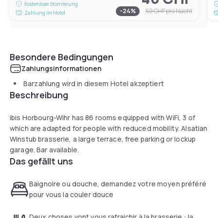
Kostenlose Stornierung
-
24
%
59 CHF
pro Nacht
Zahlung im Hotel
Besondere Bedingungen
Zahlungsinformationen
Barzahlung wird in diesem Hotel akzeptiert
Beschreibung
ibis Horbourg-Wihr has 86 rooms equipped with WiFi, 3 of
which are adapted for people with reduced mobility. Alsatian
Winstub brasserie, a large terrace, free parking or lockup
garage. Bar available.
Das gefällt uns
Baignoire ou douche, demandez votre moyen préféré
pour vous la couler douce
Deux choses vont vous rafraichir à la brasserie : la