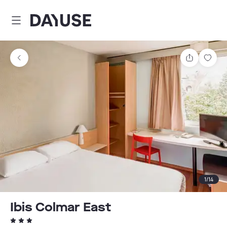
Dayuse
Teilen
Spei
1
/
14
Ibis Colmar East