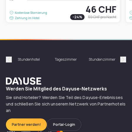
46 CHF
Kostenlose Stornierung
-
24
%
59 CHF
pro Nacht
Zahlung im Hotel
Stundenhotel
Tageszimmer
Stundenzimmer
T
Précédent
Suiv
Dayuse
Werden Sie Mitglied des Dayuse-Netzwerks
Sie sind Hotelier? Werden Sie Teil des Dayuse-Erlebnisses
und schließen Sie sich unserem Netzwerk von Partnerhotels
an
Partner werden!
Portal-Login