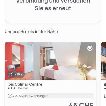
Verbindung und versuchen
Sie es erneut
Unsere Hotels in der Nähe
10h - 16h
ibis Colmar Centre
i
Colmar
|
4.5
/5
20 Bewertungen
46 CHF