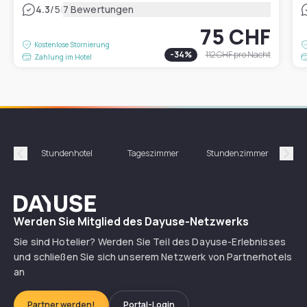
|
4.3
/5
7 Bewertungen
75 CHF
Kostenlose Stornierung
-
34
%
112 CHF
pro Nacht
Zahlung im Hotel
Stundenhotel
Tageszimmer
Stundenzimmer
T
Précédent
Suiv
Dayuse
Werden Sie Mitglied des Dayuse-Netzwerks
Sie sind Hotelier? Werden Sie Teil des Dayuse-Erlebnisses
und schließen Sie sich unserem Netzwerk von Partnerhotels
an
Partner werden!
Portal-Login