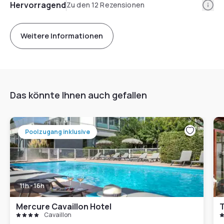
Info
Hervorragend
Zu den 12 Rezensionen
Weitere Informationen
Das könnte Ihnen auch gefallen
Poolzugang inklusive
11h - 16h
Mercure Cavaillon Hotel
Cavaillon