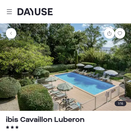
Dayuse
Teilen
Spei
1
/
16
ibis Cavaillon Luberon