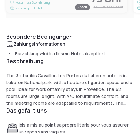
Kostenlose Stornierung
-
34
%
112 CHF
pro Nacht
Zahlung im Hotel
Besondere Bedingungen
Zahlungsinformationen
Barzahlung wird in diesem Hotel akzeptiert
Beschreibung
The 3-star ibis Cavaillon Les Portes du Luberon hotel is in
Luberon National park, with a hectare of garden space and a
pool, ideal for work or family stays in Provence. The 62
rooms are large, bright, with A/C for ultimate comfort, and
the meeting rooms are adaptable to requirements. The
Das gefällt uns
restaurant features regional cuisine and a lovely terrace
overlooking the pool. Free enclosed parking.
Ibis a mis au point sa propre literie pour vous assurer
un repos sans vagues