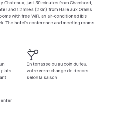
Valley Chateaux, just 30 minutes from Chambord,
er and 1.2 miles (2 km) from Halle aux Grains
oms with free WIFI, an air-conditioned ibis
park. The hotel's conference and meeting rooms
 un
En terrasse ou au coin du feu,
 plats
votre verre change de décors
rant
selon la saison
center