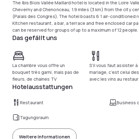
The Ibis Blois Vallée Maillard hotel is located in the Loire 
Cheverny and Chenonceau, 1.9 miles (3 km) from the city cent
(Palais des Congres). The hotel boasts 6 1 air-conditioned ro
Kitchen restaurant, a bar, a terrace and free enclosed car 
can be reserved for groups of up to a maximum of 12 people.
Das gefällt uns
La chambre vous offre un
S’il vous faut assister à
bouquet très garni, mais pas de
mariage, c’est celui des
fleurs, de chaines TV
avec les vins au restau
Hotelausstattungen
Restaurant
Business 
Tagungsraum
Weitere Informationen