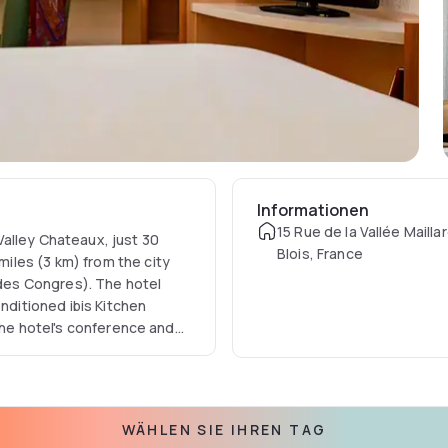
Informationen
15 Rue de la Vallée Mailla
 Valley Chateaux, just 30
Blois, France
les (3 km) from the city
s des Congres). The hotel
onditioned ibis Kitchen
The hotel's conference and
ximum of 12 people.
WÄHLEN SIE IHREN TAG