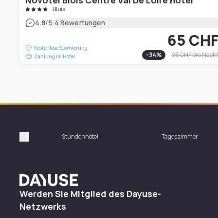
Novotel Blois Centre Val De Loire hotel
Blois
|
4.8
/5
4 Bewertungen
65 CH
Kostenlose Stornierung
-
34
%
98 CHF
pro Nach
Zahlung im Hotel
Stundenhotel
Tageszimmer
Précédent
Dayuse
Werden Sie Mitglied des Dayuse-
Netzwerks