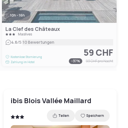
10h - 16h
La Clef des Châteaux
Maslives
|
4.6
/5
10 Bewertungen
59 CHF
Kostenlose Stornierung
-
37
%
93 CHF
pro Nacht
Zahlung im Hotel
ibis Blois Vallée Maillard
Teilen
Speichern