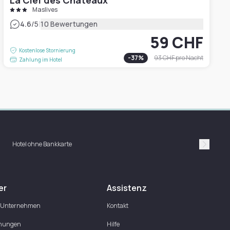
La Clef des Châteaux
Maslives
|
4.6
/5
10 Bewertungen
59 CHF
Kostenlose Stornierung
-
37
%
93 CHF
pro Nacht
Zahlung im Hotel
Hotel ohne Bankkarte
Suivan
er
Assistenz
 Unternehmen
Kontakt
nungen
Hilfe