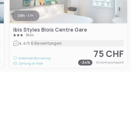
09h - 17h
ibis Styles Blois Centre Gare
Blois
|
4.4
/5
6 Bewertungen
F
75 CHF
Kostenlose Stornierung
t
-
24
%
97 CHF
pro Nacht
Zahlung im Hotel