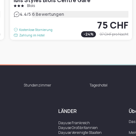
ibis Styles Blois Centre Gare
Blois
|
4.4
/5
6 Bewertungen
F
75 CHF
Kostenlose Stornierung
t
-
24
%
97 CHF
pro Nacht
Zahlung im Hotel
Stundenzimmer
Tageshotel
LÄNDER
Üb
Das
Dayuse
Frankreich
Dayuse
Großbritannien
Dayuse
Vereinigte Staaten
Mei