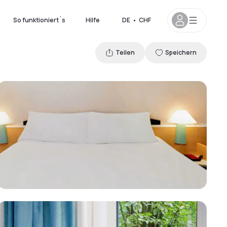
So funktioniert´s
Hilfe
DE
•
CHF
Teilen
Speichern