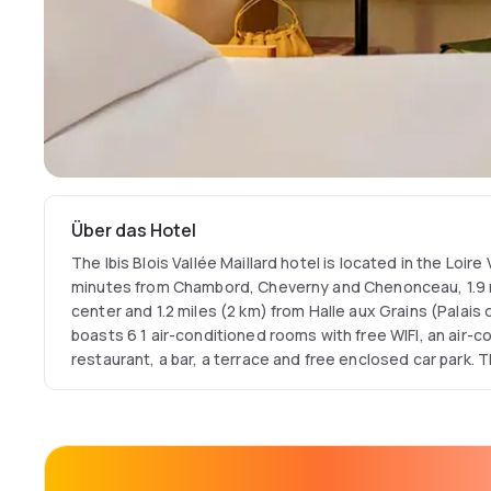
Über das Hotel
The Ibis Blois Vallée Maillard hotel is located in the Loire
minutes from Chambord, Cheverny and Chenonceau, 1.9 mi
center and 1.2 miles (2 km) from Halle aux Grains (Palai
boasts 6 1 air-conditioned rooms with free WIFI, an air-c
restaurant, a bar, a terrace and free enclosed car park. 
meeting rooms can be reserved for groups of up to a ma