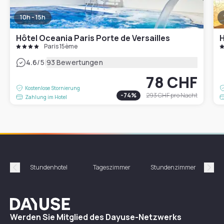
10h - 15h
Hôtel Oceania Paris Porte de Versailles
H
Paris 15ème
|
4.6
/5
93 Bewertungen
78 CHF
Kostenlose Stornierung
-
74
%
293 CHF
pro Nacht
Zahlung im Hotel
Stundenhotel
Tageszimmer
Stundenzimmer
T
Précédent
Suiv
Dayuse
Werden Sie Mitglied des Dayuse-Netzwerks