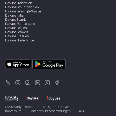
Dayuse
Frankreich
Dayuse
Großbritannien
Dayuse
Vereinigte Staaten
Dayuse
Italien
Dayuse
Spanien
Dayuse
Deutschland
Dayuse
Belgien
Dayuse
Schweiz
Dayuse
Brasilien
Dayuse
Niederlande
Dayuse
Österreich
Dayuse
Australien
Dayuse
Irland
Dayuse
Hongkong
Dayuse
Kanada
Dayuse
Singapur
Dayuse
Zweden
Dayuse
Thailand
Dayuse
Portugal
Dayuse
Korea
Dayuse
Neuseeland
Dayuse
Türkei
©
2026
dayuse.com
•
All Rights Reserved
Impressum
•
Datenschutzbestimmungen
•
AGB