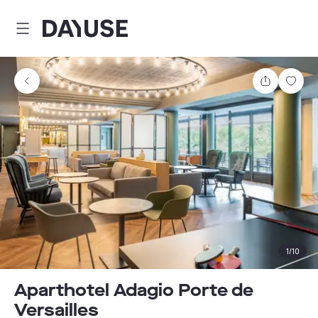
Dayuse
Teilen
Spei
1
/
10
Aparthotel Adagio Porte de
Versailles