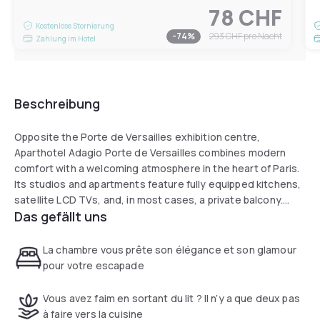
78 CHF
Kostenlose Stornierung
-
74
%
293 CHF
pro Nacht
Zahlung im Hotel
Beschreibung
Opposite the Porte de Versailles exhibition centre,
Aparthotel Adagio Porte de Versailles combines modern
comfort with a welcoming atmosphere in the heart of Paris.
Its studios and apartments feature fully equipped kitchens,
satellite LCD TVs, and, in most cases, a private balcony.
Das gefällt uns
Guests can enjoy a garden patio, a daily buffet breakfast,
and the convenience of on-site parking, WiFi, and a 24-hour
reception. With metro and tram connections just minutes
La chambre vous prête son élégance et son glamour
away, the residence offers direct access to Montparnasse
pour votre escapade
and Place de la Concorde, while Parc des Princes Stadium is
only 3 km away, making it an ideal base for both business
Vous avez faim en sortant du lit ? Il n’y a que deux pas
and leisure stays.
à faire vers la cuisine