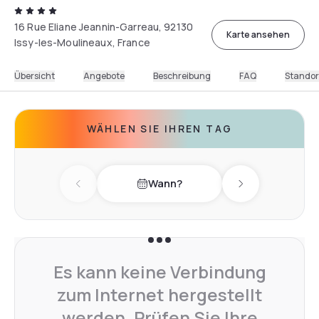
16 Rue Eliane Jeannin-Garreau, 92130
Karte ansehen
Issy-les-Moulineaux, France
Übersicht
Angebote
Beschreibung
FAQ
Standor
WÄHLEN SIE IHREN TAG
Wann?
Previous day
Next day
Es kann keine Verbindung
zum Internet hergestellt
werden. Prüfen Sie Ihre