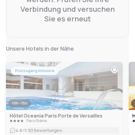
Verbindung und versuchen
Sie es erneut
Unsere Hotels in der Nähe
Poolzugang inklusive
10h - 15h
Hôtel Oceania Paris Porte de Versailles
H
Paris 15ème
|
4.6
/5
93 Bewertungen