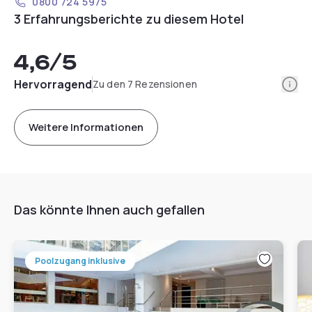
0800 724 5975
3 Erfahrungsberichte zu diesem Hotel
4,6
/5
Info
Hervorragend
Zu den 7 Rezensionen
Weitere Informationen
Das könnte Ihnen auch gefallen
Poolzugang inklusive