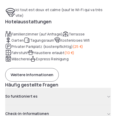
Ici tout est doux et calme (sauf le Wi-Fi qui va très
vite)
Hotelausstattungen
Familienzimmer (auf Anfrage)
Terrasse
Garten
Tagungsraum
Kostenloses Wifi
Privater Parkplatz (kostenpflichtig)
(
25 €
)
Fahrstuhl
Haustiere erlaubt
(
10 €
)
Wäscherei
Express Reinigung
Weitere Informationen
Häufig gestellte Fragen
So funktioniert es
Check-in-Informationen