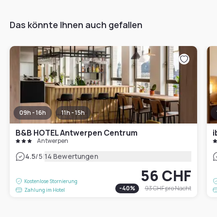
Das könnte Ihnen auch gefallen
09h - 16h
11h - 15h
B&B HOTEL Antwerpen Centrum
i
Antwerpen
|
4.5
/5
14 Bewertungen
56 CHF
Kostenlose Stornierung
-
40
%
93 CHF
pro Nacht
Zahlung im Hotel