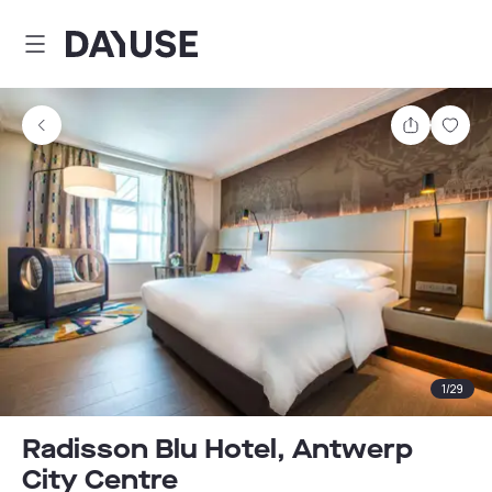
Dayuse
Teilen
Spei
1
/
29
Radisson Blu Hotel, Antwerp
City Centre