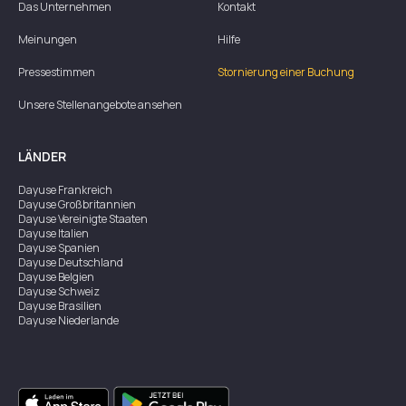
Das Unternehmen
Kontakt
Meinungen
Hilfe
Pressestimmen
Stornierung einer Buchung
Unsere Stellenangebote ansehen
LÄNDER
Dayuse
Frankreich
Dayuse
Großbritannien
Dayuse
Vereinigte Staaten
Dayuse
Italien
Dayuse
Spanien
Dayuse
Deutschland
Dayuse
Belgien
Dayuse
Schweiz
Dayuse
Brasilien
Dayuse
Niederlande
Dayuse
Österreich
Dayuse
Australien
Dayuse
Irland
Dayuse
Hongkong
Dayuse
Kanada