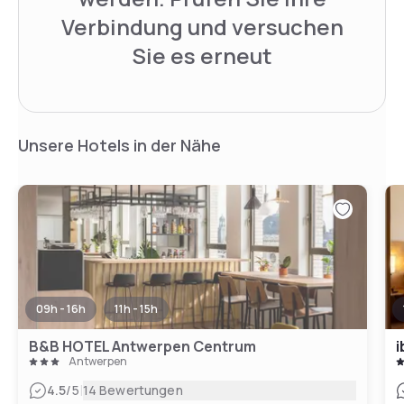
Verbindung und versuchen
Sie es erneut
Unsere Hotels in der Nähe
09h - 16h
11h - 15h
B&B HOTEL Antwerpen Centrum
i
Antwerpen
|
4.5
/5
14 Bewertungen