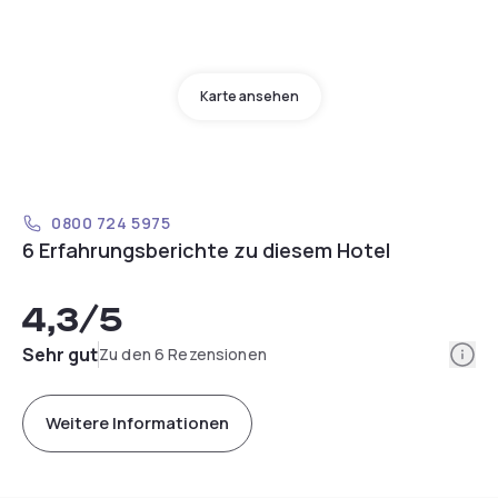
Karte ansehen
0800 724 5975
6 Erfahrungsberichte zu diesem Hotel
4,3
/5
Info
Sehr gut
Zu den 6 Rezensionen
Weitere Informationen