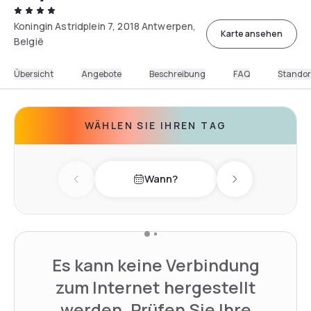
Koningin Astridplein 7, 2018 Antwerpen,
Karte ansehen
België
Übersicht
Angebote
Beschreibung
FAQ
Standor
WÄHLEN SIE IHREN TAG
Wann?
Previous day
Next day
Es kann keine Verbindung
zum Internet hergestellt
werden. Prüfen Sie Ihre