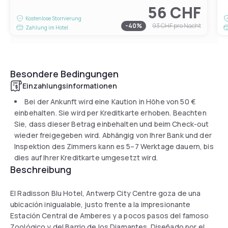
56 CHF
Kostenlose Stornierung
-
40
%
93 CHF
pro Nacht
Zahlung im Hotel
Besondere Bedingungen
Einzahlungsinformationen
Bei der Ankunft wird eine Kaution in Höhe von
50 €
einbehalten. Sie wird per Kreditkarte erhoben. Beachten
Sie, dass dieser Betrag einbehalten und beim Check-out
wieder freigegeben wird. Abhängig von Ihrer Bank und der
Inspektion des Zimmers kann es 5–7 Werktage dauern, bis
dies auf Ihrer Kreditkarte umgesetzt wird.
Beschreibung
El Radisson Blu Hotel, Antwerp City Centre goza de una
ubicación inigualable, justo frente a la impresionante
Estación Central de Amberes y a pocos pasos del famoso
Zoológico y del Barrio de los Diamantes. Diseñado por el