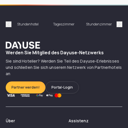
Stundenhotel
Tageszimmer
Stundenzimmer
T
Précédent
Suiv
Dayuse
Werden Sie Mitglied des Dayuse-Netzwerks
Sie sind Hotelier? Werden Sie Teil des Dayuse-Erlebnisses
und schließen Sie sich unserem Netzwerk von Partnerhotels
an
Partner werden!
Portal-Login
Über
Assistenz