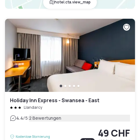
hotel.cta.view_map
Holiday Inn Express - Swansea - East
Llandarcy
|
4.4
/5
2 Bewertungen
49 CHF
Kostenlose Stornierung