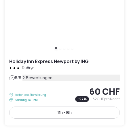
Holiday Inn Express Newport by IHG
Duffryn
|
5
/5
2 Bewertungen
60 CHF
Kostenlose Stornierung
-
27
%
82 CHF
pro Nacht
Zahlung im Hotel
11h - 16h