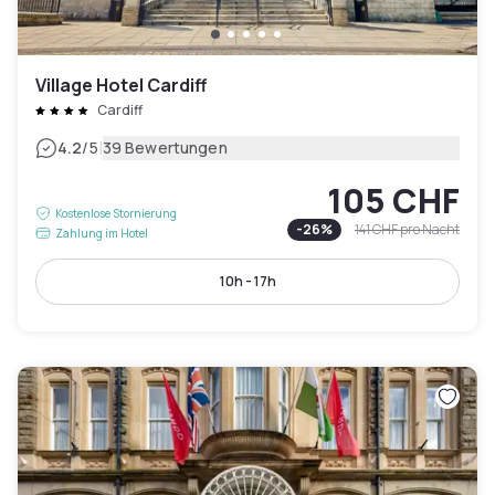
Village Hotel Cardiff
Cardiff
|
4.2
/5
39 Bewertungen
105 CHF
Kostenlose Stornierung
-
26
%
141 CHF
pro Nacht
Zahlung im Hotel
10h - 17h