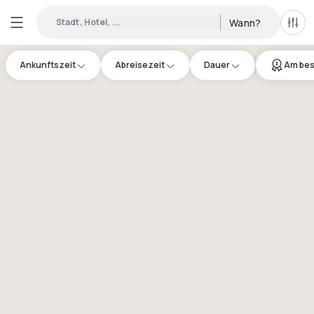
Stadt, Hotel, ...
Wann?
Alle 
Ankunftszeit
Abreisezeit
Dauer
Am bes