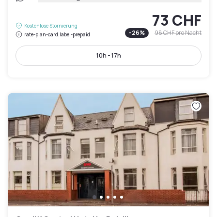
73 CHF
Kostenlose Stornierung
-
26
%
98 CHF
pro Nacht
rate-plan-card.label-prepaid
10h - 17h