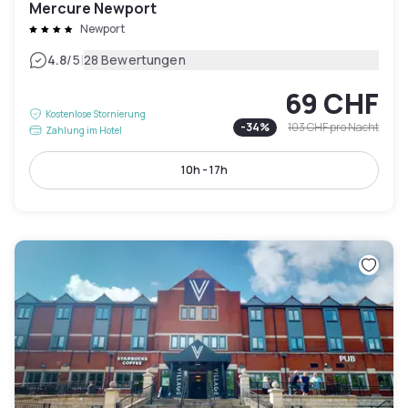
Mercure Newport
Newport
|
4.8
/5
28 Bewertungen
69 CHF
Kostenlose Stornierung
-
34
%
103 CHF
pro Nacht
Zahlung im Hotel
10h - 17h