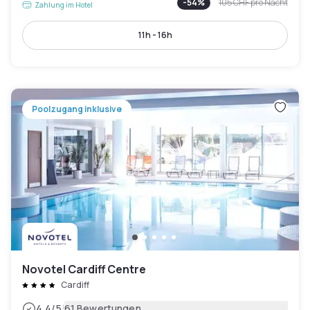
-
54
%
105 CHF
pro Nacht
Zahlung im Hotel
11h - 16h
Poolzugang inklusive
Novotel Cardiff Centre
Cardiff
|
4.4
/5
61 Bewertungen