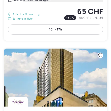
65 CHF
Kostenlose Stornierung
-
34
%
98 CHF
pro Nacht
Zahlung im Hotel
10h - 17h