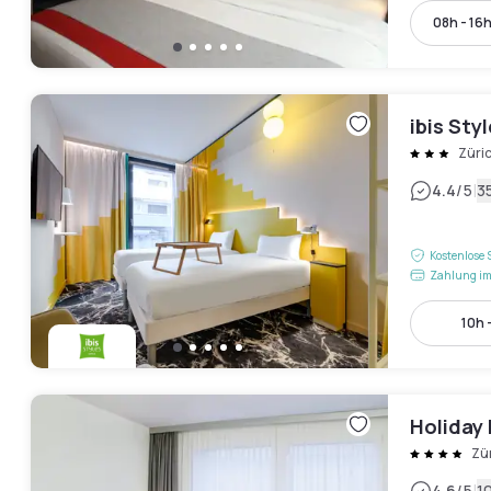
08h - 16
ibis Sty
Züri
|
4.4
/5
3
Kostenlose 
Zahlung im
10h 
Holiday 
Zü
4.6
/5
1