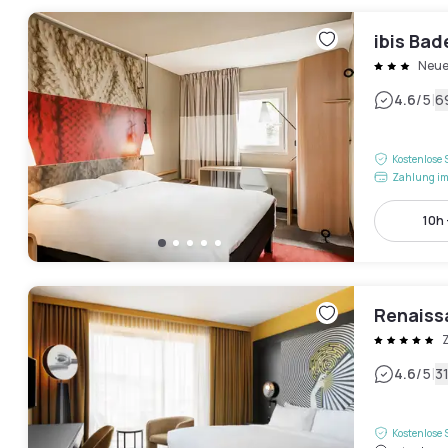
ibis Ba
Neue
|
4.6
/5
6
Kostenlose 
Zahlung im
10h 
Renaiss
|
4.6
/5
3
Kostenlose 