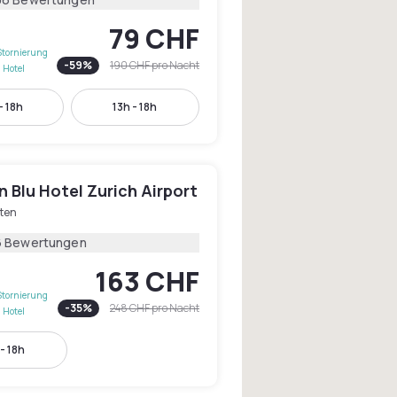
79 CHF
Stornierung
-
59
%
190 CHF
pro Nacht
 Hotel
- 18h
13h - 18h
 Blu Hotel Zurich Airport
oten
6 Bewertungen
163 CHF
Stornierung
-
35
%
248 CHF
pro Nacht
 Hotel
- 18h