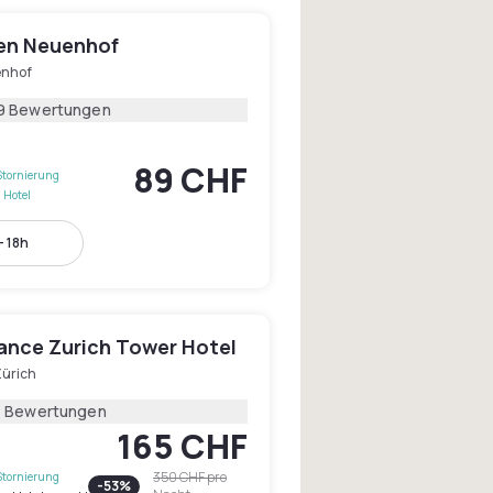
den Neuenhof
nhof
9 Bewertungen
89 CHF
Stornierung
 Hotel
- 18h
ance Zurich Tower Hotel
Zürich
1 Bewertungen
165 CHF
350 CHF
pro
Stornierung
-
53
%