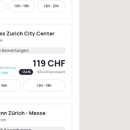
h
10h - 18h
12h - 21h
les Zurich City Center
ch
5 Bewertungen
119 CHF
Stornierung
-
24
%
155 CHF
pro Nacht
 Hotel
- 16h
12h - 18h
Inn Zürich - Messe
rich
06 Bewertungen