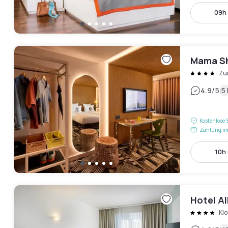
09h 
Mama Sh
Zü
|
4.9
/5
5
Kostenlose 
Zahlung im
10h 
Hotel A
Kl