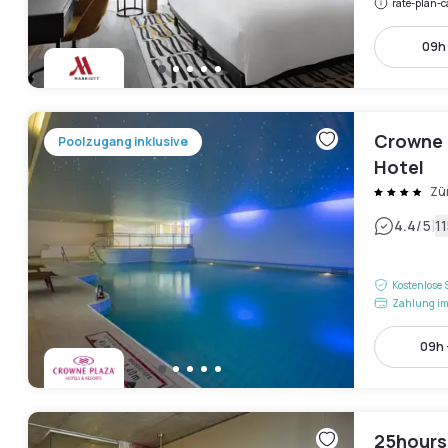
rate-plan-c
09h 
Crowne 
Poolzugang inklusive
Hotel
Zü
|
4.4
/5
1
Kostenlose 
Zahlung im
09h 
25hours