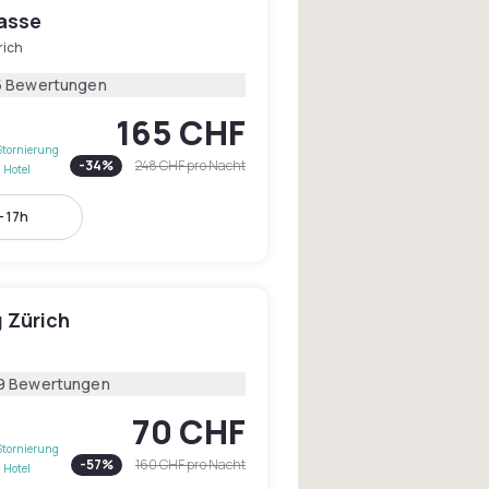
asse
rich
5 Bewertungen
165 CHF
Stornierung
-
34
%
248 CHF
pro Nacht
 Hotel
- 17h
 Zürich
9 Bewertungen
70 CHF
Stornierung
-
57
%
160 CHF
pro Nacht
 Hotel