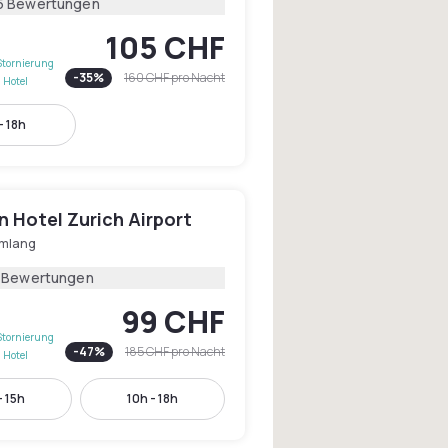
5 Bewertungen
105 CHF
Stornierung
-
35
%
160 CHF
pro Nacht
 Hotel
- 18h
 Hotel Zurich Airport
mlang
1 Bewertungen
99 CHF
Stornierung
-
47
%
185 CHF
pro Nacht
 Hotel
- 15h
10h - 18h