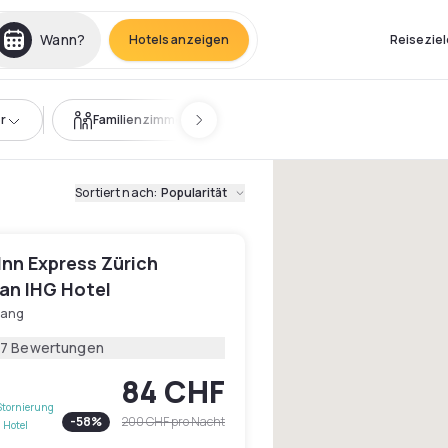
Wann?
Hotels anzeigen
Reiseziel
r
Familienzimmer
Sortiert nach
:
Popularität
Inn Express Zürich
 an IHG Hotel
lang
87 Bewertungen
84 CHF
Stornierung
-
58
%
200 CHF
pro Nacht
 Hotel