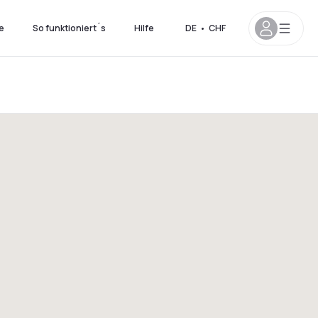
e
So funktioniert´s
Hilfe
DE
•
CHF