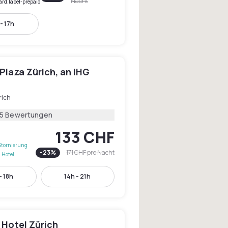
Nacht
ard.label-prepaid
- 17h
Plaza Zürich, an IHG
rich
15 Bewertungen
133 CHF
Stornierung
-
23
%
171 CHF
pro Nacht
 Hotel
- 18h
14h - 21h
 Hotel Zürich