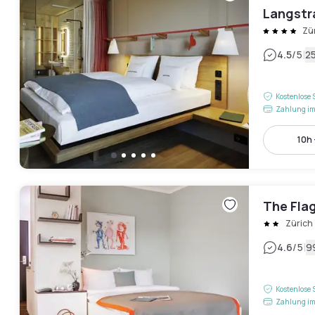
Langstr
Zü
|
4.5
/5
2
Kostenlose 
Zahlung im
10h 
The Flag
Zürich
|
4.6
/5
9
Kostenlose 
Zahlung im