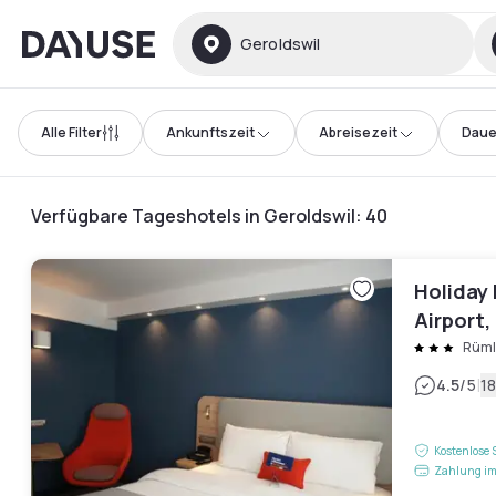
Dayuse
Geroldswil
Alle Filter
Ankunftszeit
Abreisezeit
Daue
Verfügbare Tageshotels in Geroldswil
:
40
Holiday 
Airport,
Rüm
|
4.5
/5
1
Kostenlose 
Zahlung im