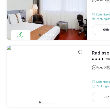
|
Kostenlose 
Zahlung im
09h 
Radisson
Kl
|
4.4
/5
1
Kostenlose 
Zahlung im
09h 