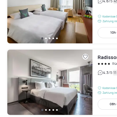
|
4.6
/5
4
Kostenlose 
Zahlung im
10h 
Radisson
Rü
|
4.3
/5
1
Kostenlose 
Zahlung im
08h 