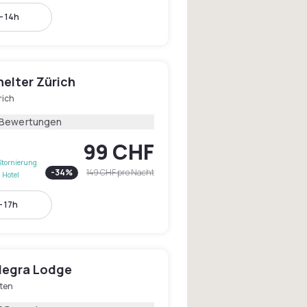
- 14h
elter Zürich
rich
 Bewertungen
99 CHF
Stornierung
-
34
%
149 CHF
pro Nacht
 Hotel
- 17h
llegra Lodge
oten