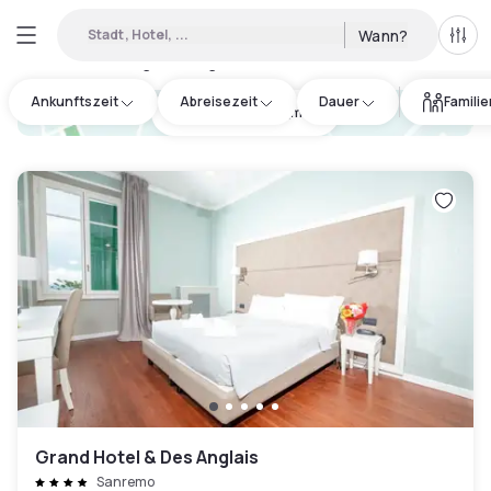
Stadt, Hotel, ...
Wann?
Alle 
Verfügbare Tageshotels in Sanremo
:
4
Ankunftszeit
Abreisezeit
Dauer
Famili
hotel.cta.view_map
Grand Hotel & Des Anglais
Sanremo