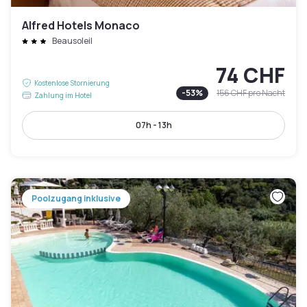
Alfred Hotels Monaco
Beausoleil
74 CHF
Kostenlose Stornierung
-
53
%
156 CHF
pro Nacht
Zahlung im Hotel
07h - 13h
Poolzugang inklusive