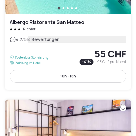
Albergo Ristorante San Matteo
Richieri
|
4.7
/5
4 Bewertungen
55 CHF
Kostenlose Stornierung
-
41
%
93 CHF
pro Nacht
Zahlung im Hotel
10h - 18h